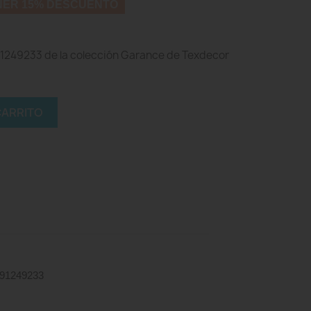
NER 15% DESCUENTO
 91249233 de la colección Garance de Texdecor
CARRITO
 91249233