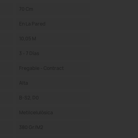
70 Cm
En La Pared
10,05 M
3 - 7 Días
Fregable - Contract
Alta
B-S2, D0
Metilcelulósica
380 Gr/m2