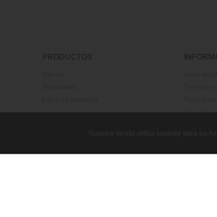
PRODUCTOS
INFORM
Ofertas
Aviso legal
Novedades
Términos y
Los más vendidos
Política de
Contacte c
Nuestra tienda utiliza cookies para su 