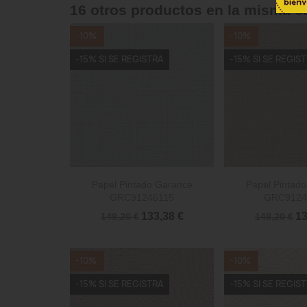
16 otros productos en la misma c
-10%
-10%
-15% SI SE REGISTRA
-15% SI SE REGIS


Vista rápida
Vista 
Papel Pintado Garance
Papel Pintad
GRC91246115
GRC9124
133,38 €
13
148,20 €
148,20 €
-10%
-10%
-15% SI SE REGISTRA
-15% SI SE REGIS