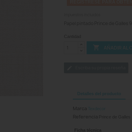
REGISTRESE PARA OBTE
Impuestos incluidos
Papel pintado Prince de Galles
Cantidad

AÑADIR AL 
Escriba su propia reseña
Detalles del producto
Marca
Texdecor
Referencia
Prince de Galles
Ficha técnica