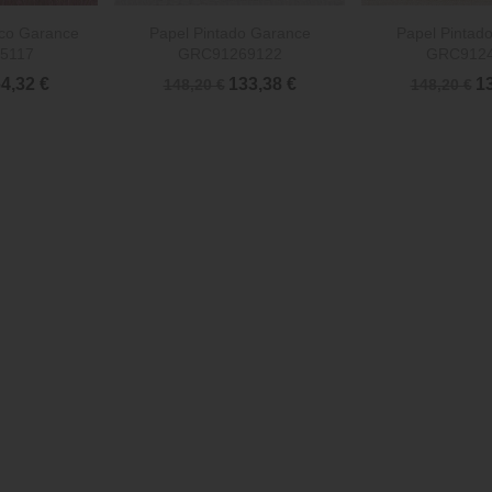


rápida
Vista rápida
Vista 
co Garance
Papel Pintado Garance
Papel Pintad
5117
GRC91269122
GRC9124
4,32 €
133,38 €
13
148,20 €
148,20 €