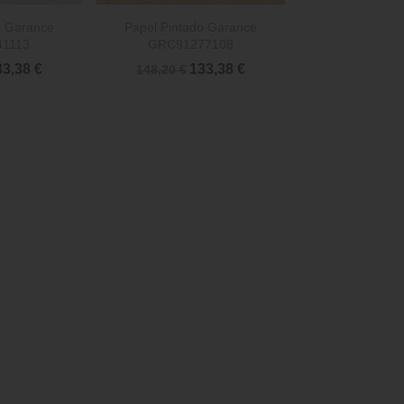

rápida
Vista rápida
o Garance
Papel Pintado Garance
1113
GRC91277108
3,38 €
133,38 €
148,20 €