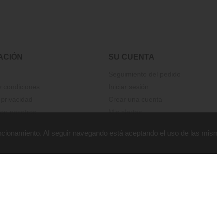
ACIÓN
SU CUENTA
Seguimiento del pedido
 condiciones
Iniciar sesión
 privacidad
Crear una cuenta
on nosotros
Mis alertas
funcionamiento. Al seguir navegando está aceptando el uso de las mis