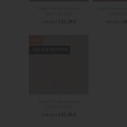


Vista rápida
Vista 
Papel Pintado Garance
Mural Panorámi
GRC91251507
GRC9129
133,38 €
36
148,20 €
404,80 €
-10%
-15% SI SE REGISTRA

Vista rápida
Papel Pintado Garance
GRC91271202
133,38 €
148,20 €