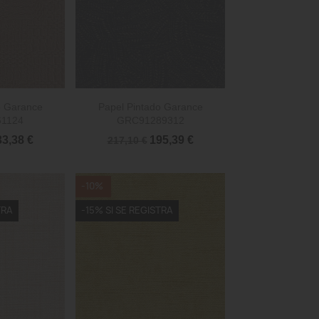

rápida
Vista rápida
o Garance
Papel Pintado Garance
1124
GRC91289312
3,38 €
195,39 €
217,10 €
-10%
TRA
-15% SI SE REGISTRA