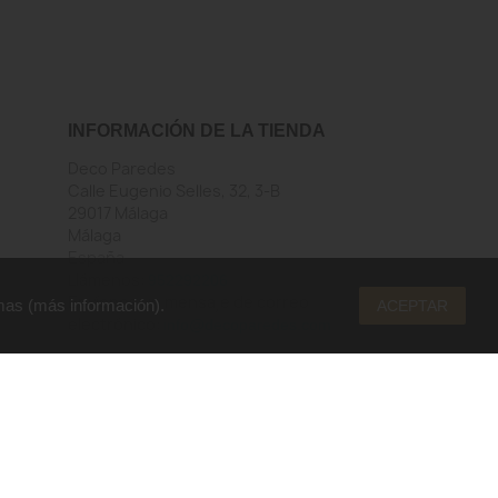
INFORMACIÓN DE LA TIENDA
Deco Paredes
Calle Eugenio Selles, 32, 3-B
29017 Málaga
Málaga
España
Llámenos:
952292206
Envíenos un mensaje de correo
mas (
más información
).
ACEPTAR
electrónico:
info@decoparedes.com