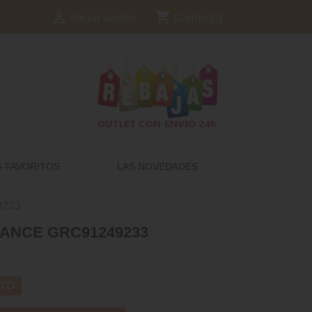
shopping_cart

Carrito
(0)
Iniciar sesión
S FAVORITOS
LAS NOVEDADES
9233
ANCE GRC91249233
TO