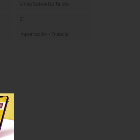
Vinilo Sobre No Tejido
Sí
Importación - Francia