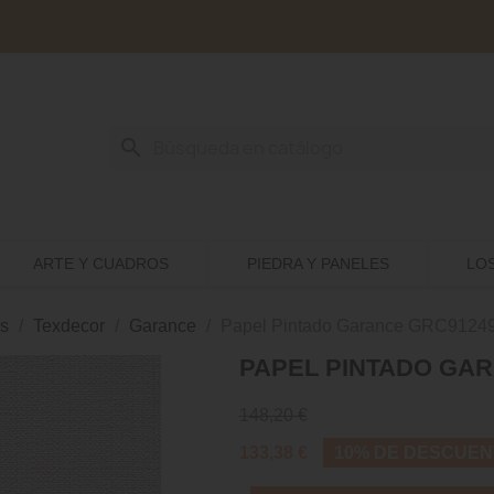
search
ARTE Y CUADROS
PIEDRA Y PANELES
LO
s
Texdecor
Garance
Papel Pintado Garance GRC9124
PAPEL PINTADO GAR
148,20 €
133,38 €
10% DE DESCUEN