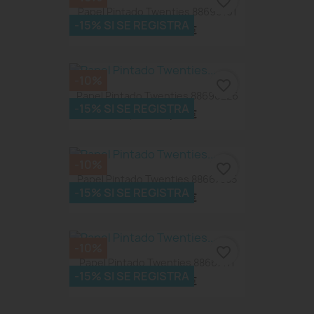
favorite_border
Papel Pintado Twenties 88699191
-15% SI SE REGISTRA
79,70 €
88,55 €
-10%
favorite_border
Papel Pintado Twenties 88690226
-15% SI SE REGISTRA
79,70 €
88,55 €
-10%
favorite_border
Papel Pintado Twenties 88667555
-15% SI SE REGISTRA
79,70 €
88,55 €
-10%
favorite_border
Papel Pintado Twenties 88667111
-15% SI SE REGISTRA
79,70 €
88,55 €