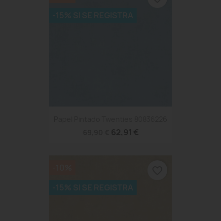
-15% SI SE REGISTRA
Papel Pintado Twenties 80836226
62,91 €
69,90 €
-10%
favorite_border
-15% SI SE REGISTRA