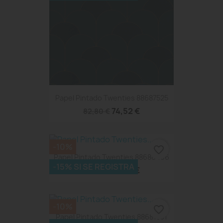
Papel Pintado Twenties 88687525
74,52 €
82,80 €
-10%
favorite_border
Papel Pintado Twenties 88686406
-15% SI SE REGISTRA
74,52 €
82,80 €
-10%
favorite_border
Papel Pintado Twenties 88681331