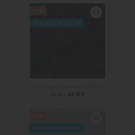
-10%
favorite_border
-15% SI SE REGISTRA
Papel Pintado Twenties 80839542
62,91 €
69,90 €
-10%
favorite_border
-15% SI SE REGISTRA