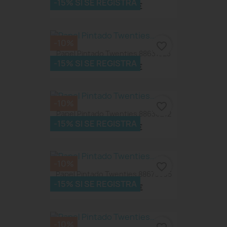
-15% SI SE REGISTRA
79,70 €
88,55 €
-10%
favorite_border
Papel Pintado Twenties 88631323
-15% SI SE REGISTRA
79,70 €
88,55 €
-10%
favorite_border
Papel Pintado Twenties 88630212
-15% SI SE REGISTRA
79,70 €
88,55 €
-10%
favorite_border
Papel Pintado Twenties 88679505
-15% SI SE REGISTRA
84,65 €
94,05 €
-10%