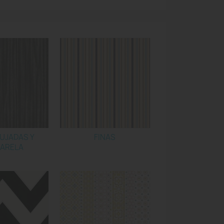
UJADAS Y
FINAS
ARELA