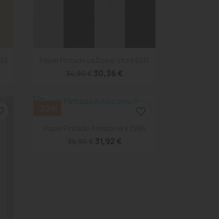
Vista rápida

512
Papel Pintado La Dolce Vita II 6511
30,36 €
34,90 €
-20%
_border
favorite_border
Vista rápida

Papel Pintado Amazonia II 2995
31,92 €
39,90 €