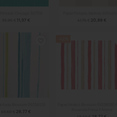
Vista rápida
Vista rápida


 Pintado Chicago 307316
Papel Pintado Melody 600400
11,97 €
20,88 €
39,90 €
41,75 €
-42%
favorite_border
Vista rápida
Vista rápida


Pintado Blossom 59336025
Papel Vinilico Blossom 59338080 
Acuarela Fresa Y Arena
28,77 €
49,60 €
28,77 €
49,60 €