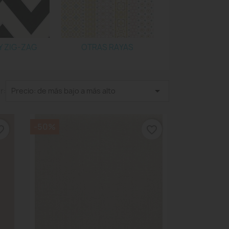
Y ZIG-ZAG
OTRAS RAYAS

r:
Precio: de más bajo a más alto
-50%
_border
favorite_border