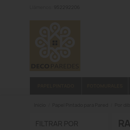
Llámenos:
952292206
PAPEL PINTADO
FOTOMURALES
Inicio
Papel Pintado para Pared
Por di
R
FILTRAR POR