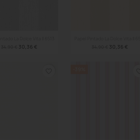
Vista rápida
Vista rápida


intado La Dolce Vita II 6513
Papel Pintado La Dolce Vita II 6
30,36 €
30,36 €
34,90 €
34,90 €
-39%
favorite_border
favorite