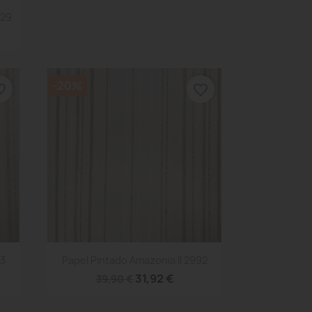
129
-20%
_border
favorite_border
Vista rápida

93
Papel Pintado Amazonia II 2992
31,92 €
39,90 €