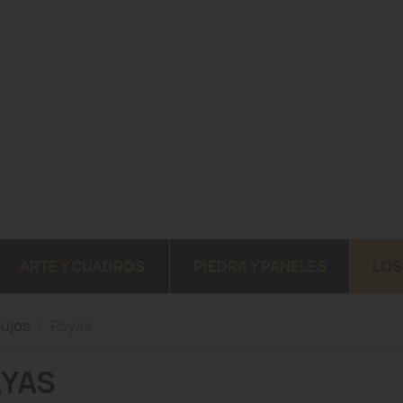
ARTE Y CUADROS
PIEDRA Y PANELES
LOS
bujos
Rayas
AYAS