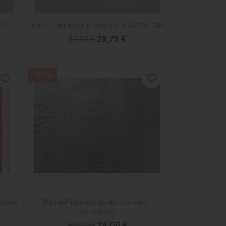
Vista rápida

41
Papel Pintado Full Stripes FLS60101018
28,75 €
57,50 €
-50%
favorite_border
favorite_border
Vista rápida

Rayas
Papel Pintado Caselio Concept
63729090
29,00 €
58,00 €