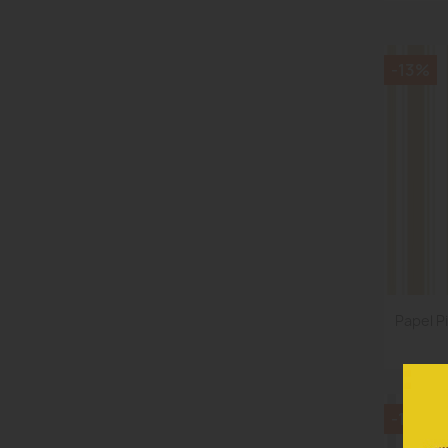
-13%
Papel Pi
-13%