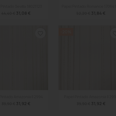
Vista rápida
Vista rápida


 Pintado Sevilla 18021123
Papel Pintado Romance 17064
31,08 €
31,84 €
44,40 €
52,20 €
-20%
favorite_border
favorite
Vista rápida
Vista rápida


Pintado Amazonia II 2994
Papel Pintado Amazonia II 29
31,92 €
31,92 €
39,90 €
39,90 €