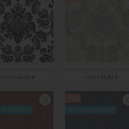
Vista rápida
Vista rápida


ntado New Elegance 8010-30
Papel Pintado New Elegance 801
44,82 €
44,82 €
49,80 €
49,80 €
-10%
favorite_border
favorite
I SE REGISTRA
-15% SI SE REGISTRA