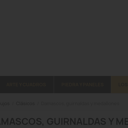
ARTE Y CUADROS
PIEDRA Y PANELES
LOS
bujos
Clásicos
Damascos, guirnaldas y medallones
MASCOS, GUIRNALDAS Y M