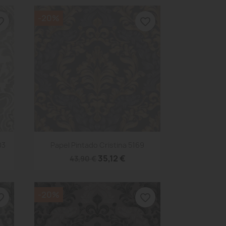
-20%
_border
favorite_border
Vista rápida

03
Papel Pintado Cristina 5169
35,12 €
43,90 €
-20%
_border
favorite_border