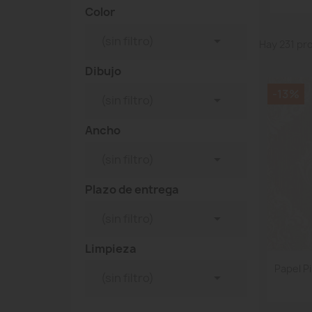
Color

(sin filtro)
Hay 231 pr
Dibujo
-13%

(sin filtro)
Ancho

(sin filtro)
Plazo de entrega

(sin filtro)
Limpieza
Papel Pi

(sin filtro)