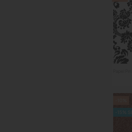
Papel Pi
-10%
-15% S