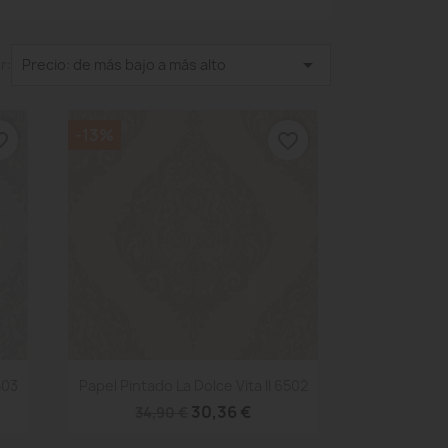

r:
Precio: de más bajo a más alto
-13%
_border
favorite_border
Vista rápida

503
Papel Pintado La Dolce Vita II 6502
30,36 €
34,90 €