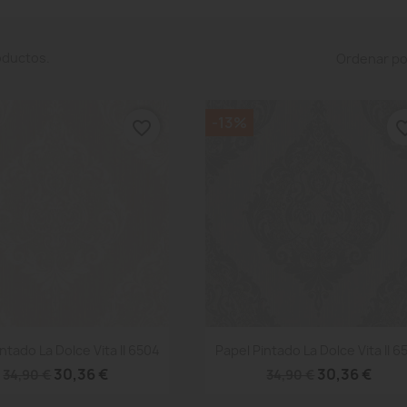
oductos.
Ordenar po
-13%
favorite_border
favorite
Vista rápida
Vista rápida


ntado La Dolce Vita II 6504
Papel Pintado La Dolce Vita II 6
30,36 €
30,36 €
34,90 €
34,90 €