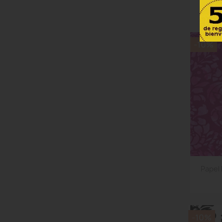
-10%
Papel
-10%