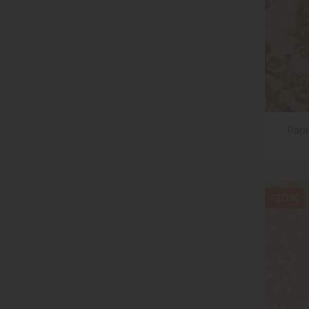
Pape
-20%