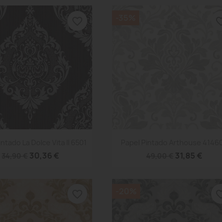
-35%
favorite_border
favorite
Vista rápida
Vista rápida


ntado La Dolce Vita II 6501
Papel Pintado Arthouse 4146
30,36 €
31,85 €
34,90 €
49,00 €
-20%
favorite_border
favorite