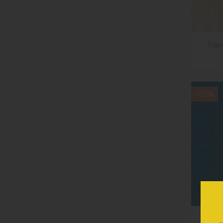
Pape
-10%
Papel