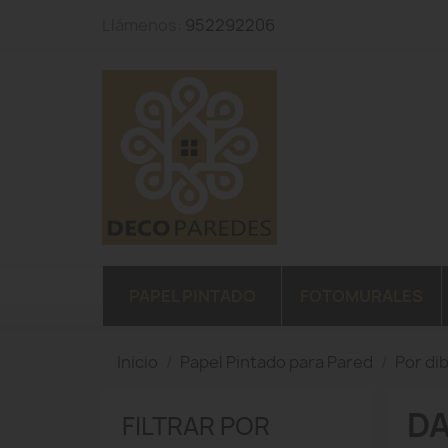
Llámenos:
952292206
PAPEL PINTADO
FOTOMURALES
Inicio
Papel Pintado para Pared
Por di
DA
FILTRAR POR