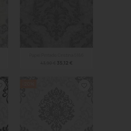
Vista rápida

Papel Pintado Cristina 5166
35,12 €
43,90 €
-20%
_border
favorite_border