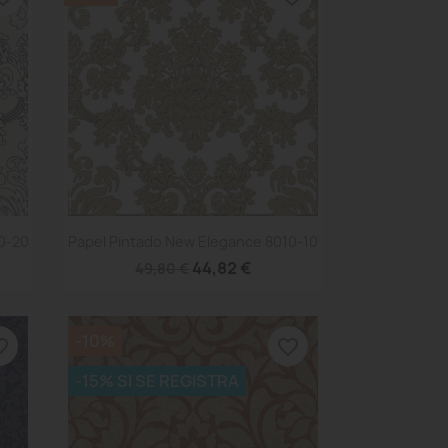
Vista rápida

0-20
Papel Pintado New Elegance 8010-10
44,82 €
49,80 €
-10%
_border
favorite_border
-15% SI SE REGISTRA