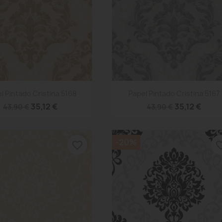
Vista rápida
Vista rápida


l Pintado Cristina 5168
Papel Pintado Cristina 5167
35,12 €
35,12 €
43,90 €
43,90 €
-20%
favorite_border
favorite