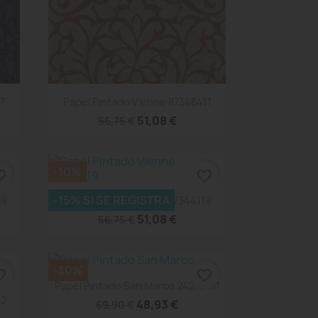
Vista rápida

27
Papel Pintado Vienne 87348411
51,08 €
56,75 €
-10%
_border
favorite_border
Vista rápida

-15% SI SE REGISTRA
08
Papel Pintado Vienne 87344119
51,08 €
56,75 €
-30%
_border
favorite_border
Vista rápida

Papel Pintado San Marco 24270131
02
48,93 €
69,90 €