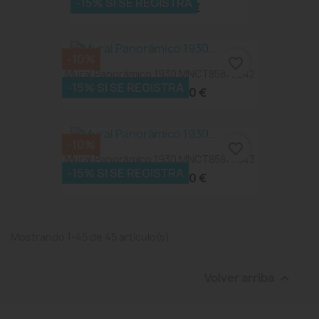
-15% SI SE REGISTRA
89,01 €
98,90 €
-10%
favorite_border
Mural Panorámico 1930 MNCT85879242
-15% SI SE REGISTRA
517,50 €
575,00 €
-10%
favorite_border
Mural Panorámico 1930 MNCT85876543
-15% SI SE REGISTRA
517,50 €
575,00 €
Mostrando 1-45 de 45 artículo(s)
Volver arriba
