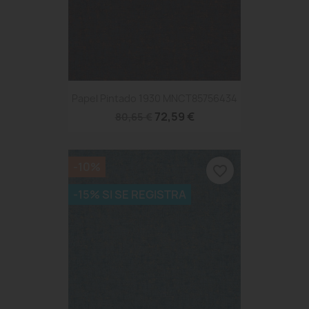
Papel Pintado 1930 MNCT85756434
72,59 €
80,65 €
-10%
favorite_border
-15% SI SE REGISTRA