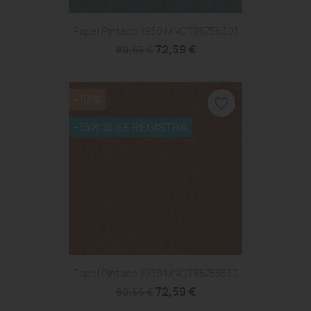
Papel Pintado 1930 MNCT85756303
72,59 €
80,65 €
-10%
favorite_border
-15% SI SE REGISTRA
Papel Pintado 1930 MNCT85753530
72,59 €
80,65 €