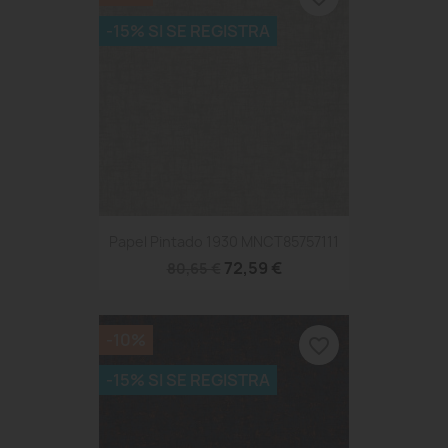
-15% SI SE REGISTRA
Papel Pintado 1930 MNCT85757111
72,59 €
80,65 €
-10%
favorite_border
-15% SI SE REGISTRA