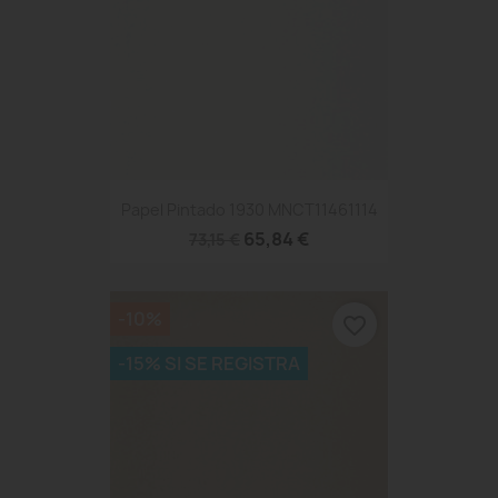
Papel Pintado 1930 MNCT11461114
65,84 €
73,15 €
-10%
favorite_border
-15% SI SE REGISTRA