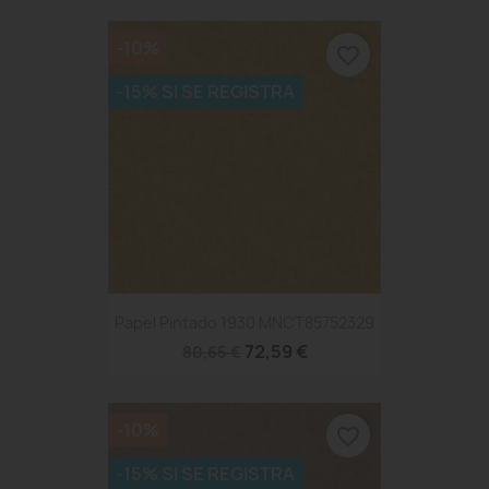
-10%
favorite_border
-15% SI SE REGISTRA
Papel Pintado 1930 MNCT85752329
72,59 €
80,65 €
-10%
favorite_border
-15% SI SE REGISTRA