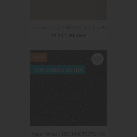
Papel Pintado 1930 MNCT60401000
70,38 €
78,20 €
-10%
favorite_border
-15% SI SE REGISTRA
Papel Pintado 1930 MNCT85759408