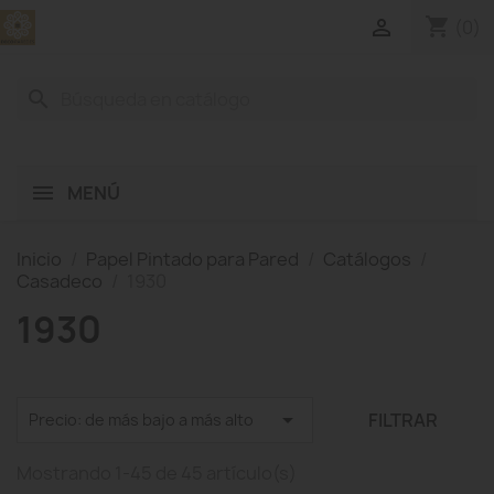
shopping_cart

(0)
search
MENÚ
Inicio
Papel Pintado para Pared
Catálogos
Casadeco
1930
1930

FILTRAR
Precio: de más bajo a más alto
Mostrando 1-45 de 45 artículo(s)