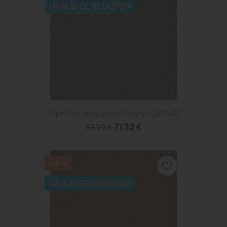
-15% SI SE REGISTRA
Papel Pintado Luxury Colors LC522407
71,32 €
83,90 €
-15%
favorite_border
-15% SI SE REGISTRA