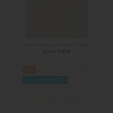
Papel Pintado Luxury Colors LC522402
71,32 €
83,90 €
-15%
favorite_border
-15% SI SE REGISTRA