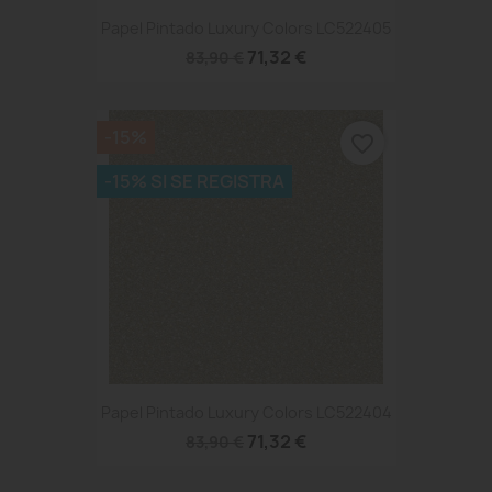
Papel Pintado Luxury Colors LC522405
71,32 €
83,90 €
-15%
favorite_border
-15% SI SE REGISTRA
Papel Pintado Luxury Colors LC522404
71,32 €
83,90 €