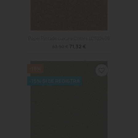
Papel Pintado Luxury Colors LC522406
71,32 €
83,90 €
-15%
favorite_border
-15% SI SE REGISTRA