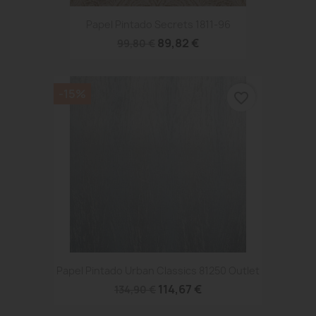
Papel Pintado Secrets 1811-96
89,82 €
99,80 €
-15%
favorite_border
Papel Pintado Urban Classics 81250 Outlet
114,67 €
134,90 €