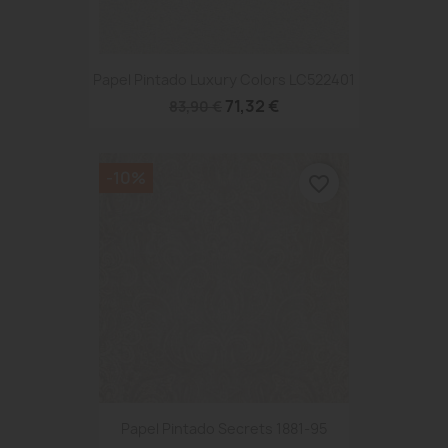
Papel Pintado Luxury Colors LC522401
71,32 €
83,90 €
-10%
favorite_border
Papel Pintado Secrets 1881-95