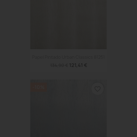
Papel Pintado Urban Classics 81251
121,41 €
134,90 €
-10%
favorite_border