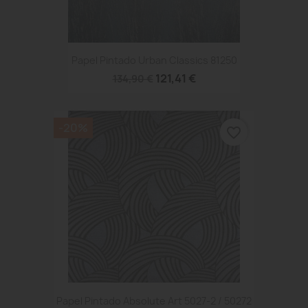
Papel Pintado Urban Classics 81250
121,41 €
134,90 €
-20%
favorite_border
Papel Pintado Absolute Art 5027-2 / 50272