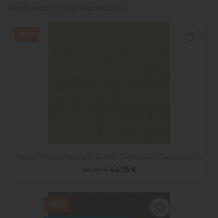
Mostrando 1-19 de 19 artículo(s)
-31%
favorite_border
Papel Pintado Natura 2085 Con Textura De Color Bronce
44,16 €
64,00 €
-15%
favorite_border