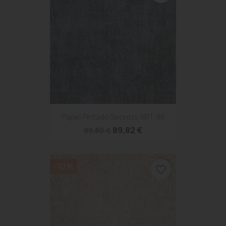
Papel Pintado Secrets 1811-98
89,82 €
99,80 €
-10%
favorite_border