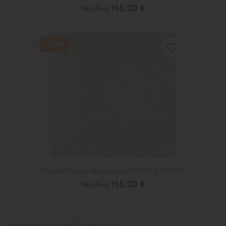
155,00 €
193,75 €
-20%
favorite_border
Papel Pintado Absolute Art 5025-3 / 50253
155,00 €
193,75 €
Mostrando 1-19 de 19 artículo(s)