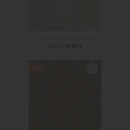
Papel Pintado Secrets 1811-97
89,82 €
99,80 €
-10%
favorite_border