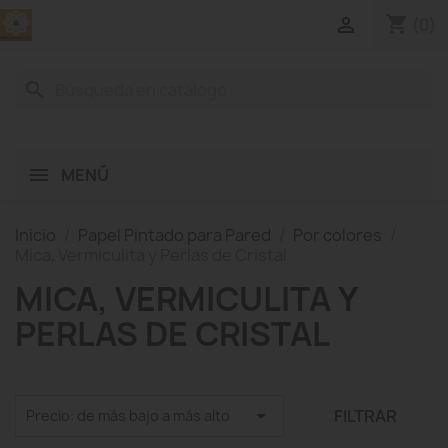
shopping_cart

(0)
search
MENÚ
Inicio
Papel Pintado para Pared
Por colores
Mica, Vermiculita y Perlas de Cristal
MICA, VERMICULITA Y
PERLAS DE CRISTAL

FILTRAR
Precio: de más bajo a más alto