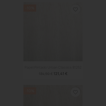
-10%
favorite_border
Papel Pintado Urban Classics 81252
121,41 €
134,90 €
-10%
favorite_border