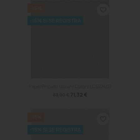
-15%
favorite_border
-15% SI SE REGISTRA
Papel Pintado Luxury Colors LC522403
71,32 €
83,90 €
-15%
favorite_border
-15% SI SE REGISTRA