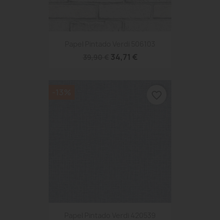
Papel Pintado Verdi 506103
34,71 €
39,90 €
-13%
favorite_border
Papel Pintado Verdi 420539