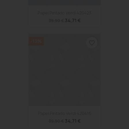
Papel Pintado Verdi 420423
34,71 €
39,90 €
-13%
favorite_border
Papel Pintado Verdi 420416
34,71 €
39,90 €