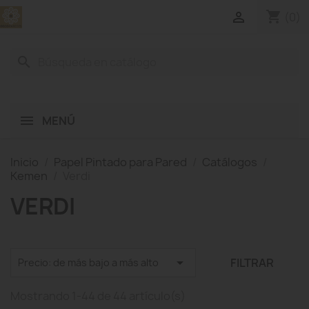
shopping_cart

(0)
search
MENÚ
Inicio
Papel Pintado para Pared
Catálogos
Kemen
Verdi
VERDI

FILTRAR
Precio: de más bajo a más alto
Mostrando 1-44 de 44 artículo(s)