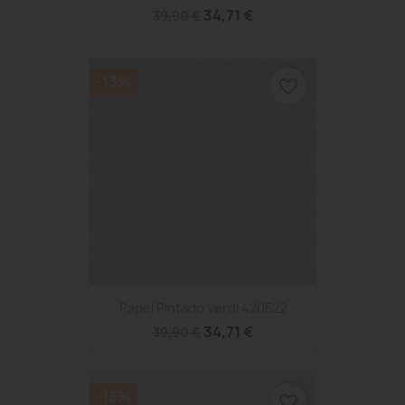
34,71 €
39,90 €
-13%
favorite_border
Papel Pintado Verdi 420522
34,71 €
39,90 €
-13%
favorite_border