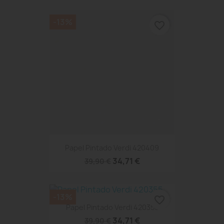
-13%
favorite_border
Papel Pintado Verdi 420409
34,71 €
39,90 €
-13%
favorite_border
Papel Pintado Verdi 420355
34,71 €
39,90 €