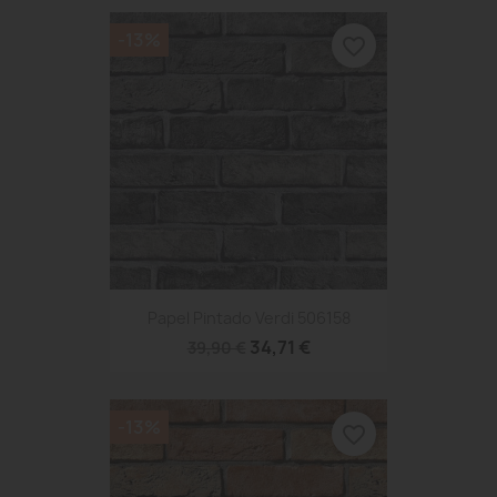
-13%
favorite_border
Papel Pintado Verdi 506158
34,71 €
39,90 €
-13%
favorite_border