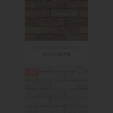
Papel Pintado Verdi 506141
34,71 €
39,90 €
-13%
favorite_border