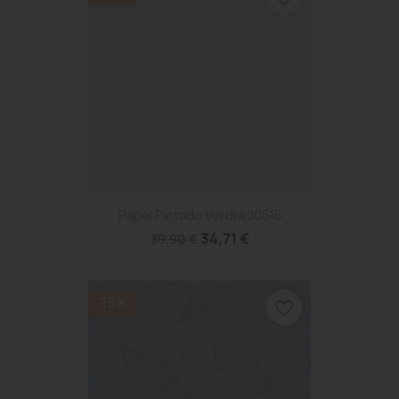
Papel Pintado Verdi 420515
34,71 €
39,90 €
-13%
favorite_border