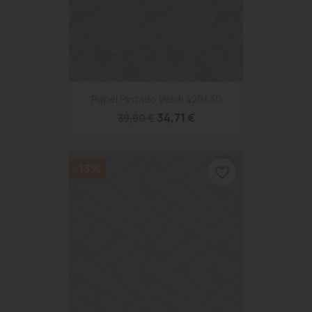
Papel Pintado Verdi 420430
34,71 €
39,90 €
-13%
favorite_border