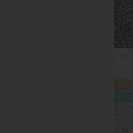
Papel 
-10%
-15% S