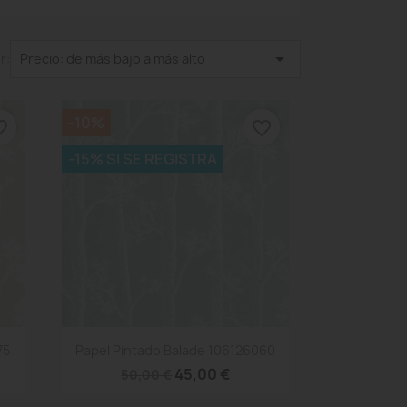

r:
Precio: de más bajo a más alto
-10%
_border
favorite_border
-15% SI SE REGISTRA
Vista rápida

75
Papel Pintado Balade 106126060
45,00 €
50,00 €