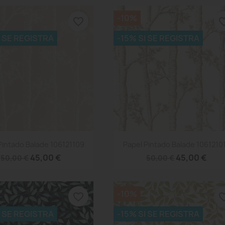
-10%
favorite_border
favorite
I SE REGISTRA
-15% SI SE REGISTRA
Vista rápida
Vista rápida


Pintado Balade 106121109
Papel Pintado Balade 1061210
45,00 €
45,00 €
50,00 €
50,00 €
-10%
favorite_border
favorite
I SE REGISTRA
-15% SI SE REGISTRA