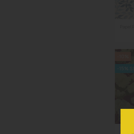
Papel 
-10%
-15% S
Papel 