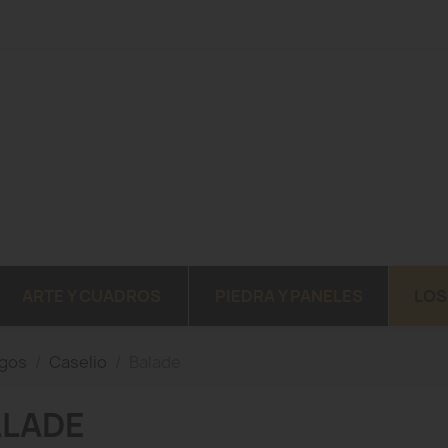
ARTE Y CUADROS
PIEDRA Y PANELES
LOS
ogos
Caselio
Balade
ALADE