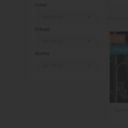
Color

(sin filtro)
Hay 42 pro
Dibujo
-10%

(sin filtro)
-15% S
Ancho

(sin filtro)
Papel 