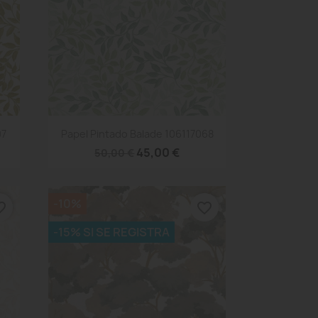
Vista rápida

07
Papel Pintado Balade 106117068
45,00 €
50,00 €
-10%
_border
favorite_border
-15% SI SE REGISTRA