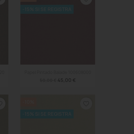
-15% SI SE REGISTRA
Vista rápida

020
Papel Pintado Balade 100608000
45,00 €
50,00 €
-10%
_border
favorite_border
-15% SI SE REGISTRA