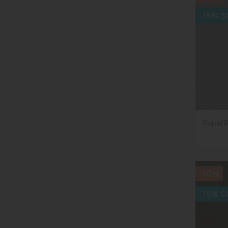
-15% S
Papel 
-10%
-15% S