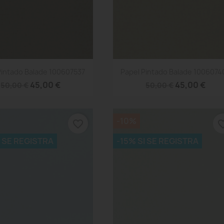
Vista rápida
Vista rápida


Pintado Balade 100607537
Papel Pintado Balade 1006074
45,00 €
45,00 €
50,00 €
50,00 €
-10%
favorite_border
favorite
I SE REGISTRA
-15% SI SE REGISTRA