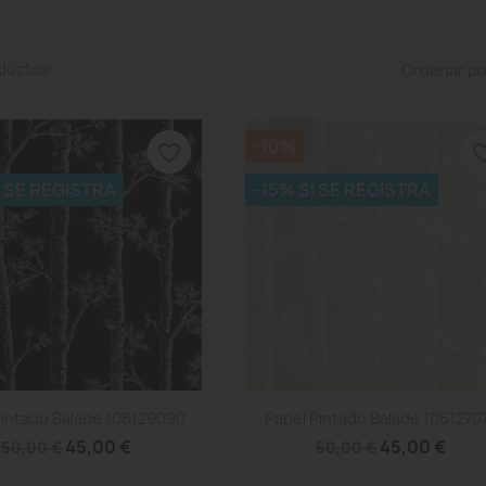
ductos.
Ordenar po
-10%
favorite_border
favorite
I SE REGISTRA
-15% SI SE REGISTRA
Vista rápida
Vista rápida


Pintado Balade 106129090
Papel Pintado Balade 1061270
45,00 €
45,00 €
50,00 €
50,00 €