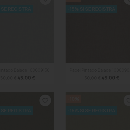
I SE REGISTRA
-15% SI SE REGISTRA
Vista rápida
Vista rápida


Pintado Balade 100609150
Papel Pintado Balade 100609
45,00 €
45,00 €
50,00 €
50,00 €
-10%
favorite_border
favorite
I SE REGISTRA
-15% SI SE REGISTRA