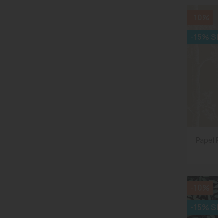
-10%
-15% S
Papel 
-10%
-15% S