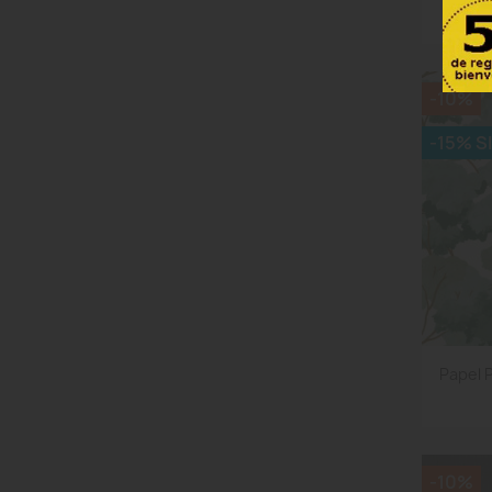
-10%
-15% S
Papel 
-10%