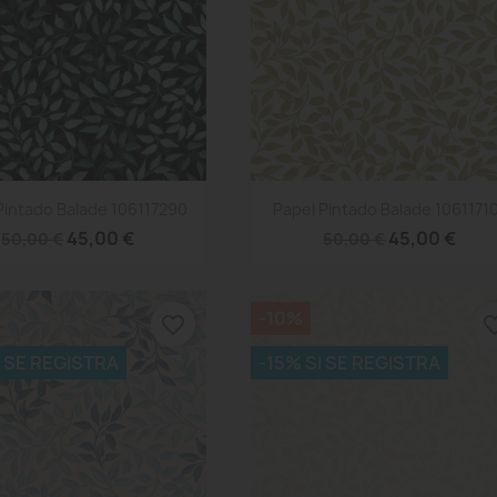
Vista rápida
Vista rápida


Pintado Balade 106117290
Papel Pintado Balade 1061171
45,00 €
45,00 €
50,00 €
50,00 €
-10%
favorite_border
favorite
I SE REGISTRA
-15% SI SE REGISTRA