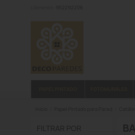
Llámenos:
952292206
PAPEL PINTADO
FOTOMURALES
Inicio
Papel Pintado para Pared
Catál
B
FILTRAR POR