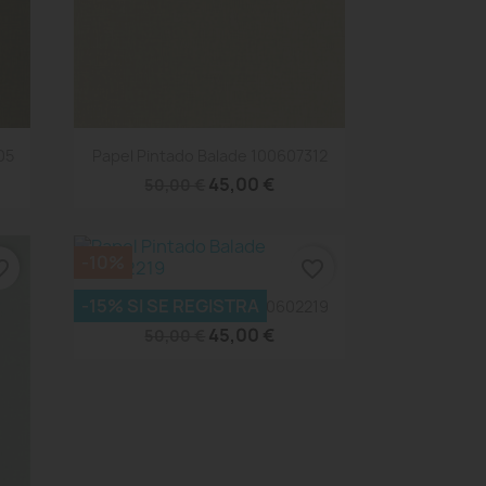
Vista rápida

05
Papel Pintado Balade 100607312
45,00 €
50,00 €
-10%
_border
favorite_border
Vista rápida

-15% SI SE REGISTRA
Papel Pintado Balade 100602219
45,00 €
50,00 €