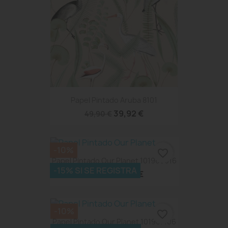
Papel Pintado Aruba 8101
39,92 €
49,90 €
-10%
favorite_border
Papel Pintado Our Planet 101969916
-15% SI SE REGISTRA
42,48 €
47,20 €
-10%
favorite_border
Papel Pintado Our Planet 101967106