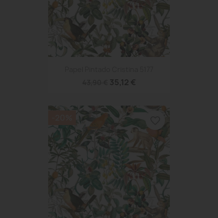
Papel Pintado Cristina 5177
35,12 €
43,90 €
-20%
favorite_border