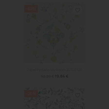
-62%
favorite_border
Papel Pintado My Room 20706720
19,84 €
52,20 €
-20%
favorite_border