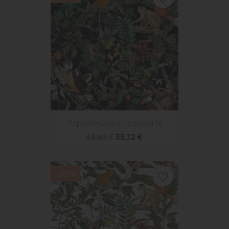
Papel Pintado Cristina 5178
35,12 €
43,90 €
-20%
favorite_border