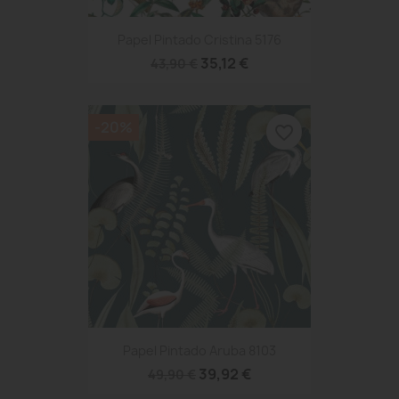
Papel Pintado Cristina 5176
35,12 €
43,90 €
-20%
favorite_border
Papel Pintado Aruba 8103
39,92 €
49,90 €