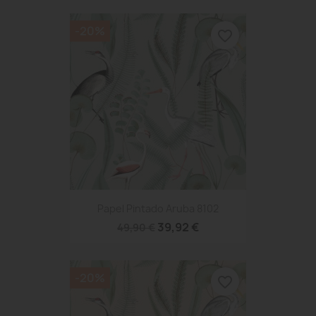
-20%
favorite_border
Papel Pintado Aruba 8102
39,92 €
49,90 €
-20%
favorite_border