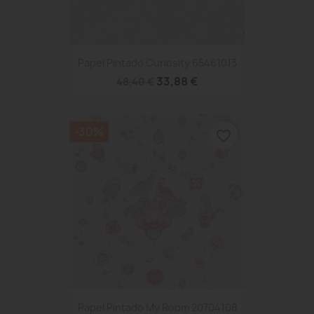
Papel Pintado Curiosity 65461013
33,88 €
48,40 €
-30%
favorite_border
Papel Pintado My Room 20704108