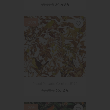
34,48 €
49,25 €
-20%
favorite_border
Papel Pintado Cristina 5179
35,12 €
43,90 €
-20%
favorite_border