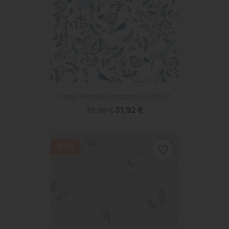
Papel Pintado Amazonia II L51001
31,92 €
39,90 €
-30%
favorite_border