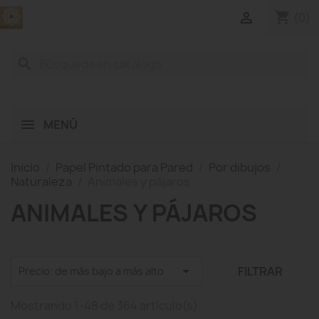
shopping_cart

(0)
search
MENÚ
Inicio
Papel Pintado para Pared
Por dibujos
Naturaleza
Animales y pájaros
ANIMALES Y PÁJAROS

FILTRAR
Precio: de más bajo a más alto
Mostrando 1-48 de 364 artículo(s)