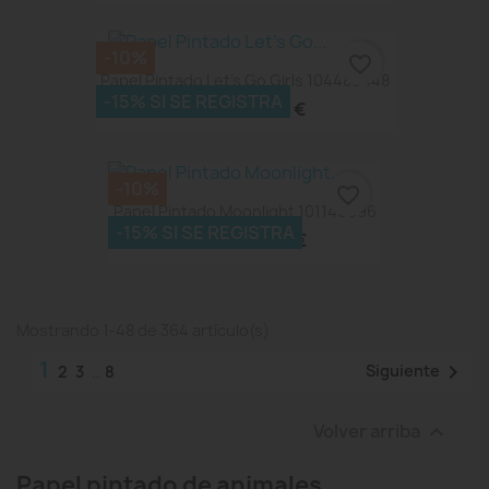
-10%
favorite_border
Papel Pintado Let's Go Girls 104480448
-15% SI SE REGISTRA
46,26 €
51,40 €
-10%
favorite_border
Papel Pintado Moonlight 101140096
-15% SI SE REGISTRA
47,43 €
52,70 €
Mostrando 1-48 de 364 artículo(s)
1

Siguiente
2
3
…
8
Volver arriba

Papel pintado de animales