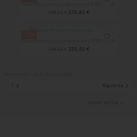
Papel Pintado Industrial Interiors III RRD7618N
235,82 €
298,50 €
-21%
favorite_border
Papel Pintado Industrial Interiors III RRD7617N
235,82 €
298,50 €
Mostrando 1-48 de 55 artículo(s)
1

Siguiente
2
Volver arriba
