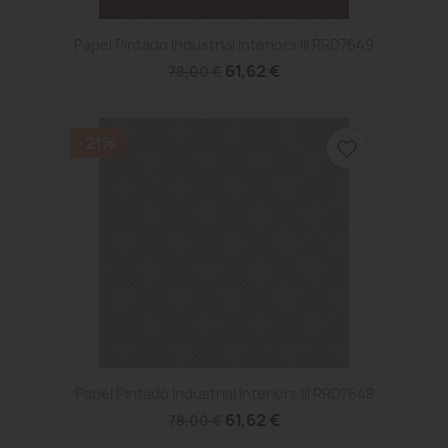
Papel Pintado Industrial Interiors III RRD7649
61,62 €
78,00 €
-21%
favorite_border
Papel Pintado Industrial Interiors III RRD7648
61,62 €
78,00 €