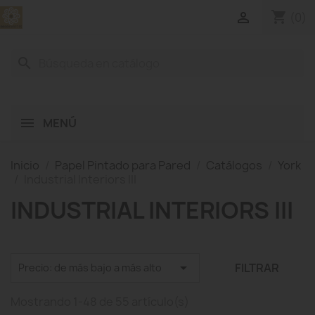
shopping_cart

(0)
search
MENÚ
Inicio
Papel Pintado para Pared
Catálogos
York
Industrial Interiors III
INDUSTRIAL INTERIORS III

FILTRAR
Precio: de más bajo a más alto
Mostrando 1-48 de 55 artículo(s)