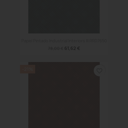
Papel Pintado Industrial Interiors III RRD7650
61,62 €
78,00 €
-21%
favorite_border