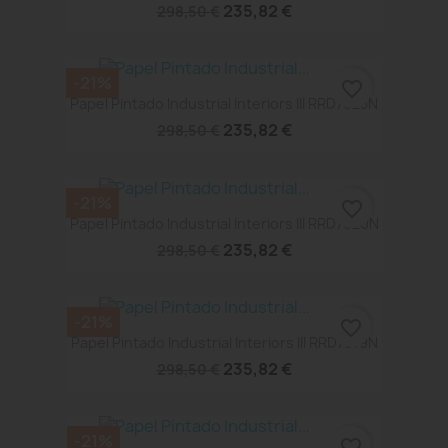
235,82 €
298,50 €
-21%
favorite_border
Papel Pintado Industrial Interiors III RRD7623N
235,82 €
298,50 €
-21%
favorite_border
Papel Pintado Industrial Interiors III RRD7620N
235,82 €
298,50 €
-21%
favorite_border
Papel Pintado Industrial Interiors III RRD7619N
235,82 €
298,50 €
-21%
favorite_border