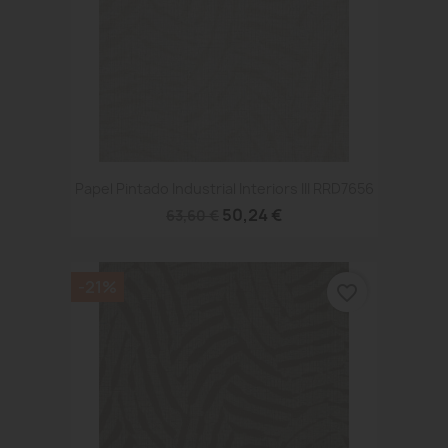
Papel Pintado Industrial Interiors III RRD7656
50,24 €
63,60 €
-21%
favorite_border