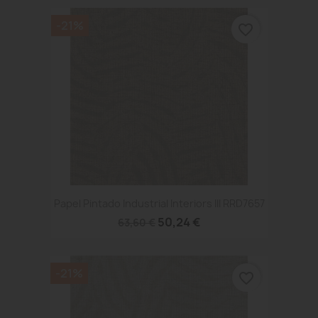
-21%
favorite_border
Papel Pintado Industrial Interiors III RRD7657
50,24 €
63,60 €
-21%
favorite_border