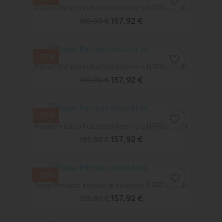
favorite_border
Papel Pintado Industrial Interiors III RRD7629N
157,92 €
199,90 €
-21%
favorite_border
Papel Pintado Industrial Interiors III RRD7608N
157,92 €
199,90 €
-21%
favorite_border
Papel Pintado Industrial Interiors III RRD7607N
157,92 €
199,90 €
-21%
favorite_border
Papel Pintado Industrial Interiors III RRD7606N
157,92 €
199,90 €