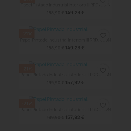
favorite_border
Papel Pintado Industrial Interiors III RRD7601N
149,23 €
188,90 €
-21%
favorite_border
Papel Pintado Industrial Interiors III RRD7600N
149,23 €
188,90 €
-21%
favorite_border
Papel Pintado Industrial Interiors III RRD7643N
157,92 €
199,90 €
-21%
favorite_border
Papel Pintado Industrial Interiors III RRD7642N
157,92 €
199,90 €