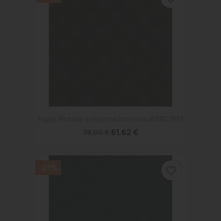
Papel Pintado Industrial Interiors III RRD7651
61,62 €
78,00 €
-21%
favorite_border