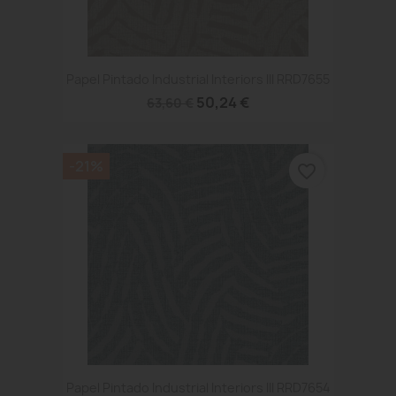
Papel Pintado Industrial Interiors III RRD7655
50,24 €
63,60 €
-21%
favorite_border
Papel Pintado Industrial Interiors III RRD7654