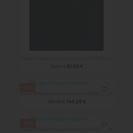
Papel Pintado Industrial Interiors III RRD7646
61,62 €
78,00 €
-21%
favorite_border
Papel Pintado Industrial Interiors III RRD7662N
149,23 €
188,90 €
-21%
favorite_border
Papel Pintado Industrial Interiors III RRD7661N