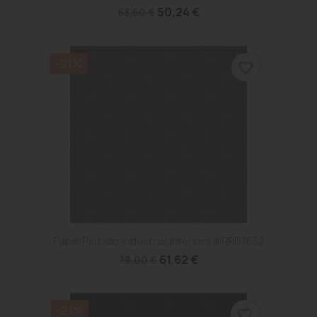
50,24 €
63,60 €
-21%
favorite_border
Papel Pintado Industrial Interiors III RRD7652
61,62 €
78,00 €
-21%
favorite_border