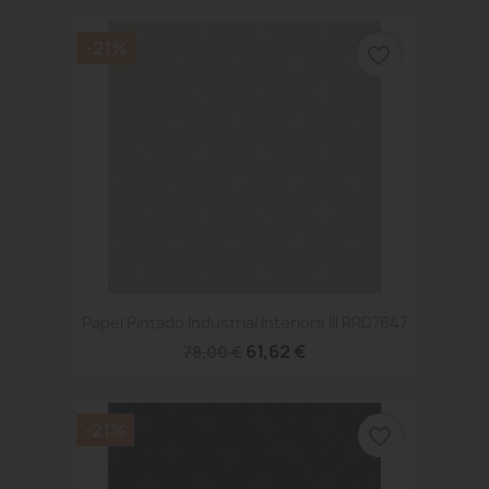
-21%
favorite_border
Papel Pintado Industrial Interiors III RRD7647
61,62 €
78,00 €
-21%
favorite_border