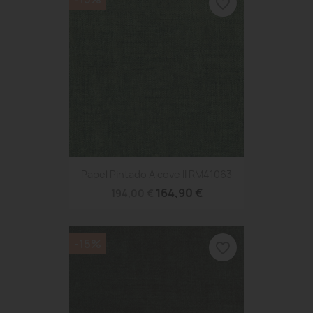
favorite_border
Papel Pintado Alcove II RM41063
164,90 €
194,00 €
-15%
favorite_border