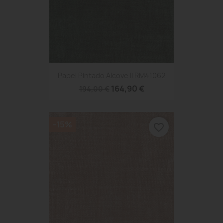
Papel Pintado Alcove II RM41062
164,90 €
194,00 €
-15%
favorite_border