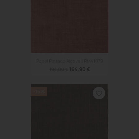
Papel Pintado Alcove II RM41079
164,90 €
194,00 €
-15%
favorite_border