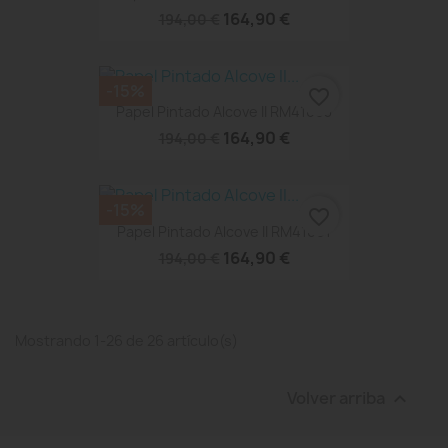
164,90 €
194,00 €
-15%
favorite_border
Papel Pintado Alcove II RM41003
164,90 €
194,00 €
-15%
favorite_border
Papel Pintado Alcove II RM41001
164,90 €
194,00 €
Mostrando 1-26 de 26 artículo(s)
Volver arriba
