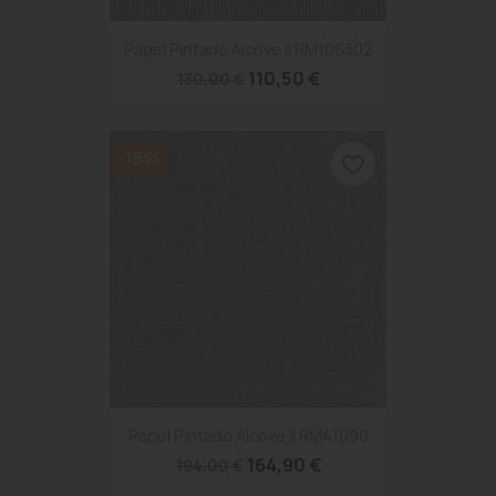
Papel Pintado Alcove II RM106302
110,50 €
130,00 €
-15%
favorite_border
Papel Pintado Alcove II RM41090
164,90 €
194,00 €