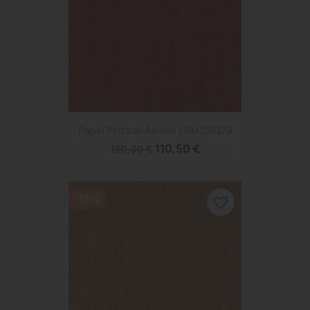
Papel Pintado Alcove II RM106379
110,50 €
130,00 €
-15%
favorite_border