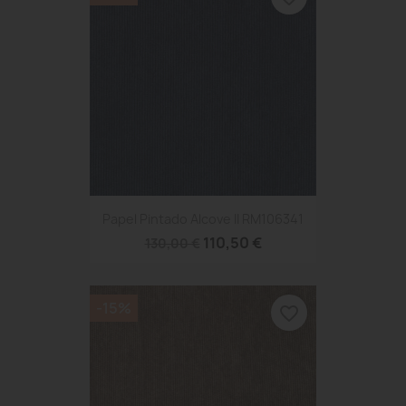
Papel Pintado Alcove II RM106341
110,50 €
130,00 €
-15%
favorite_border