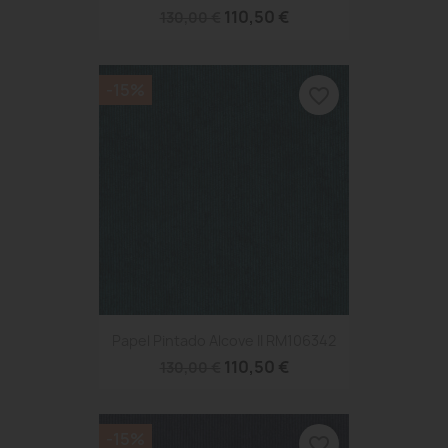
110,50 €
130,00 €
-15%
favorite_border
Papel Pintado Alcove II RM106342
110,50 €
130,00 €
-15%
favorite_border