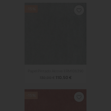
-15%
favorite_border
Papel Pintado Alcove II RM106390
110,50 €
130,00 €
-15%
favorite_border