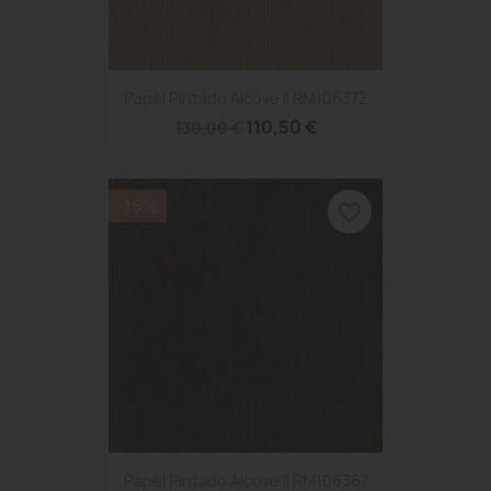
Papel Pintado Alcove II RM106372
110,50 €
130,00 €
-15%
favorite_border
Papel Pintado Alcove II RM106367