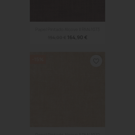
Papel Pintado Alcove II RM41073
164,90 €
194,00 €
-15%
favorite_border
Papel Pintado Alcove II RM41072