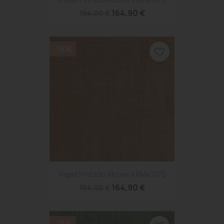
164,90 €
194,00 €
-15%
favorite_border
Papel Pintado Alcove II RM41070
164,90 €
194,00 €
-15%