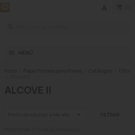
shopping_cart

(0)
search
MENÚ
Inicio
Papel Pintado para Pared
Catálogos
Elitis
Alcove II
ALCOVE II

FILTRAR
Precio: de más bajo a más alto
Mostrando 1-26 de 26 artículo(s)