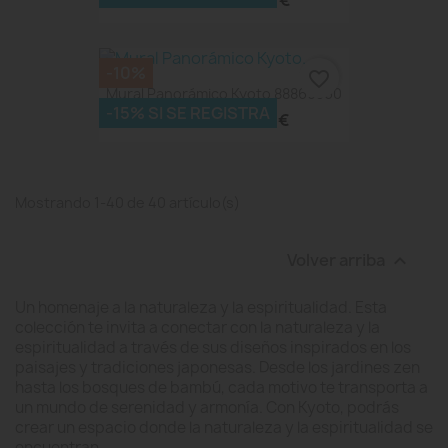
257,72 €
286,35 €
-10%
favorite_border
Mural Panorámico Kyoto 88869360
-15% SI SE REGISTRA
424,35 €
471,50 €
Mostrando 1-40 de 40 artículo(s)
Volver arriba

Un homenaje a la naturaleza y la espiritualidad. Esta
colección te invita a conectar con la naturaleza y la
espiritualidad a través de sus diseños inspirados en los
paisajes y tradiciones japonesas. Desde los jardines zen
hasta los bosques de bambú, cada motivo te transporta a
un mundo de serenidad y armonía. Con Kyoto, podrás
crear un espacio donde la naturaleza y la espiritualidad se
encuentran.