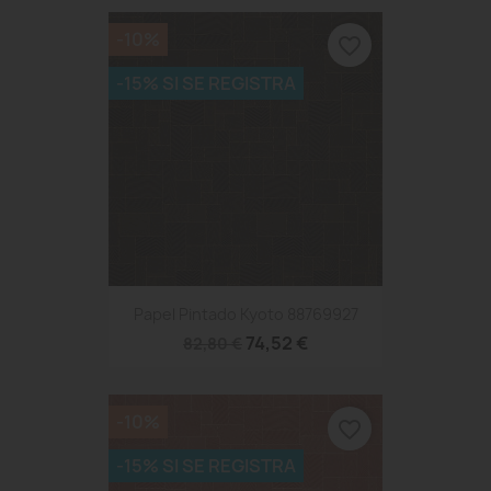
-10%
favorite_border
-15% SI SE REGISTRA
Papel Pintado Kyoto 88769927
74,52 €
82,80 €
-10%
favorite_border
-15% SI SE REGISTRA