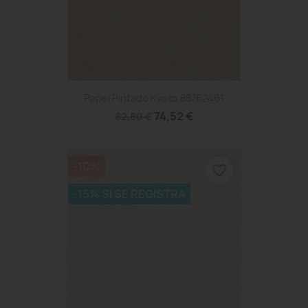
Papel Pintado Kyoto 88762461
74,52 €
82,80 €
-10%
favorite_border
-15% SI SE REGISTRA