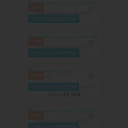
-10%
favorite_border
Papel Pintado Kyoto 88726759
-15% SI SE REGISTRA
74,52 €
82,80 €
-10%
favorite_border
Papel Pintado Kyoto 88721788
-15% SI SE REGISTRA
74,52 €
82,80 €
-10%
favorite_border
-15% SI SE REGISTRA
Papel Pintado Kyoto 88759999
79,70 €
88,55 €
-10%
favorite_border
Papel Pintado Kyoto 88759577
-15% SI SE REGISTRA