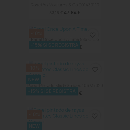
Rosetón Moulures & Co 201430110
47,84 €
53,15 €
-10%
favorite_border
Panel Once Upon A Time 88579023
-15% SI SE REGISTRA
56,39 €
62,65 €
-10%
favorite_border
NEW
Papel Pintado Mix & Stripes 106737020
-15% SI SE REGISTRA
48,24 €
53,60 €
-10%
favorite_border
NEW