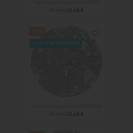
Papel Pintado Beton 2 101489301
42,48 €
47,20 €
-10%
favorite_border
-15% SI SE REGISTRA
Sticker Young And Free 103450999
42,48 €
47,20 €