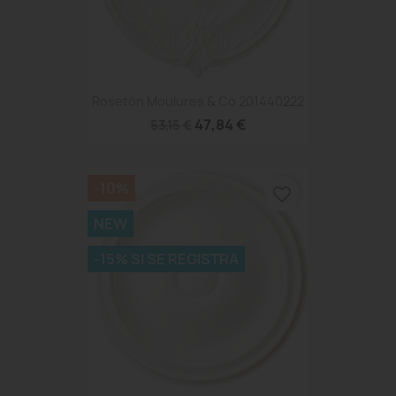
Rosetón Moulures & Co 201440222
47,84 €
53,15 €
-10%
favorite_border
NEW
-15% SI SE REGISTRA