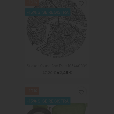
-10%
favorite_border
-15% SI SE REGISTRA
Sticker Young And Free 103440009
42,48 €
47,20 €
-10%
favorite_border
-15% SI SE REGISTRA