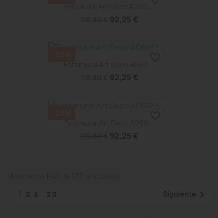
Fotomural Art Deco AD6922
92,25 €
119,80 €
-23%
favorite_border
Fotomural Art Deco AD6914
92,25 €
119,80 €
-23%
favorite_border
Fotomural Art Deco AD6911
92,25 €
119,80 €
Mostrando 1-48 de 933 artículo(s)
1

Siguiente
2
3
…
20