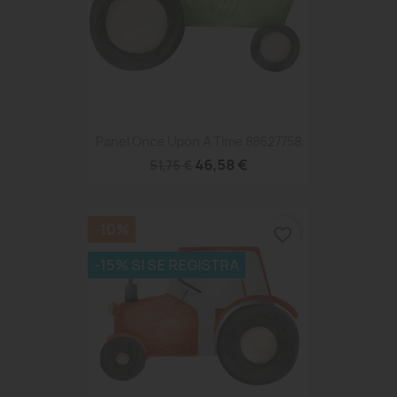
Panel Once Upon A Time 88627758
46,58 €
51,75 €
-10%
favorite_border
-15% SI SE REGISTRA