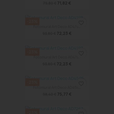
71,82 €
79,80 €
-23%
favorite_border
Fotomural Art Deco AD4198
72,23 €
93,80 €
-23%
favorite_border
Fotomural Art Deco AD4197
72,23 €
93,80 €
-23%
favorite_border
Fotomural Art Deco AD4595
75,77 €
98,40 €
-23%