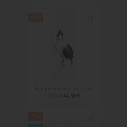
-10%
favorite_border
Mural Panorámico Altair LT4594
44,82 €
49,80 €
-10%
favorite_border