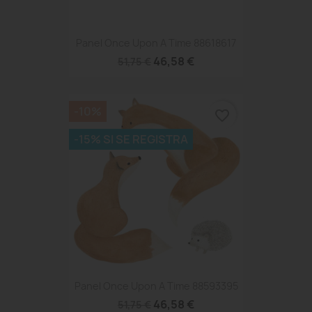
Panel Once Upon A Time 88618617
46,58 €
51,75 €
-10%
favorite_border
-15% SI SE REGISTRA
Panel Once Upon A Time 88593395
46,58 €
51,75 €