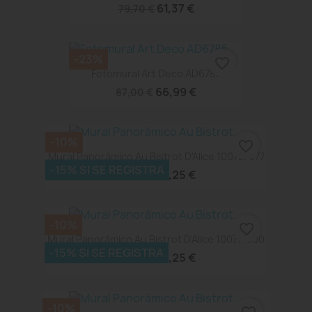
61,37 €
79,70 €
-23%
favorite_border
Fotomural Art Deco AD6785
66,99 €
87,00 €
-10%
favorite_border
Mural Panorámico Au Bistrot D'Alice 100737077
-15% SI SE REGISTRA
74,25 €
82,50 €
-10%
favorite_border
Mural Panorámico Au Bistrot D'Alice 100711000
-15% SI SE REGISTRA
74,25 €
82,50 €
-10%