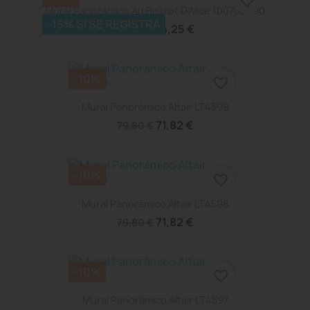
favorite_border
Mural Panorámico Au Bistrot D'Alice 100706490
-15% SI SE REGISTRA
74,25 €
82,50 €
-10%
favorite_border
Mural Panorámico Altair LT4599
71,82 €
79,80 €
-10%
favorite_border
Mural Panorámico Altair LT4598
71,82 €
79,80 €
-10%
favorite_border
Mural Panorámico Altair LT4597