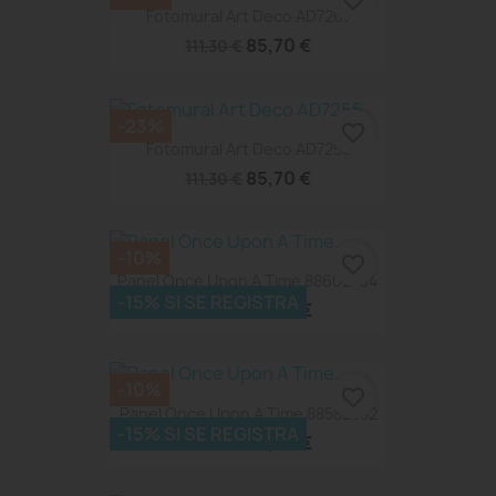
favorite_border
Fotomural Art Deco AD7267
85,70 €
111,30 €
-23%
favorite_border
Fotomural Art Deco AD7255
85,70 €
111,30 €
-10%
favorite_border
Panel Once Upon A Time 88602764
-15% SI SE REGISTRA
91,08 €
101,20 €
-10%
favorite_border
Panel Once Upon A Time 88582882
-15% SI SE REGISTRA
91,08 €
101,20 €