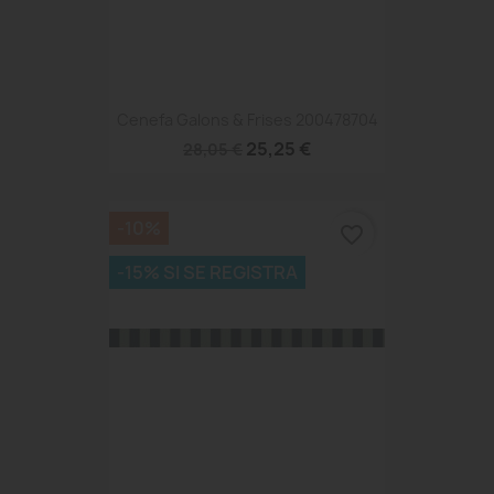
Cenefa Galons & Frises 200478704
25,25 €
28,05 €
-10%
favorite_border
-15% SI SE REGISTRA