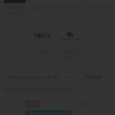
ROBERTO
SEABROOK
TEXDECOR
WALLQUEST
CAVALLI
YORK
ZAMBAITI
PARATI

FILTRAR
Precio: de más bajo a más alto
Mostrando 1-48 de 13938 artículo(s)
-10%
favorite_border
-15% SI SE REGISTRA