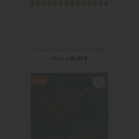
Cenefa Galons & Frises 200472234
25,25 €
28,05 €
-15%
favorite_border