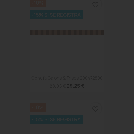
-10%
favorite_border
-15% SI SE REGISTRA
Cenefa Galons & Frises 200472800
25,25 €
28,05 €
-10%
favorite_border
-15% SI SE REGISTRA