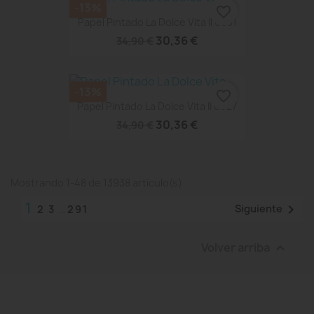
-13%
favorite_border
Papel Pintado La Dolce Vita II 6631
30,36 €
34,90 €
-13%
favorite_border
Papel Pintado La Dolce Vita II 6627
30,36 €
34,90 €
Mostrando 1-48 de 13938 artículo(s)
1

Siguiente
2
3
…
291
Volver arriba
