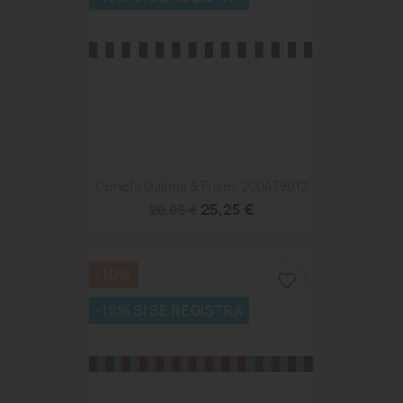
Cenefa Galons & Frises 200479012
25,25 €
28,05 €
-10%
favorite_border
-15% SI SE REGISTRA