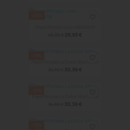
-35%
favorite_border
Papel Pintado Linen 68526509
29,93 €
46,05 €
-13%
favorite_border
Papel Pintado La Dolce Vita II 6659
30,36 €
34,90 €
-13%
favorite_border
Papel Pintado La Dolce Vita II 6658
30,36 €
34,90 €
-13%
favorite_border