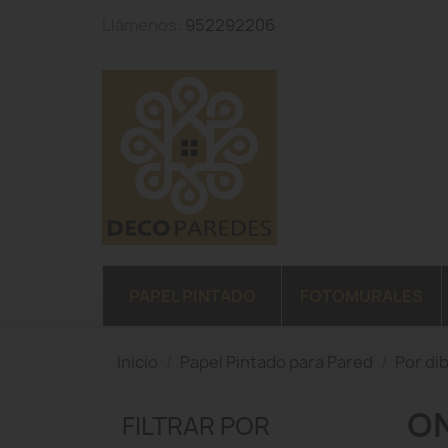
Llámenos:
952292206
PAPEL PINTADO
FOTOMURALES
Inicio
Papel Pintado para Pared
Por di
ON
FILTRAR POR