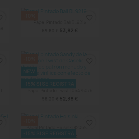
-10%
_border
favorite_border
Vista rápida

Papel Pintado Bali BL9219
58
53,82 €
59,80 €
-10%
_border
favorite_border
NEW
-15% SI SE REGISTRA
Vista rápida

1
Papel Pintado Twist 106475076
52,38 €
58,20 €
-10%
_border
favorite_border
Vista rápida

1
Papel Pintado Helsinki 82069122
-15% SI SE REGISTRA
62,91 €
69,90 €