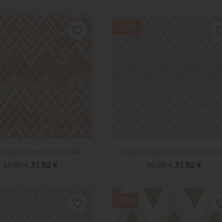
-20%
favorite_border
favorite
Vista rápida
Vista rápida


Pintado Amazonia II 2984
Papel Pintado Amazonia II 29
31,92 €
31,92 €
39,90 €
39,90 €
-10%
favorite_border
favorite