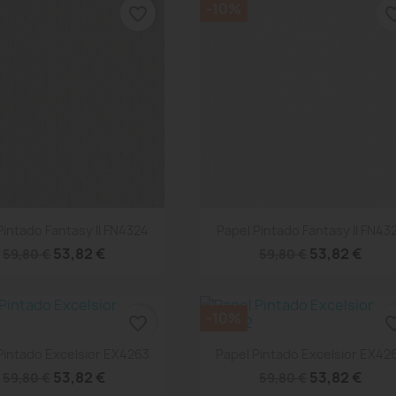
-10%
favorite_border
favorite
Vista rápida
Vista rápida


Pintado Fantasy II FN4324
Papel Pintado Fantasy II FN43
53,82 €
53,82 €
59,80 €
59,80 €
-10%
favorite_border
favorite
Vista rápida
Vista rápida


Pintado Excelsior EX4263
Papel Pintado Excelsior EX42
53,82 €
53,82 €
59,80 €
59,80 €