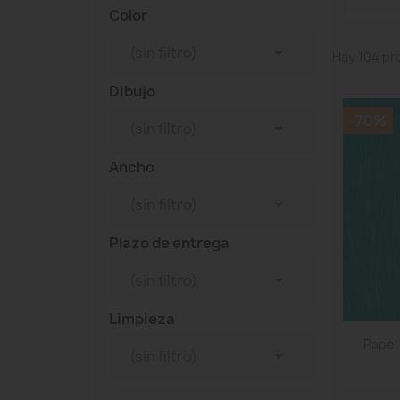
Color

(sin filtro)
Hay 104 pr
Dibujo
-70%

(sin filtro)
Ancho

(sin filtro)
Plazo de entrega

(sin filtro)
Limpieza
Papel

(sin filtro)