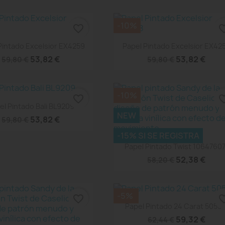
-10%
favorite_border
favorite
Vista rápida
Vista rápida


Pintado Excelsior EX4259
Papel Pintado Excelsior EX42
53,82 €
53,82 €
59,80 €
59,80 €
-10%
favorite_border
favorite
Vista rápida

el Pintado Bali BL9209
NEW
53,82 €
59,80 €
-15% SI SE REGISTRA
Vista rápida

Papel Pintado Twist 10647607
52,38 €
58,20 €
-5%
favorite_border
favorite
Vista rápida

Papel Pintado 24 Carat 5055-
59,32 €
62,44 €