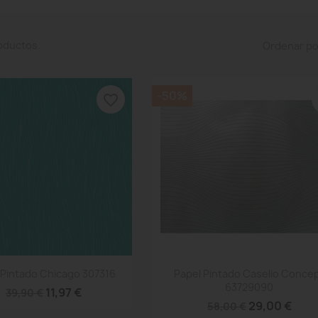
oductos.
Ordenar po
-50%
favorite_border
Vista rápida
Vista rápida


 Pintado Chicago 307316
Papel Pintado Caselio Conce
63729090
11,97 €
39,90 €
29,00 €
58,00 €