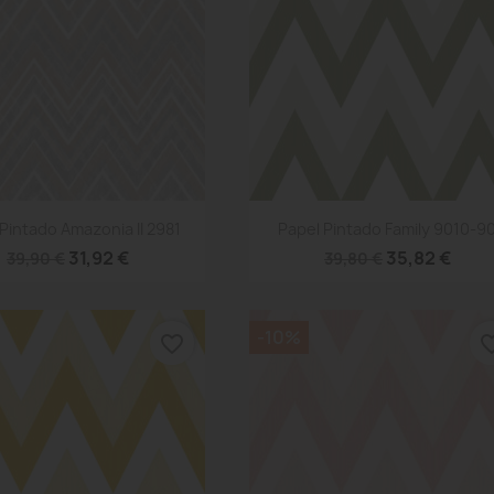
Vista rápida
Vista rápida


Pintado Amazonia II 2981
Papel Pintado Family 9010-9
31,92 €
35,82 €
39,90 €
39,80 €
-10%
favorite_border
favorite