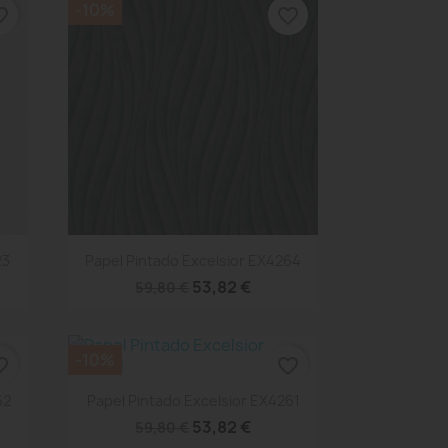
-10%
_border
favorite_border
Vista rápida

23
Papel Pintado Excelsior EX4264
53,82 €
59,80 €
-10%
_border
favorite_border
Vista rápida

62
Papel Pintado Excelsior EX4261
53,82 €
59,80 €