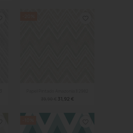
-20%
_border
favorite_border
Vista rápida

83
Papel Pintado Amazonia II 2982
31,92 €
39,90 €
-10%
_border
favorite_border