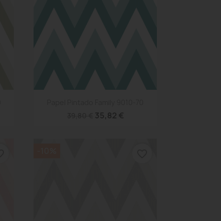
Vista rápida

0
Papel Pintado Family 9010-70
35,82 €
39,80 €
-10%
_border
favorite_border