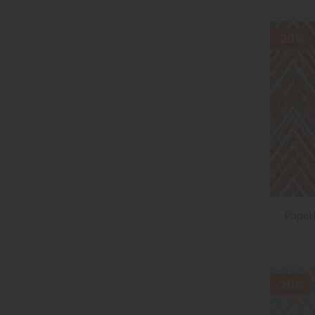
-20%
Papel 
-20%