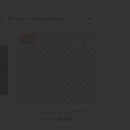

r:
Precio: de más bajo a más alto
-20%
favorite_border
favorite_border
Vista rápida

pt
Papel Pintado Amazonia II 2985
31,92 €
39,90 €