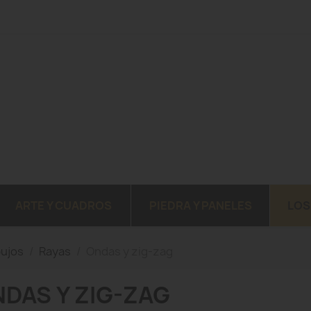
ARTE Y CUADROS
PIEDRA Y PANELES
LOS
bujos
Rayas
Ondas y zig-zag
DAS Y ZIG-ZAG