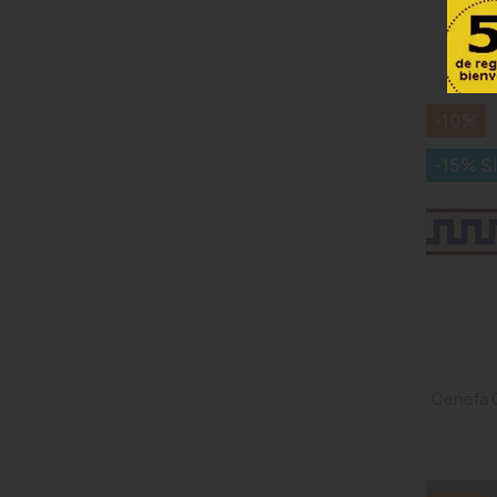
Papel
-10%
-15% S
Cenefa 