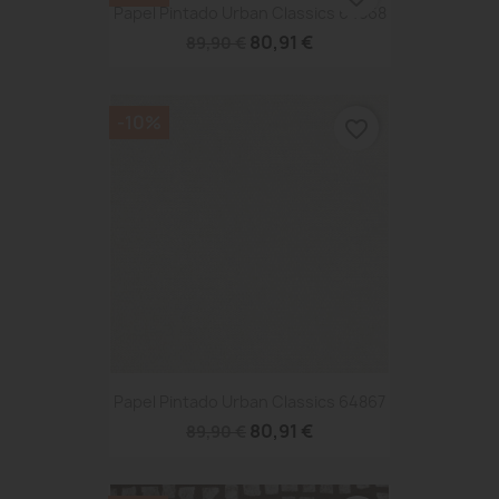
Papel Pintado Urban Classics 64868
80,91 €
89,90 €
-10%
favorite_border
Papel Pintado Urban Classics 64867
80,91 €
89,90 €