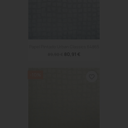
Papel Pintado Urban Classics 64865
80,91 €
89,90 €
-10%
favorite_border