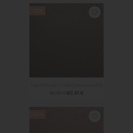
-10%
favorite_border
Papel Pintado Urban Classics 64873
80,91 €
89,90 €
-10%
favorite_border