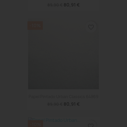
80,91 €
89,90 €
-10%
favorite_border
Papel Pintado Urban Classics 64869
80,91 €
89,90 €
-10%
favorite_border