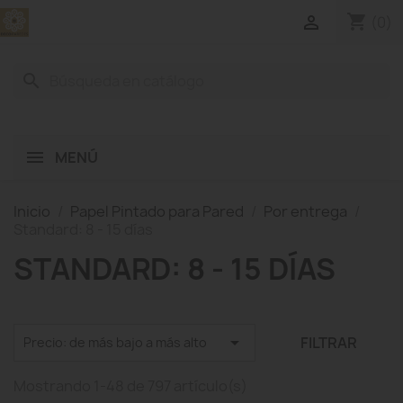
shopping_cart

(0)
search
MENÚ
Inicio
Papel Pintado para Pared
Por entrega
Standard: 8 - 15 días
STANDARD: 8 - 15 DÍAS

FILTRAR
Precio: de más bajo a más alto
Mostrando 1-48 de 797 artículo(s)