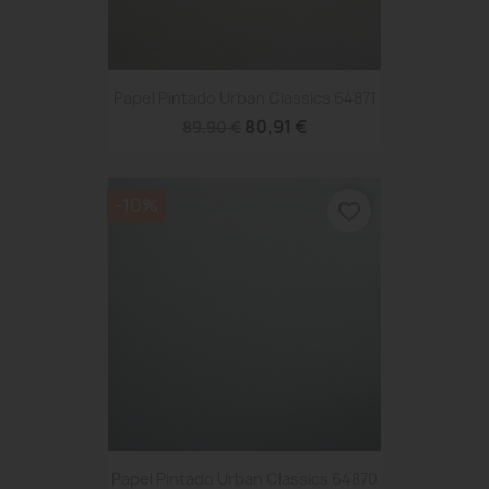
Papel Pintado Urban Classics 64871
80,91 €
89,90 €
-10%
favorite_border
Papel Pintado Urban Classics 64870