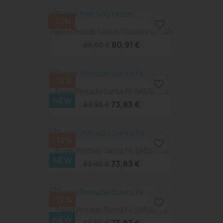
-10%
favorite_border
Papel Pintado Urban Classics 64849
80,91 €
89,90 €
-12%
favorite_border
Papel Pintado Santa Fe SA524106
NEW
73,83 €
83,90 €
-12%
favorite_border
Papel Pintado Santa Fe SA524105
NEW
73,83 €
83,90 €
-12%
favorite_border
Papel Pintado Santa Fe SA524104
NEW