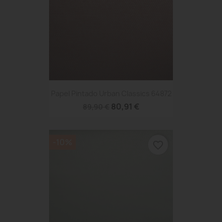
Papel Pintado Urban Classics 64872
80,91 €
89,90 €
-10%
favorite_border