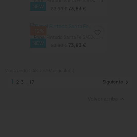
Papel Pintado Santa Fe SA524075
NEW
73,83 €
83,90 €
-12%
favorite_border
Papel Pintado Santa Fe SA524074
NEW
73,83 €
83,90 €
Mostrando 1-48 de 797 artículo(s)
1

Siguiente
2
3
…
17
Volver arriba
