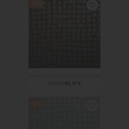
-10%
favorite_border
Papel Pintado Urban Classics 64866
80,91 €
89,90 €
-10%
favorite_border