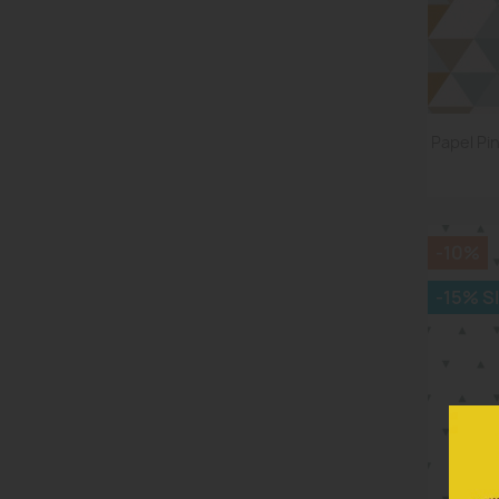
Papel Pi
-10%
-15% S