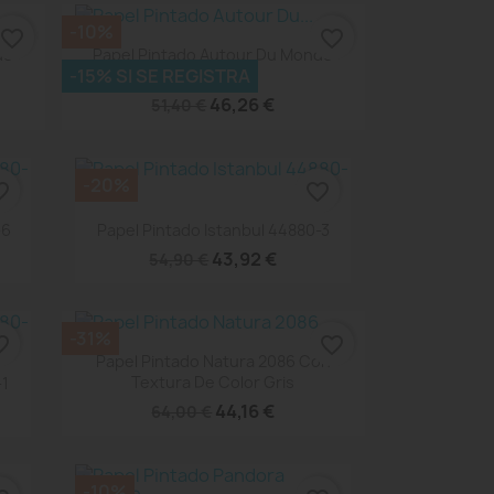
-10%
favorite_border
favorite_border
Vista rápida

de
Papel Pintado Autour Du Monde
-15% SI SE REGISTRA
103576066
46,26 €
51,40 €
-20%
_border
favorite_border
Vista rápida

-6
Papel Pintado Istanbul 44880-3
43,92 €
54,90 €
-31%
_border
favorite_border
Vista rápida

Papel Pintado Natura 2086 Con
Textura De Color Gris
-1
44,16 €
64,00 €
-10%