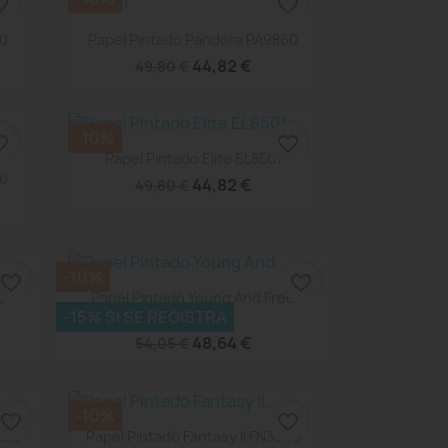
_border
favorite_border
Vista rápida

80
Papel Pintado Pandora PA9860
44,82 €
49,80 €
-10%
_border
favorite_border
Vista rápida

Papel Pintado Elite EL8501
40
44,82 €
49,80 €
-10%
favorite_border
favorite_border
Vista rápida

e
Papel Pintado Young And Free
-15% SI SE REGISTRA
103324060
48,64 €
54,05 €
-10%
favorite_border
favorite_border
Vista rápida

cas
Papel Pintado Fantasy II FN3940