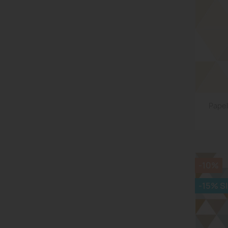
Papel
-10%
-15% S