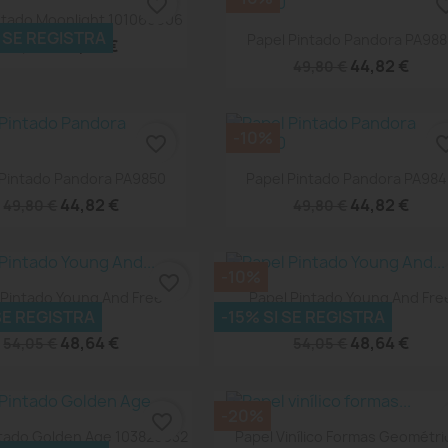
favorite_border
favorite
Vista rápida

ntado Moonlight 101069006
Vista rápida

I SE REGISTRA
Papel Pintado Pandora PA98
47,43 €
52,70 €
44,82 €
49,80 €
-10%
favorite_border
favorite
Vista rápida
Vista rápida


 Pintado Pandora PA9850
Papel Pintado Pandora PA98
44,82 €
44,82 €
49,80 €
49,80 €
-10%
favorite_border
Vista rápida
Vista rápida


 Pintado Young And Free
Papel Pintado Young And Fre
 SE REGISTRA
-15% SI SE REGISTRA
103329010
103326069
48,64 €
48,64 €
54,05 €
54,05 €
-20%
favorite_border
Vista rápida
Vista rápida


ntado Golden Age 103820932
Papel Vinílico Formas Geométri