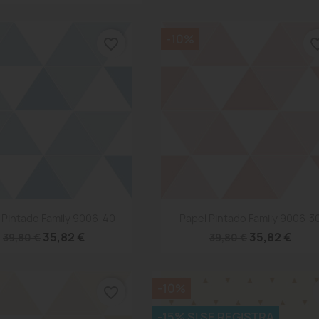
-10%
favorite_border
favorite
Vista rápida
Vista rápida


 Pintado Family 9006-40
Papel Pintado Family 9006-3
35,82 €
35,82 €
39,80 €
39,80 €
-10%
favorite_border
-15% SI SE REGISTRA