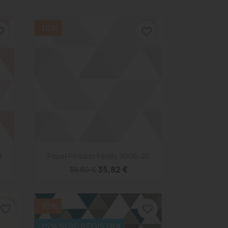
-10%
_border
favorite_border
Vista rápida

0
Papel Pintado Family 9006-20
35,82 €
39,80 €
-10%
favorite_border
favorite_border
-15% SI SE REGISTRA