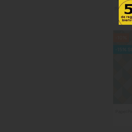
Papel Pi
-10%
-15% S
Papel P