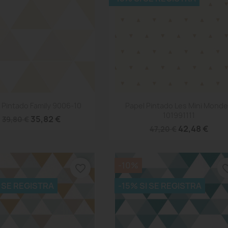
Vista rápida
Vista rápida


 Pintado Family 9006-10
Papel Pintado Les Mini Mond
101991111
35,82 €
39,80 €
42,48 €
47,20 €
-10%
favorite_border
favorit
I SE REGISTRA
-15% SI SE REGISTRA