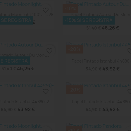
-10%
favorite_border
Vista rápida
Vista rápida


ntado Moonlight 100129028
Papel Pintado Autour Du Mon
I SE REGISTRA
-15% SI SE REGISTRA
103577307
45,50 €
50,55 €
46,26 €
51,40 €
-20%
favorite_border
favorite
Vista rápida

Pintado Autour Du Monde
Vista rápida

 SE REGISTRA
103572010
Papel Pintado Istanbul 44880
46,26 €
43,92 €
51,40 €
54,90 €
-20%
favorite_border
favorite
Vista rápida
Vista rápida


Pintado Istanbul 44880-2
Papel Pintado Istanbul 44880
43,92 €
43,92 €
54,90 €
54,90 €
-10%