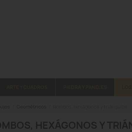
ARTE Y CUADROS
PIEDRA Y PANELES
LOS
bujos
Geométricos
Rombos, hexágonos y triángulos
MBOS, HEXÁGONOS Y TRI