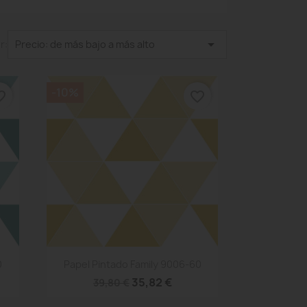

r:
Precio: de más bajo a más alto
-10%
_border
favorite_border
Vista rápida

0
Papel Pintado Family 9006-60
35,82 €
39,80 €