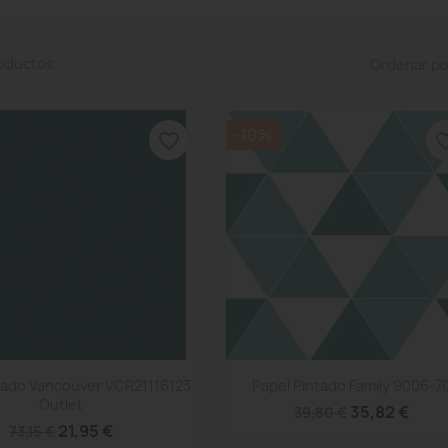
oductos.
Ordenar po
-10%
favorite_border
favorite
Vista rápida
Vista rápida


tado Vancouver VCR21116123
Papel Pintado Family 9006-7
Outlet
35,82 €
39,80 €
21,95 €
73,15 €