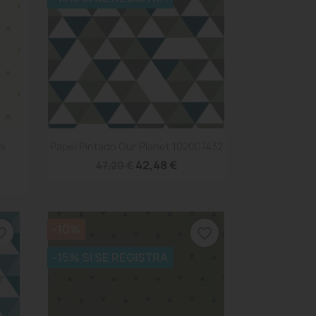
Vista rápida

es
Papel Pintado Our Planet 102007432
42,48 €
47,20 €
-10%
e_border
favorite_border
-15% SI SE REGISTRA