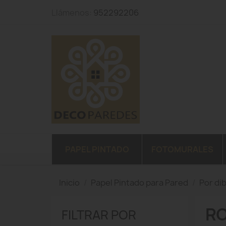
Llámenos:
952292206
PAPEL PINTADO
FOTOMURALES
Inicio
Papel Pintado para Pared
Por di
RO
FILTRAR POR