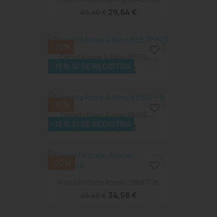
29,64 €
49,40 €
-10%
favorite_border
Cenefa Rose & Nino 85579228
-15% SI SE REGISTRA
34,79 €
38,65 €
-10%
favorite_border
Cenefa Rose & Nino 85514118
-15% SI SE REGISTRA
34,79 €
38,65 €
-30%
favorite_border
Papel Pintado Atelier 25897126
34,58 €
49,40 €