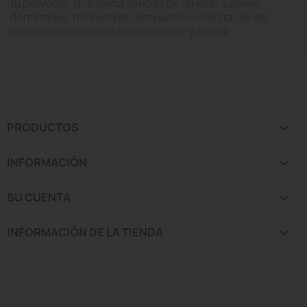
tu proyecto. Una forma sencilla de renovar salones,
dormitorios, recibidores, despachos o habitaciones
infantiles con una estética elegante y actual.
PRODUCTOS

INFORMACIÓN

SU CUENTA

INFORMACIÓN DE LA TIENDA
keyboard_arrow_down