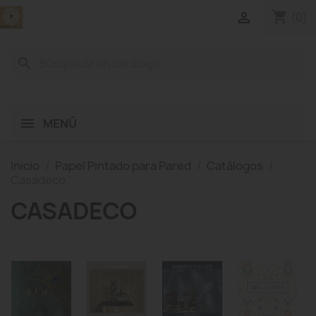
shopping_cart

(0)
search
MENÚ
Inicio
Papel Pintado para Pared
Catálogos
Casadeco
CASADECO