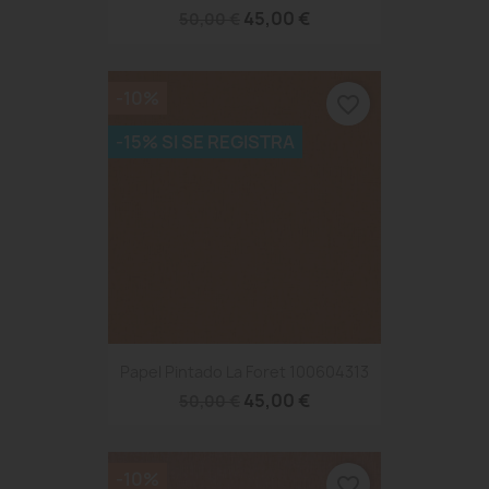
45,00 €
50,00 €
-10%
favorite_border
-15% SI SE REGISTRA
Papel Pintado La Foret 100604313
45,00 €
50,00 €
-10%
favorite_border