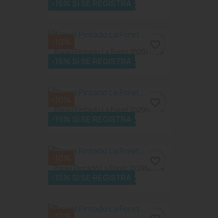
-15% SI SE REGISTRA
51,08 €
56,75 €
-10%
favorite_border
Papel Pintado La Foret 102977728
-15% SI SE REGISTRA
51,08 €
56,75 €
-10%
favorite_border
Papel Pintado La Foret 102957773
-15% SI SE REGISTRA
51,08 €
56,75 €
-10%
favorite_border
Papel Pintado La Foret 102956614
-15% SI SE REGISTRA
51,08 €
56,75 €
-10%