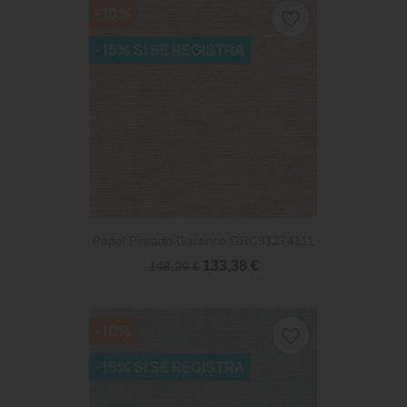
-10%
favorite_border
-15% SI SE REGISTRA
Papel Pintado Garance GRC91274111
133,38 €
148,20 €
-10%
favorite_border
-15% SI SE REGISTRA