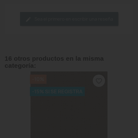
Sea el primero en escribir una reseña
16 otros productos en la misma
categoría:
-10%
favorite_border
-15% SI SE REGISTRA