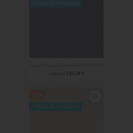
-15% SI SE REGISTRA
Papel Pintado Garance GRC91246320
133,38 €
148,20 €
-10%
favorite_border
-15% SI SE REGISTRA