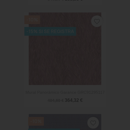
-10%
favorite_border
-15% SI SE REGISTRA
Mural Panorámico Garance GRC91295117
364,32 €
404,80 €
-10%
favorite_border