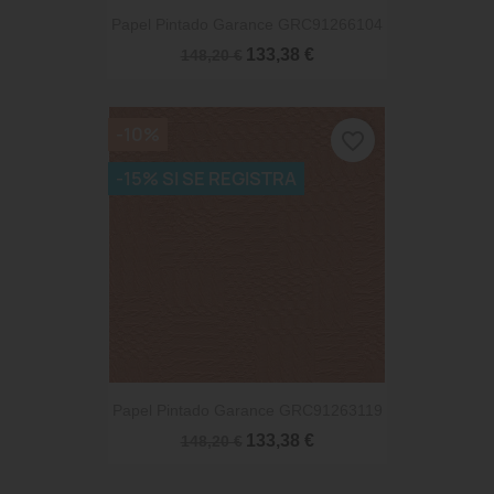
Papel Pintado Garance GRC91266104
133,38 €
148,20 €
-10%
favorite_border
-15% SI SE REGISTRA
Papel Pintado Garance GRC91263119
133,38 €
148,20 €