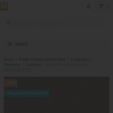
shopping_cart

(0)
search
MENÚ
Inicio
Papel Pintado para Pared
Catálogos
Texdecor
Garance
Papel Pintado Garance
GRC91271528
-10%
-15% SI SE REGISTRA