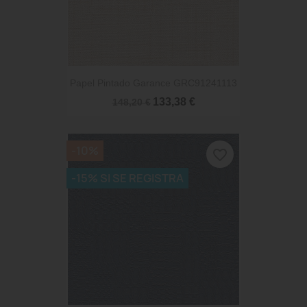
Papel Pintado Garance GRC91241113
133,38 €
148,20 €
-10%
favorite_border
-15% SI SE REGISTRA