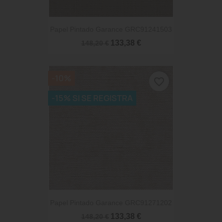
Papel Pintado Garance GRC91241503
133,38 €
148,20 €
-10%
favorite_border
-15% SI SE REGISTRA
Papel Pintado Garance GRC91271202
133,38 €
148,20 €