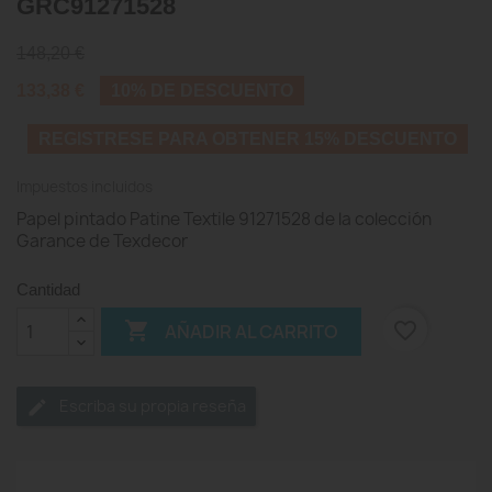
GRC91271528
148,20 €
133,38 €
10% DE DESCUENTO
REGISTRESE PARA OBTENER 15% DESCUENTO
Impuestos incluidos
Papel pintado Patine Textile 91271528 de la colección
Garance de Texdecor
Cantidad

favorite_border
AÑADIR AL CARRITO
Escriba su propia reseña