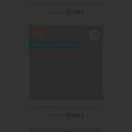
Papel Pintado Garance GRC91269122
133,38 €
148,20 €
-10%
favorite_border
-15% SI SE REGISTRA
Papel Pintado Garance GRC91241223
133,38 €
148,20 €