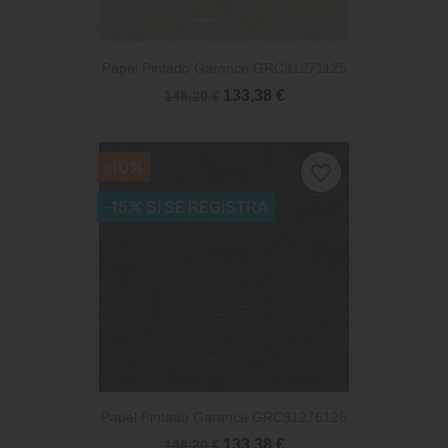
Papel Pintado Garance GRC91271125
133,38 €
148,20 €
-10%
favorite_border
-15% SI SE REGISTRA
Papel Pintado Garance GRC91276126
133,38 €
148,20 €