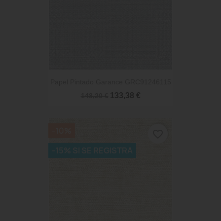
Papel Pintado Garance GRC91246115
133,38 €
148,20 €
-10%
favorite_border
-15% SI SE REGISTRA