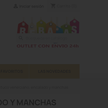
shopping_cart

Carrito
(0)
Iniciar sesión
search
 FAVORITOS
LAS NOVEDADES
tuco veneciano, encalado y manchas
DO Y MANCHAS