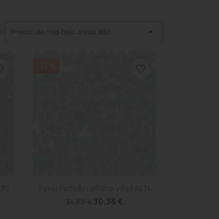

r:
Precio: de más bajo a más alto
-13%
_border
favorite_border
Vista rápida

632
Papel Pintado La Dolce Vita II 6631
30,36 €
34,90 €