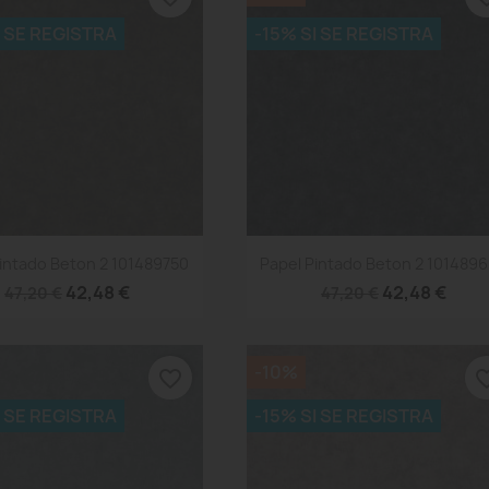
I SE REGISTRA
-15% SI SE REGISTRA
Vista rápida
Vista rápida


Pintado Beton 2 101489750
Papel Pintado Beton 2 101489
42,48 €
42,48 €
47,20 €
47,20 €
-10%
favorite_border
favorite
I SE REGISTRA
-15% SI SE REGISTRA