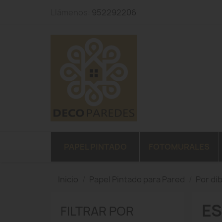
Llámenos:
952292206
PAPEL PINTADO
FOTOMURALES
Inicio
Papel Pintado para Pared
Por di
ES
FILTRAR POR