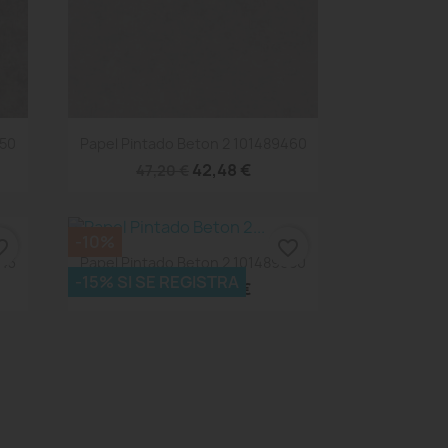
Vista rápida

550
Papel Pintado Beton 2 101489460
42,48 €
47,20 €
-10%
_border
favorite_border
Vista rápida

243
Papel Pintado Beton 2 101489050
-15% SI SE REGISTRA
42,48 €
47,20 €