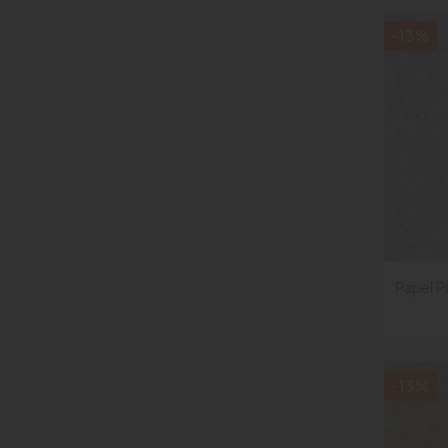
-13%
Papel Pi
-13%