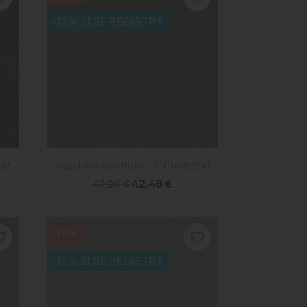
-15% SI SE REGISTRA
Vista rápida

693
Papel Pintado Beton 2 101489600
42,48 €
47,20 €
-10%
_border
favorite_border
-15% SI SE REGISTRA