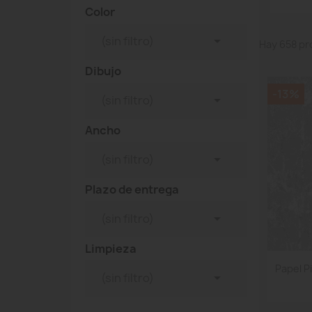
Color

(sin filtro)
Hay 658 pr
Dibujo
-13%

(sin filtro)
Ancho

(sin filtro)
Plazo de entrega

(sin filtro)
Limpieza
Papel Pi

(sin filtro)