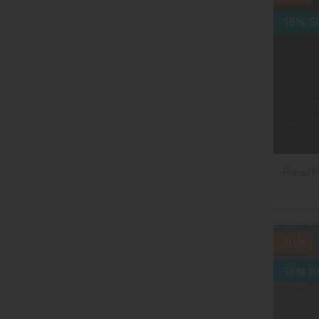
-15% S
Papel 
-10%
-15% S