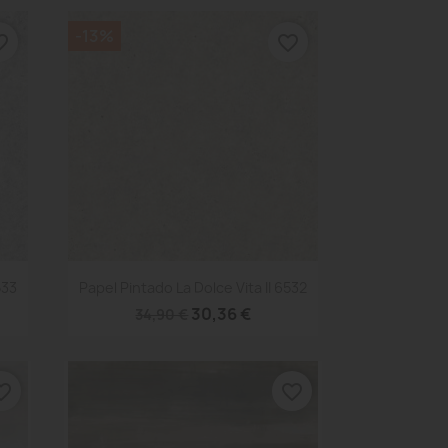
-13%
_border
favorite_border
Vista rápida

533
Papel Pintado La Dolce Vita II 6532
30,36 €
34,90 €
te_border
favorite_border