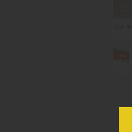
Papel Pi
-13%
Pape