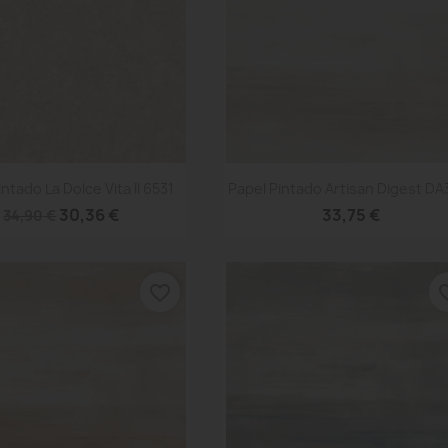
Vista rápida
Vista rápida


intado La Dolce Vita II 6531
Papel Pintado Artisan Digest DA
30,36 €
33,75 €
34,90 €
favorite_border
favori