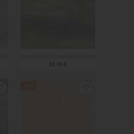
Vista rápida

3591
Papel Pintado Artisan Digest DA3590
33,75 €
-18%
te_border
favorite_border