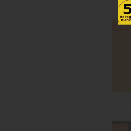
-20%
Pap
-10%