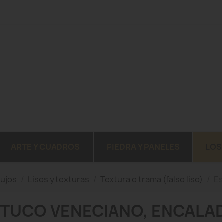
ARTE Y CUADROS
PIEDRA Y PANELES
LOS
bujos
Lisos y texturas
Textura o trama (falso liso)
Es
TUCO VENECIANO, ENCALA