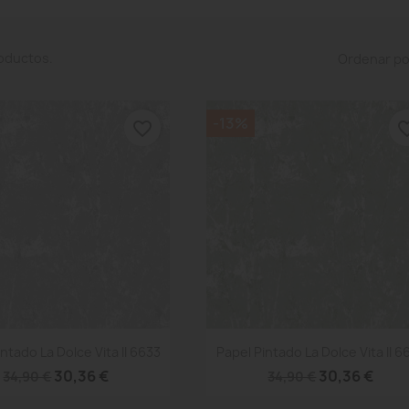
oductos.
Ordenar po
-13%
favorite_border
favorite
Vista rápida
Vista rápida


ntado La Dolce Vita II 6633
Papel Pintado La Dolce Vita II 6
30,36 €
30,36 €
34,90 €
34,90 €