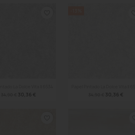
-13%
favorite_border
favorite
Vista rápida
Vista rápida


ntado La Dolce Vita II 6534
Papel Pintado La Dolce Vita II 6
30,36 €
30,36 €
34,90 €
34,90 €
favorite_border
favori