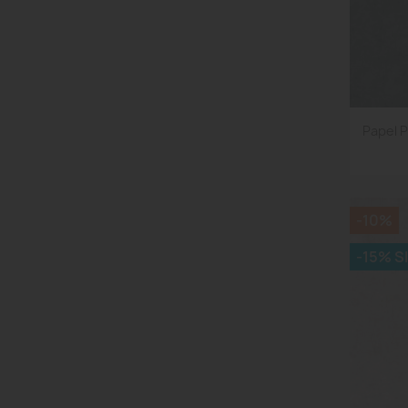
Papel 
-10%
-15% S