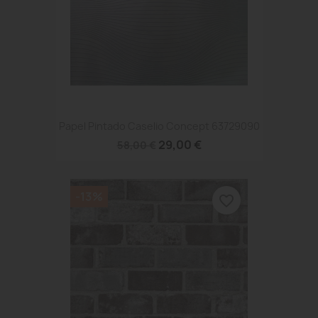
Papel Pintado Caselio Concept 63729090
29,00 €
58,00 €
-13%
favorite_border