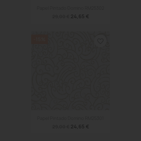
Papel Pintado Domino RM25302
24,65 €
29,00 €
-15%
favorite_border
Papel Pintado Domino RM25301
24,65 €
29,00 €