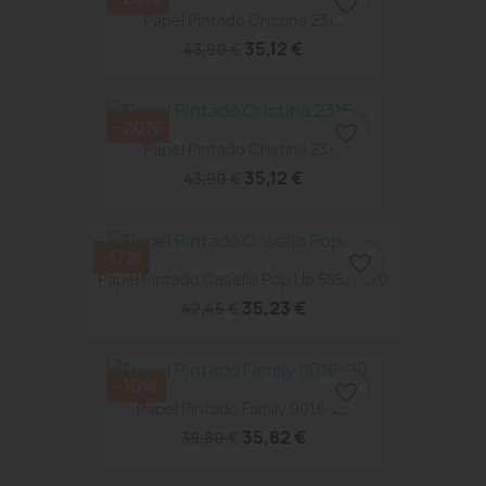
favorite_border
Papel Pintado Cristina 2318
35,12 €
43,90 €
-20%
favorite_border
Papel Pintado Cristina 2315
35,12 €
43,90 €
-17%
favorite_border
Papel Pintado Caselio Pop Up 58576070
35,23 €
42,45 €
-10%
favorite_border
Papel Pintado Family 9016-20
35,82 €
39,80 €