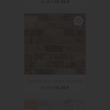
30,36 €
34,90 €
-13%
favorite_border
Papel Pintado La Dolce Vita II 6657
30,36 €
34,90 €
-13%
favorite_border