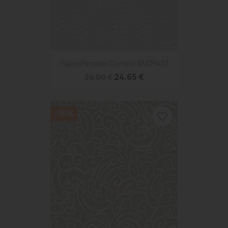
Papel Pintado Domino RM25401
24,65 €
29,00 €
-15%
favorite_border