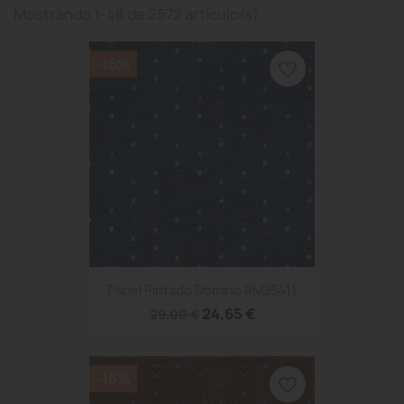
Mostrando 1-48 de 2572 artículo(s)
-15%
favorite_border
Papel Pintado Domino RM25411
24,65 €
29,00 €
-15%
favorite_border