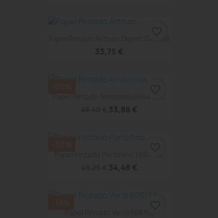
favorite_border
Papel Pintado Artisan Digest DA3588
33,75 €
-30%
favorite_border
Papel Pintado Amazonia 66441001
33,88 €
48,40 €
-30%
favorite_border
Papel Pintado Portofino 19351122
34,48 €
49,25 €
-13%
favorite_border
Papel Pintado Verdi 506158