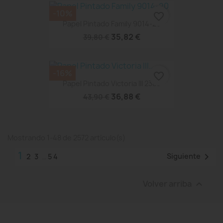
-10%
favorite_border
Papel Pintado Family 9014-20
35,82 €
39,80 €
-16%
favorite_border
Papel Pintado Victoria III 2388
36,88 €
43,90 €
Mostrando 1-48 de 2572 artículo(s)
1

Siguiente
2
3
…
54
Volver arriba
