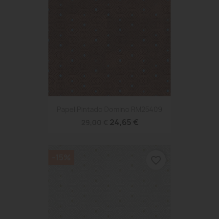
Papel Pintado Domino RM25409
24,65 €
29,00 €
-15%
favorite_border