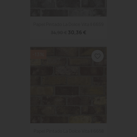
Papel Pintado La Dolce Vita II 6659
30,36 €
34,90 €
-13%
favorite_border
Papel Pintado La Dolce Vita II 6658