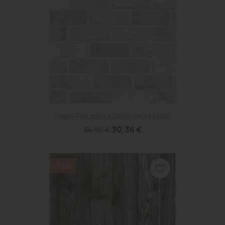
Papel Pintado La Dolce Vita II 6656
30,36 €
34,90 €
-13%
favorite_border