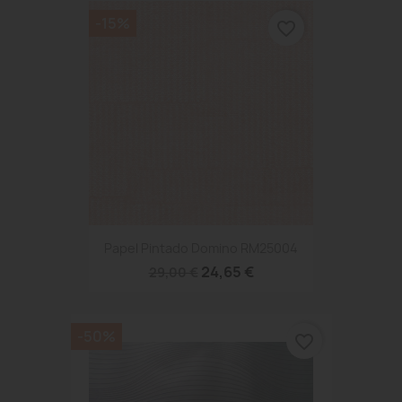
-15%
favorite_border
Papel Pintado Domino RM25004
24,65 €
29,00 €
-50%
favorite_border