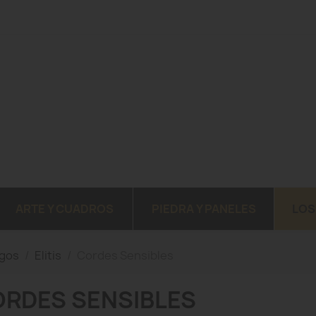
ARTE Y CUADROS
PIEDRA Y PANELES
LOS
ogos
Elitis
Cordes Sensibles
RDES SENSIBLES