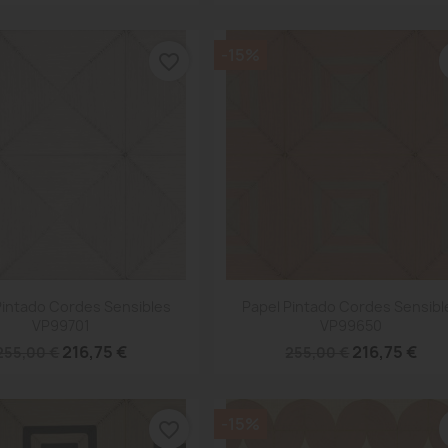
-15%
favorite_border
Vista rápida
Vista rápida


Pintado Cordes Sensibles
Papel Pintado Cordes Sensibl
VP99701
VP99650
216,75 €
216,75 €
255,00 €
255,00 €
-15%
favorite_border