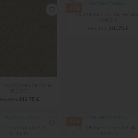
-15%
favorite_border
Vista rápida

Papel Pintado Cordes Sensibl
VP99340
216,75 €
255,00 €
Vista rápida

Pintado Cordes Sensibles
VP99360
216,75 €
255,00 €
-15%
favorite_border
Vista rápida
Vista rápida


Pintado Cordes Sensibles
Papel Pintado Cordes Sensibl
VP99310
VP99301