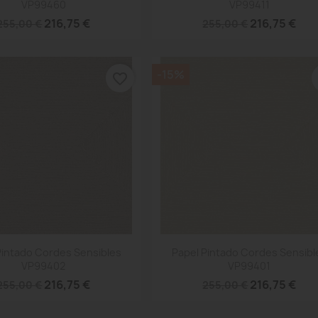
VP99460
VP99411
216,75 €
216,75 €
255,00 €
255,00 €
-15%
favorite_border
Vista rápida
Vista rápida


Pintado Cordes Sensibles
Papel Pintado Cordes Sensibl
VP99402
VP99401
216,75 €
216,75 €
255,00 €
255,00 €