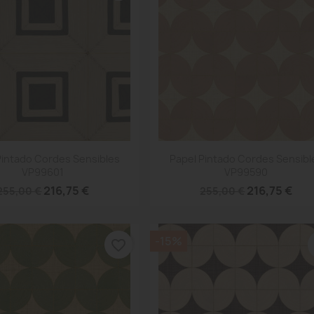
Vista rápida
Vista rápida


Pintado Cordes Sensibles
Papel Pintado Cordes Sensibl
VP99601
VP99590
216,75 €
216,75 €
255,00 €
255,00 €
-15%
favorite_border