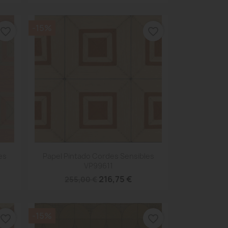
-15%
favorite_border
favorite_border
Vista rápida

es
Papel Pintado Cordes Sensibles
VP99611
216,75 €
255,00 €
-15%
favorite_border
favorite_border