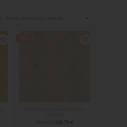

r:
Precio: de más bajo a más alto
-15%
favorite_border
favorite_border
Vista rápida

es
Papel Pintado Cordes Sensibles
VP99710
216,75 €
255,00 €