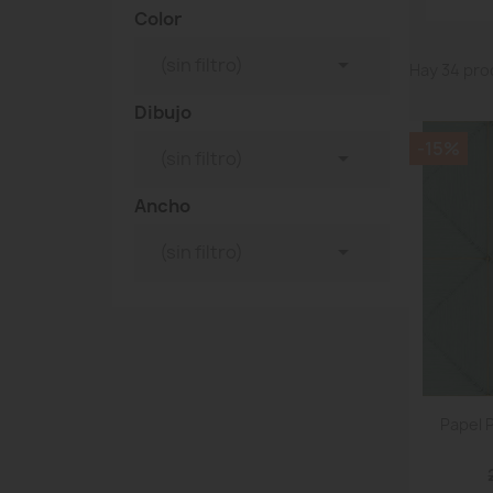
Color

(sin filtro)
Hay 34 pro
Dibujo
-15%

(sin filtro)
Ancho

(sin filtro)
Papel 