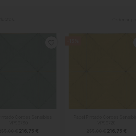
ductos.
Ordenar po
-15%
favorite_border
Vista rápida
Vista rápida


Pintado Cordes Sensibles
Papel Pintado Cordes Sensibl
VP99760
VP99720
216,75 €
216,75 €
255,00 €
255,00 €