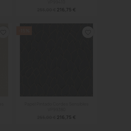
VP99410
216,75 €
255,00 €
-15%
favorite_border
favorite_border
Vista rápida

es
Papel Pintado Cordes Sensibles
VP99380
216,75 €
255,00 €