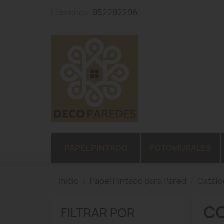
Llámenos:
952292206
PAPEL PINTADO
FOTOMURALES
Inicio
Papel Pintado para Pared
Catál
CO
FILTRAR POR