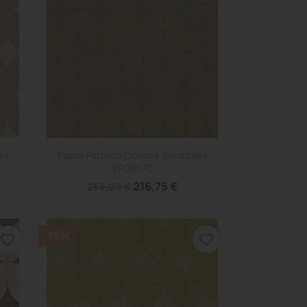
Vista rápida

es
Papel Pintado Cordes Sensibles
VP99570
216,75 €
255,00 €
-15%
favorite_border
favorite_border