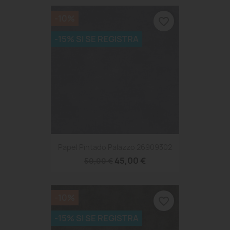
-10%
favorite_border
-15% SI SE REGISTRA
Papel Pintado Palazzo 26909302
45,00 €
50,00 €
-10%
favorite_border
-15% SI SE REGISTRA