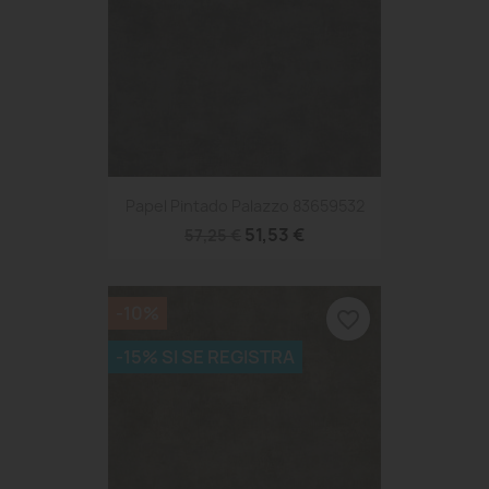
Papel Pintado Palazzo 83659532
51,53 €
57,25 €
-10%
favorite_border
-15% SI SE REGISTRA