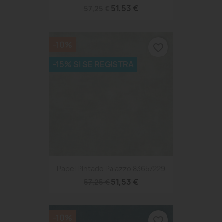
51,53 €
57,25 €
-10%
favorite_border
-15% SI SE REGISTRA
Papel Pintado Palazzo 83657229
51,53 €
57,25 €
-10%
favorite_border