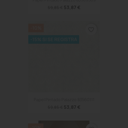
53,87 €
59,85 €
-10%
favorite_border
-15% SI SE REGISTRA
Papel Pintado Palazzo 83560111
53,87 €
59,85 €
-10%