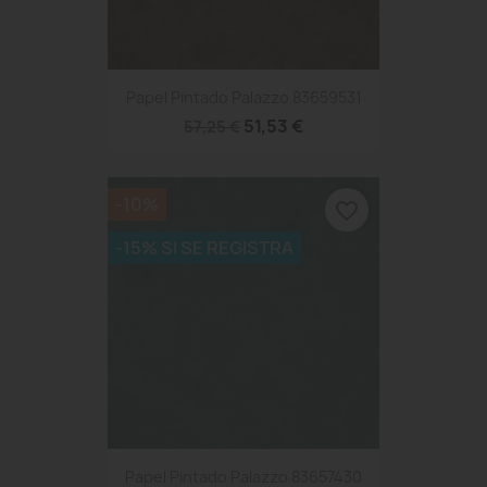
Papel Pintado Palazzo 83659531
51,53 €
57,25 €
-10%
favorite_border
-15% SI SE REGISTRA
Papel Pintado Palazzo 83657430