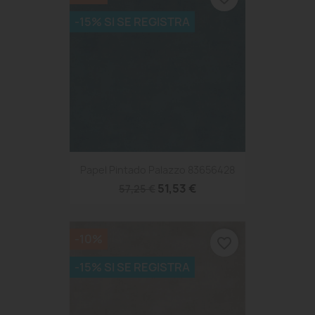
-15% SI SE REGISTRA
Papel Pintado Palazzo 83656428
51,53 €
57,25 €
-10%
favorite_border
-15% SI SE REGISTRA