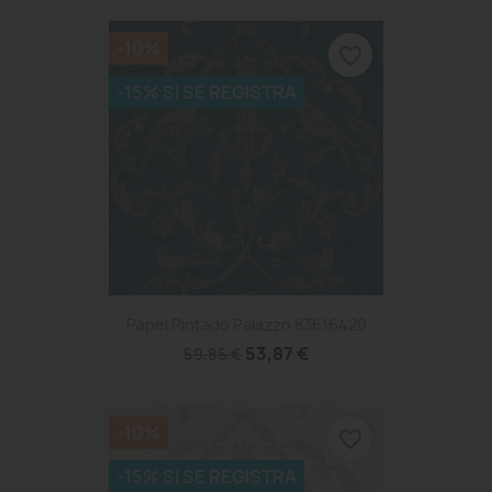
-10%
favorite_border
-15% SI SE REGISTRA
Papel Pintado Palazzo 83616420
53,87 €
59,85 €
-10%
favorite_border
-15% SI SE REGISTRA