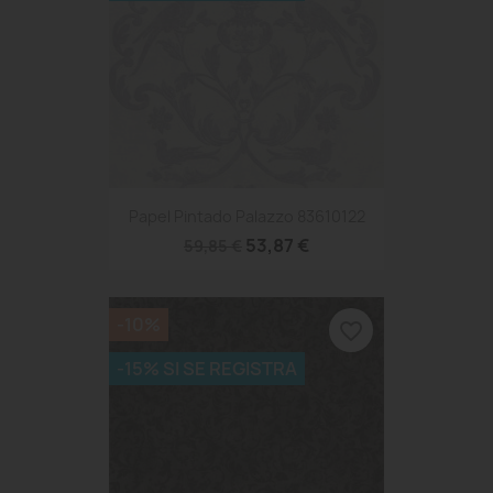
Papel Pintado Palazzo 83610122
53,87 €
59,85 €
-10%
favorite_border
-15% SI SE REGISTRA