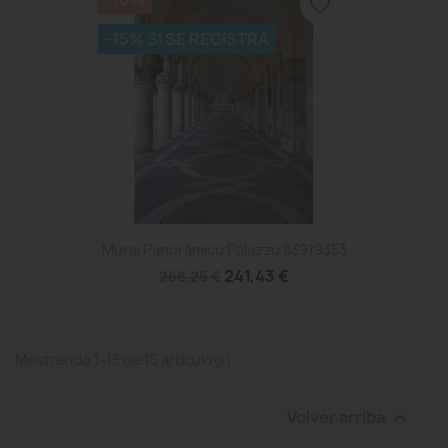
favorite_border
-15% SI SE REGISTRA
Mural Panorámico Palazzo 83919353
241,43 €
268,25 €
Mostrando 1-15 de 15 artículo(s)
Volver arriba
