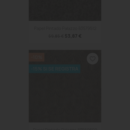
Papel Pintado Palazzo 83579512
53,87 €
59,85 €
-10%
favorite_border
-15% SI SE REGISTRA
Papel Pintado Palazzo 83569509