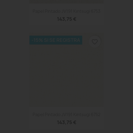
Papel Pintado JV191 Kintsugi 6753
143,75 €
-15% SI SE REGISTRA
favorite_border
Papel Pintado JV191 Kintsugi 6752
143,75 €