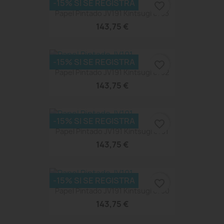
-15% SI SE REGISTRA
favorite_border
Papel Pintado JV191 Kintsugi 6733
143,75 €
-15% SI SE REGISTRA
favorite_border
Papel Pintado JV191 Kintsugi 6732
143,75 €
-15% SI SE REGISTRA
favorite_border
Papel Pintado JV191 Kintsugi 6731
143,75 €
-15% SI SE REGISTRA
favorite_border
Papel Pintado JV191 Kintsugi 6730
143,75 €