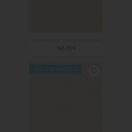
Papel Pintado JV191 Kintsugi 6754
143,75 €
-15% SI SE REGISTRA
favorite_border