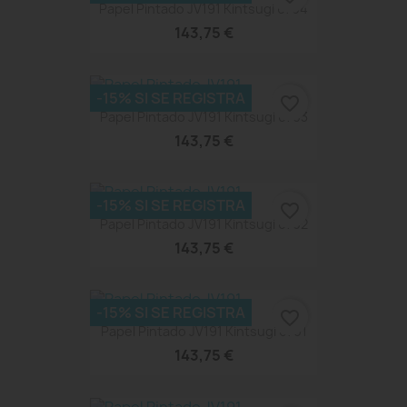
Papel Pintado JV191 Kintsugi 6704
143,75 €
-15% SI SE REGISTRA
favorite_border
Papel Pintado JV191 Kintsugi 6703
143,75 €
-15% SI SE REGISTRA
favorite_border
Papel Pintado JV191 Kintsugi 6702
143,75 €
-15% SI SE REGISTRA
favorite_border
Papel Pintado JV191 Kintsugi 6701
143,75 €