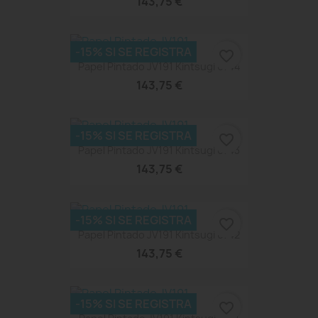
143,75 €
-15% SI SE REGISTRA
favorite_border
Papel Pintado JV191 Kintsugi 6744
143,75 €
-15% SI SE REGISTRA
favorite_border
Papel Pintado JV191 Kintsugi 6743
143,75 €
-15% SI SE REGISTRA
favorite_border
Papel Pintado JV191 Kintsugi 6742
143,75 €
-15% SI SE REGISTRA
favorite_border