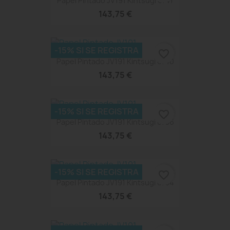
Papel Pintado JV191 Kintsugi 6741
143,75 €
-15% SI SE REGISTRA
favorite_border
Papel Pintado JV191 Kintsugi 6740
143,75 €
-15% SI SE REGISTRA
favorite_border
Papel Pintado JV191 Kintsugi 6736
143,75 €
-15% SI SE REGISTRA
favorite_border
Papel Pintado JV191 Kintsugi 6734
143,75 €