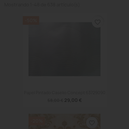
Mostrando 1-48 de 638 artículo(s)
-50%
favorite_border
Papel Pintado Caselio Concept 63729090
29,00 €
58,00 €
-20%
favorite_border