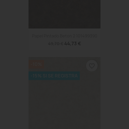
Papel Pintado Beton 2 101499390
44,73 €
49,70 €
-10%
favorite_border
-15% SI SE REGISTRA