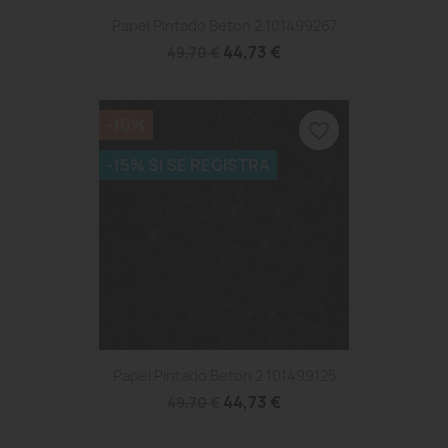
Papel Pintado Beton 2 101499267
44,73 €
49,70 €
-10%
favorite_border
-15% SI SE REGISTRA
Papel Pintado Beton 2 101499125
44,73 €
49,70 €