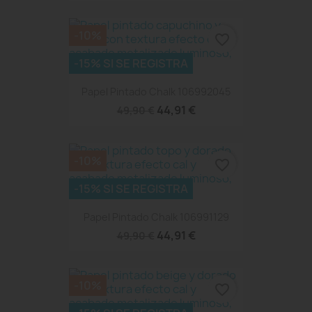
-10%
favorite_border
-15% SI SE REGISTRA
Papel Pintado Chalk 106992045
44,91 €
49,90 €
-10%
favorite_border
-15% SI SE REGISTRA
Papel Pintado Chalk 106991129
44,91 €
49,90 €
-10%
favorite_border