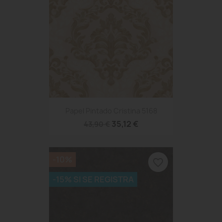
Papel Pintado Cristina 5168
35,12 €
43,90 €
-10%
favorite_border
-15% SI SE REGISTRA