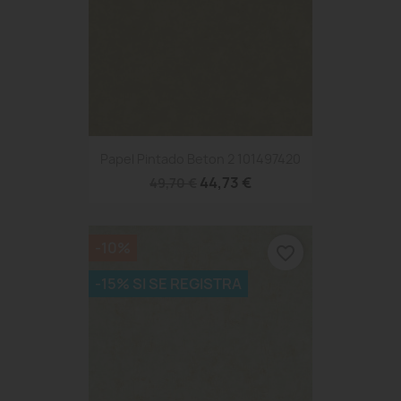
Papel Pintado Beton 2 101497420
44,73 €
49,70 €
-10%
favorite_border
-15% SI SE REGISTRA