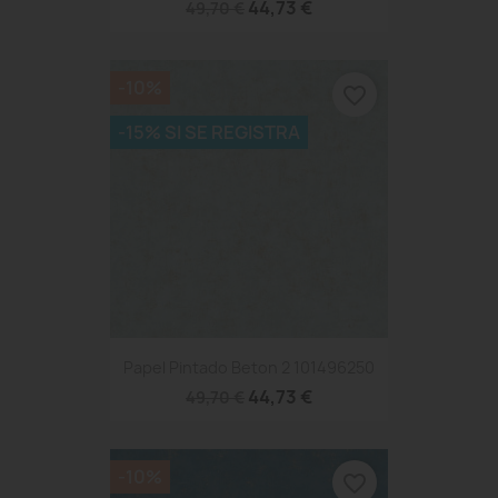
44,73 €
49,70 €
-10%
favorite_border
-15% SI SE REGISTRA
Papel Pintado Beton 2 101496250
44,73 €
49,70 €
-10%
favorite_border