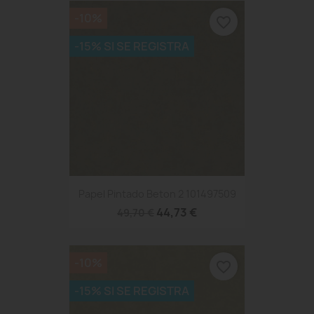
-10%
favorite_border
-15% SI SE REGISTRA
Papel Pintado Beton 2 101497509
44,73 €
49,70 €
-10%
favorite_border
-15% SI SE REGISTRA