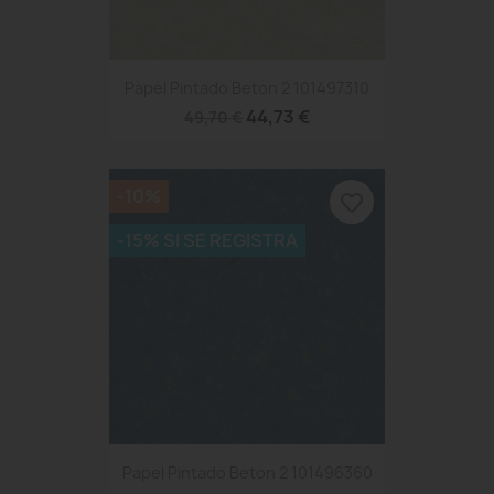
Papel Pintado Beton 2 101497310
44,73 €
49,70 €
-10%
favorite_border
-15% SI SE REGISTRA
Papel Pintado Beton 2 101496360