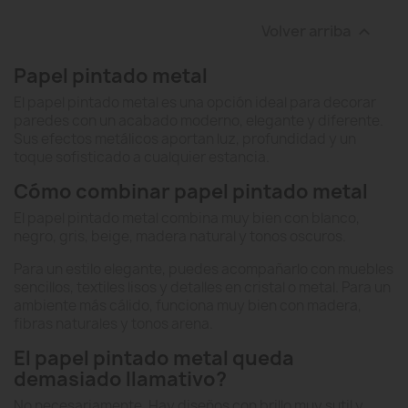
Volver arriba

Papel pintado metal
El papel pintado metal es una opción ideal para decorar
paredes con un acabado moderno, elegante y diferente.
Sus efectos metálicos aportan luz, profundidad y un
toque sofisticado a cualquier estancia.
Cómo combinar papel pintado metal
El papel pintado metal combina muy bien con blanco,
negro, gris, beige, madera natural y tonos oscuros.
Para un estilo elegante, puedes acompañarlo con muebles
sencillos, textiles lisos y detalles en cristal o metal. Para un
ambiente más cálido, funciona muy bien con madera,
fibras naturales y tonos arena.
El papel pintado metal queda
demasiado llamativo?
No necesariamente. Hay diseños con brillo muy sutil y