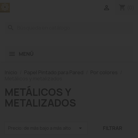
shopping_cart

(0)
search
MENÚ
Inicio
Papel Pintado para Pared
Por colores
Metálicos y metalizados
METÁLICOS Y
METALIZADOS

FILTRAR
Precio: de más bajo a más alto