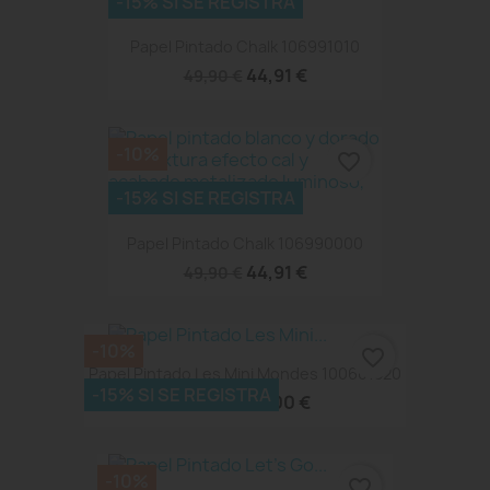
-15% SI SE REGISTRA
Papel Pintado Chalk 106991010
44,91 €
49,90 €
-10%
favorite_border
-15% SI SE REGISTRA
Papel Pintado Chalk 106990000
44,91 €
49,90 €
-10%
favorite_border
Papel Pintado Les Mini Mondes 100601520
-15% SI SE REGISTRA
45,00 €
50,00 €
-10%
favorite_border