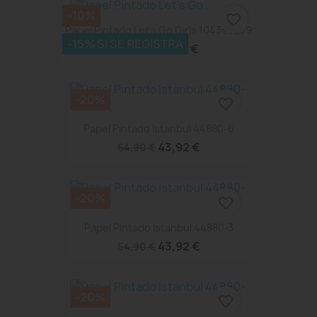
-10%
favorite_border
Papel Pintado Let's Go Girls 104390239
-15% SI SE REGISTRA
46,26 €
51,40 €
-20%
favorite_border
Papel Pintado Istanbul 44880-6
43,92 €
54,90 €
-20%
favorite_border
Papel Pintado Istanbul 44880-3
43,92 €
54,90 €
-20%
favorite_border