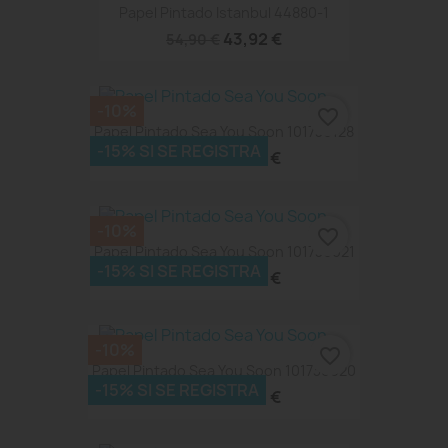
Papel Pintado Istanbul 44880-1
43,92 €
54,90 €
-10%
favorite_border
Papel Pintado Sea You Soon 101736128
-15% SI SE REGISTRA
47,43 €
52,70 €
-10%
favorite_border
Papel Pintado Sea You Soon 101736021
-15% SI SE REGISTRA
47,43 €
52,70 €
-10%
favorite_border
Papel Pintado Sea You Soon 101730020
-15% SI SE REGISTRA
47,43 €
52,70 €