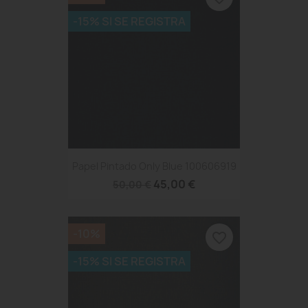
-15% SI SE REGISTRA
Papel Pintado Only Blue 100606919
45,00 €
50,00 €
-10%
favorite_border
-15% SI SE REGISTRA