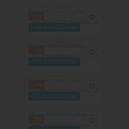
-10%
favorite_border
Papel Pintado Only Blue 102686123
-15% SI SE REGISTRA
51,08 €
56,75 €
-10%
favorite_border
Papel Pintado Only Blue 102676100
-15% SI SE REGISTRA
51,08 €
56,75 €
-10%
favorite_border
Papel Pintado Only Blue 102666225
-15% SI SE REGISTRA
51,08 €
56,75 €
-10%
favorite_border
Papel Pintado Only Blue 102666120