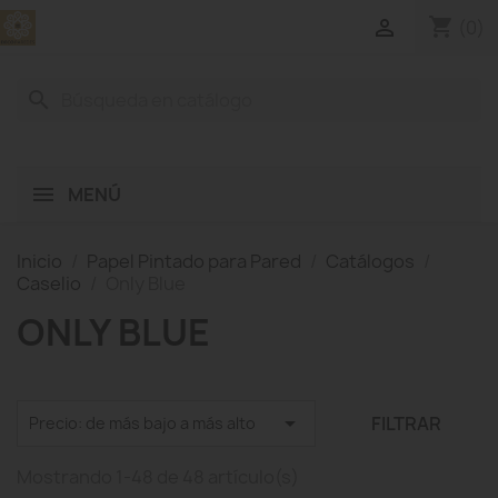
shopping_cart

(0)
search
MENÚ
Inicio
Papel Pintado para Pared
Catálogos
Caselio
Only Blue
ONLY BLUE

FILTRAR
Precio: de más bajo a más alto
Mostrando 1-48 de 48 artículo(s)