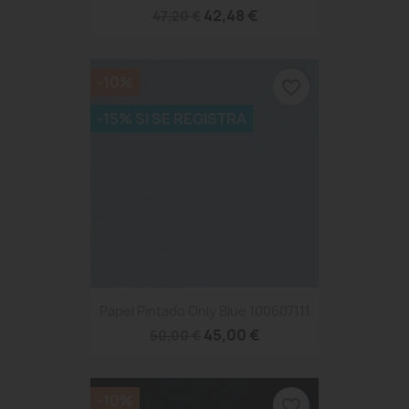
42,48 €
47,20 €
-10%
favorite_border
-15% SI SE REGISTRA
Papel Pintado Only Blue 100607111
45,00 €
50,00 €
-10%
favorite_border