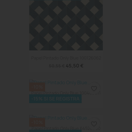
Papel Pintado Only Blue 100126062
45,50 €
50,55 €
-10%
favorite_border
Papel Pintado Only Blue 100400011
-15% SI SE REGISTRA
45,99 €
51,10 €
-10%
favorite_border
Papel Pintado Only Blue 64526060