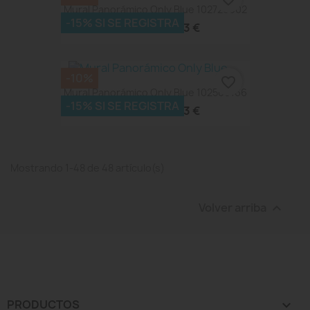
Mural Panorámico Only Blue 102726002
-15% SI SE REGISTRA
241,43 €
268,25 €
-10%
favorite_border
Mural Panorámico Only Blue 102506166
-15% SI SE REGISTRA
241,43 €
268,25 €
Mostrando 1-48 de 48 artículo(s)
Volver arriba

PRODUCTOS
