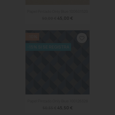
Papel Pintado Only Blue 100601520
45,00 €
50,00 €
-10%
favorite_border
-15% SI SE REGISTRA
Papel Pintado Only Blue 100126328
45,50 €
50,55 €