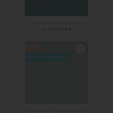
Papel Pintado Only Blue 68526163
42,48 €
47,20 €
-10%
favorite_border
-15% SI SE REGISTRA
Papel Pintado Only Blue 68526066