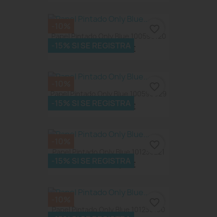
-10%
favorite_border
Papel Pintado Only Blue 100596120
-15% SI SE REGISTRA
51,08 €
56,75 €
-10%
favorite_border
Papel Pintado Only Blue 100596029
-15% SI SE REGISTRA
51,08 €
56,75 €
-10%
favorite_border
Papel Pintado Only Blue 101236221
-15% SI SE REGISTRA
53,15 €
59,05 €
-10%
favorite_border
Papel Pintado Only Blue 101236100