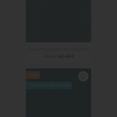
Papel Pintado Only Blue 68526378
42,48 €
47,20 €
-10%
favorite_border
-15% SI SE REGISTRA