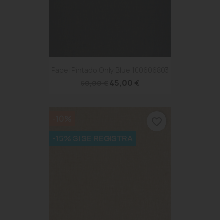
Papel Pintado Only Blue 100606803
45,00 €
50,00 €
-10%
favorite_border
-15% SI SE REGISTRA