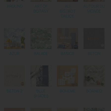
AROUND
ART OF
AU
AUTOUR DU
BOTANY
BISTROT
MONDE
D'ALICE
AZUR
BALADE
BASICS
BETON
BETON 2
BLUE
BOHEME
BORNEO
SHADES