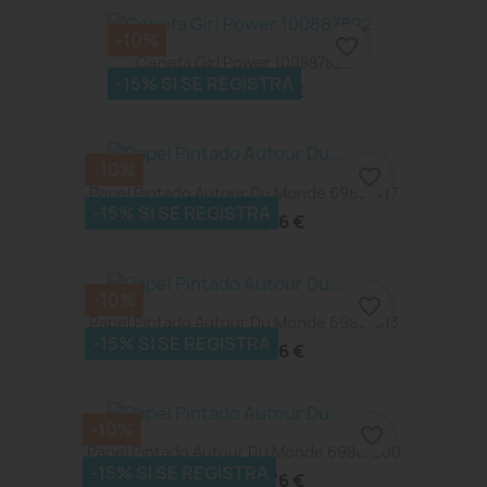
-10%
favorite_border
Cenefa Girl Power 100887822
-15% SI SE REGISTRA
41,67 €
46,30 €
-10%
favorite_border
Papel Pintado Autour Du Monde 69867417
-15% SI SE REGISTRA
41,76 €
46,40 €
-10%
favorite_border
Papel Pintado Autour Du Monde 69867313
-15% SI SE REGISTRA
41,76 €
46,40 €
-10%
favorite_border
Papel Pintado Autour Du Monde 69867200
-15% SI SE REGISTRA
41,76 €
46,40 €