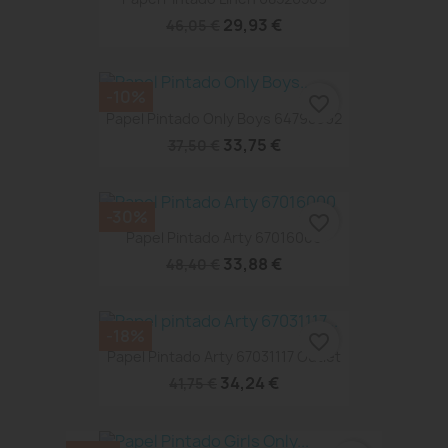
29,93 €
46,05 €
-10%
favorite_border
Papel Pintado Only Boys 64798092
33,75 €
37,50 €
-30%
favorite_border
Papel Pintado Arty 67016000
33,88 €
48,40 €
-18%
favorite_border
Papel Pintado Arty 67031117 Outlet
34,24 €
41,75 €