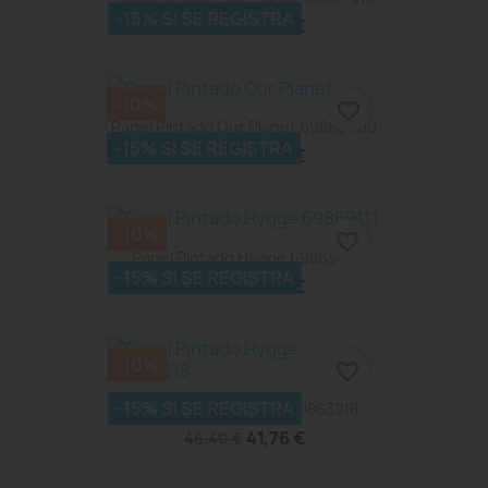
-15% SI SE REGISTRA
41,76 €
46,40 €
-10%
favorite_border
Papel Pintado Our Planet 69866000
-15% SI SE REGISTRA
41,76 €
46,40 €
-10%
favorite_border
Papel Pintado Hygge 69869111
-15% SI SE REGISTRA
41,76 €
46,40 €
-10%
favorite_border
-15% SI SE REGISTRA
Papel Pintado Hygge 69863218
41,76 €
46,40 €