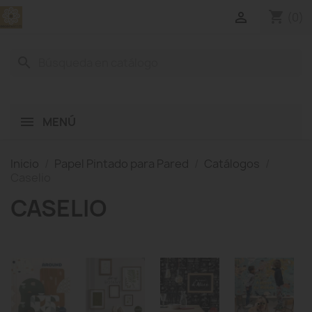
shopping_cart

(0)
search
MENÚ
Inicio
Papel Pintado para Pared
Catálogos
Caselio
CASELIO