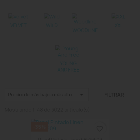
VELVET
WILD
XXL
WOODLINE
YOUNG
AND FREE

FILTRAR
Precio: de más bajo a más alto
Mostrando 1-48 de 3022 artículo(s)
-35%
favorite_border
Papel Pintado Linen 68526509