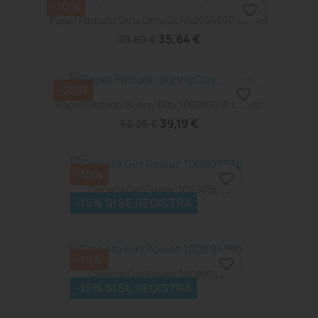
-10%
favorite_border
Papel Pintado Girls Only GLN62024070 Outlet
35,64 €
39,60 €
-25%
favorite_border
Papel Pintado Sunny Day 100261010 Outlet
39,19 €
52,25 €
-10%
favorite_border
Cenefa Girl Power 100905010
-15% SI SE REGISTRA
41,67 €
46,30 €
-10%
favorite_border
Cenefa Girl Power 100895221
-15% SI SE REGISTRA
41,67 €
46,30 €