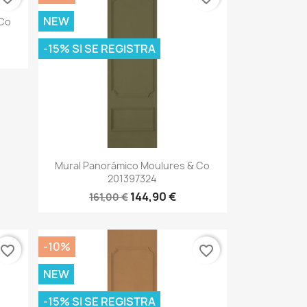
NEW
 Co
-15% SI SE REGISTRA
Vista rápida

Mural Panorámico Moulures & Co
201397324
144,90 €
161,00 €
-10%
favorite_border
favorite_border
NEW
-15% SI SE REGISTRA