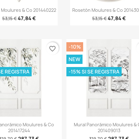
Vista rápida
Vista rápida


 Moulures & Co 201440222
Rosetón Moulures & Co 201430
47,84 €
47,84 €
53,15 €
53,15 €
-10%
favorite_border
NEW
 SE REGISTRA
-15% SI SE REGISTRA
Vista rápida
Vista rápida


Panorámico Moulures & Co
Mural Panorámico Moulures &
201417244
201409013
287,73 €
287,73 €
319,70 €
319,70 €