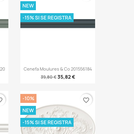
NEW
-15% SI SE REGISTRA
Vista rápida

120
Cenefa Moulures & Co 201556184
35,82 €
39,80 €
-10%
_border
favorite_border
NEW
-15% SI SE REGISTRA