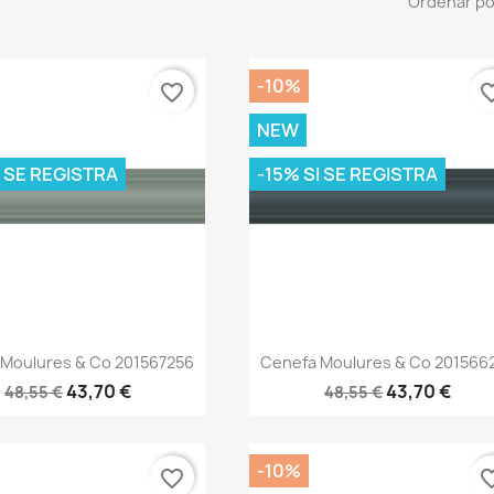
Ordenar po
-10%
favorite_border
favorite
NEW
I SE REGISTRA
-15% SI SE REGISTRA
Vista rápida
Vista rápida


 Moulures & Co 201567256
Cenefa Moulures & Co 201566
43,70 €
43,70 €
48,55 €
48,55 €
-10%
favorite_border
favorite