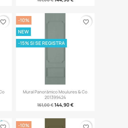
-10%
favorite_border
favorite_border
NEW
-15% SI SE REGISTRA
Vista rápida

 Co
Mural Panorámico Moulures & Co
201399424
144,90 €
161,00 €
-10%
favorite_border
favorite_border