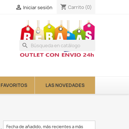
shopping_cart

Carrito
(0)
Iniciar sesión
search
 FAVORITOS
LAS NOVEDADES
Fecha de añadido, más recientes a más