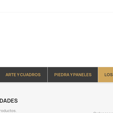
ARTE Y CUADROS
PIEDRA Y PANELES
LOS
DADES
roductos.