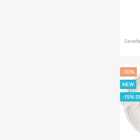
Cenefa
-10%
NEW
-15% S