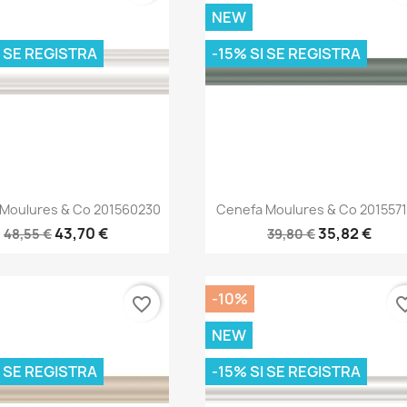
NEW
I SE REGISTRA
-15% SI SE REGISTRA
Vista rápida
Vista rápida


Moulures & Co 201560230
Cenefa Moulures & Co 201557
43,70 €
35,82 €
48,55 €
39,80 €
-10%
favorite_border
favorite
NEW
I SE REGISTRA
-15% SI SE REGISTRA