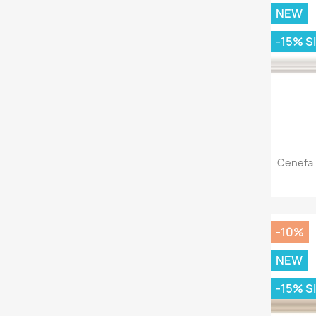
NEW
-15% S
Cenefa 
-10%
NEW
-15% S