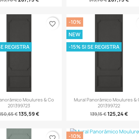
-10%
favorite_border
NEW
 SE REGISTRA
-15% SI SE REGISTRA
Vista rápida
Vista rápida


Panorámico Moulures & Co
Mural Panorámico Moulures &
201399723
201399722
135,59 €
125,24 €
150,65 €
139,15 €
-10%
favorite_border