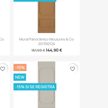
Vista rápida

 Co
Mural Panorámico Moulures & Co
201392124
144,90 €
161,00 €
-10%
favorite_border
favorite_border
NEW
-15% SI SE REGISTRA