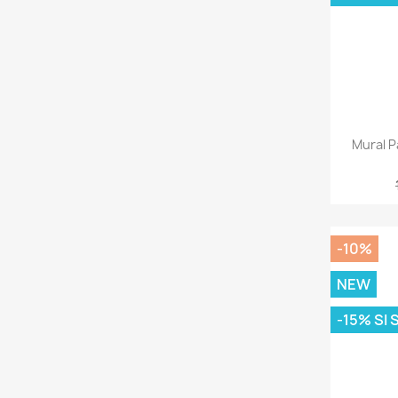
Mural 
-10%
NEW
-15% SI