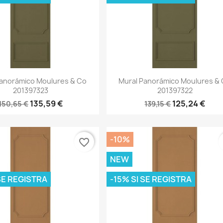
Vista rápida
Vista rápida


Panorámico Moulures & Co
Mural Panorámico Moulures &
201397323
201397322
135,59 €
125,24 €
150,65 €
139,15 €
-10%
favorite_border
NEW
 SE REGISTRA
-15% SI SE REGISTRA