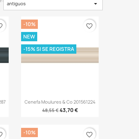
r:

antiguos
-10%
_border
favorite_border
NEW
-15% SI SE REGISTRA
Vista rápida

287
Cenefa Moulures & Co 201561224
43,70 €
48,55 €
-10%
_border
favorite_border