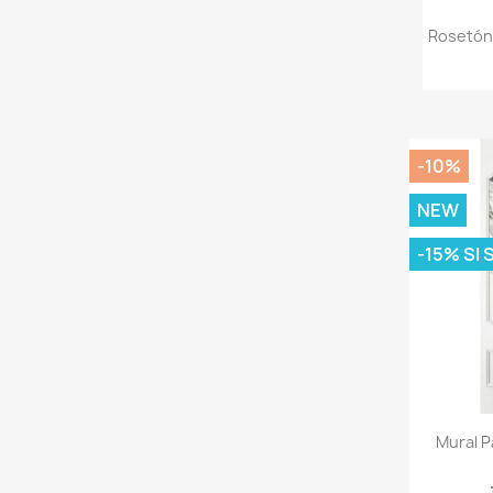
Rosetón
-10%
NEW
-15% SI
Mural 