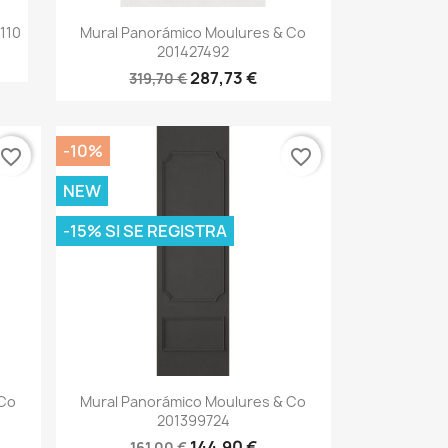
Vista rápida

110
Mural Panorámico Moulures & Co
201427492
287,73 €
319,70 €
-10%
favorite_border
favorite_border
NEW
-15% SI SE REGISTRA
Vista rápida

 Co
Mural Panorámico Moulures & Co
201399724
144,90 €
161,00 €