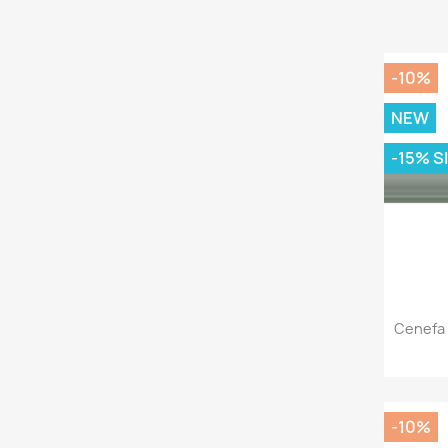
-10%
NEW
-15% S
Cenefa
-10%