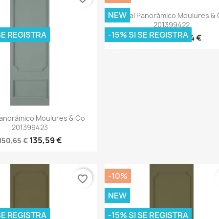
Vista rápida

NEW
Mural Panorámico Moulures &
201399422
 SE REGISTRA
-15% SI SE REGISTRA
125,24 €
139,15 €
Vista rápida

Panorámico Moulures & Co
201399423
135,59 €
150,65 €
-10%
favorite_border
NEW
 SE REGISTRA
-15% SI SE REGISTRA