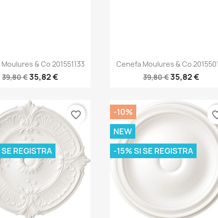
Vista rápida
Vista rápida


 Moulures & Co 201551133
Cenefa Moulures & Co 201550
35,82 €
35,82 €
39,80 €
39,80 €
-10%
favorite_border
favorite
NEW
I SE REGISTRA
-15% SI SE REGISTRA