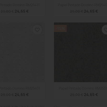
Vista rápida
Vista rápida


 Pintado Domino RM25411
Papel Pintado Domino RM254
24,65 €
24,65 €
29,00 €
29,00 €
-15%
favorite_border
favorite
Vista rápida
Vista rápida


 Pintado Domino RM25401
Papel Pintado Domino RM253
24,65 €
24,65 €
29,00 €
29,00 €