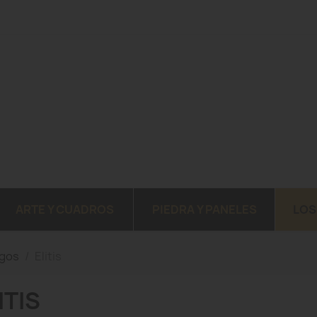
ARTE Y CUADROS
PIEDRA Y PANELES
LOS
ogos
Elitis
ITIS