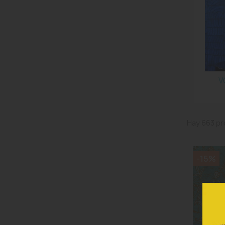
V
Hay 663 pr
-15%