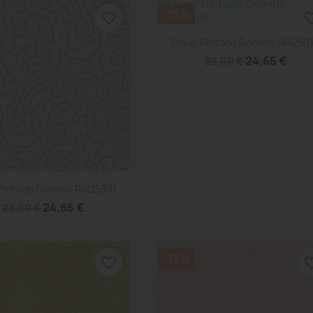
-15%
favorite_border
favorite
Vista rápida

Papel Pintado Domino RM250
24,65 €
29,00 €
Vista rápida

 Pintado Domino RM25301
24,65 €
29,00 €
-15%
favorite_border
favorite