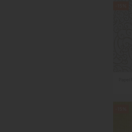
-15%
Papel
-15%