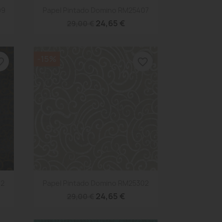
Vista rápida

09
Papel Pintado Domino RM25407
24,65 €
29,00 €
-15%
_border
favorite_border
Vista rápida

12
Papel Pintado Domino RM25302
24,65 €
29,00 €