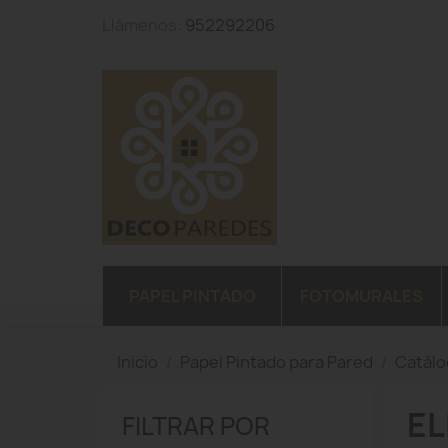
Llámenos:
952292206
PAPEL PINTADO
FOTOMURALES
Inicio
Papel Pintado para Pared
Catál
EL
FILTRAR POR