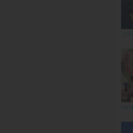
LES 
MATI