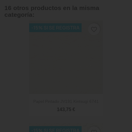
16 otros productos en la misma
categoría:
-15% SI SE REGISTRA
favorite_border
Papel Pintado JV191 Kintsugi 6741
143,75 €
-15% SI SE REGISTRA