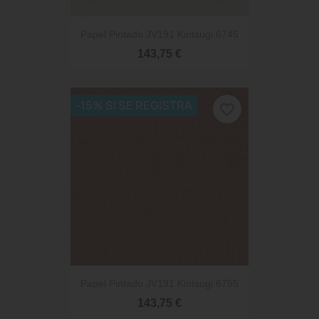
Papel Pintado JV191 Kintsugi 6745
143,75 €
-15% SI SE REGISTRA
favorite_border
Papel Pintado JV191 Kintsugi 6755
143,75 €