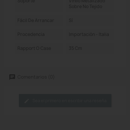
Soporte
Vinilo Metalizado
Sobre No Tejido
Fácil De Arrancar
Sí
Procedencia
Importación - Italia
Rapport O Case
35 Cm
Comentarios (0)
Sea el primero en escribir una reseña