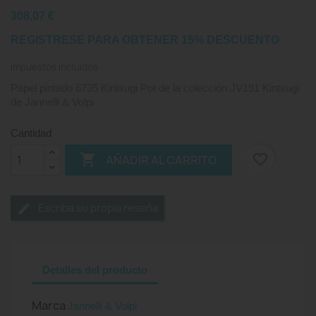
308,07 €
REGISTRESE PARA OBTENER 15% DESCUENTO
Impuestos incluidos
Papel pintado 6735 Kintsugi Pot de la colección JV191 Kintsugi
de Jannelli & Volpi
Cantidad

favorite_border
AÑADIR AL CARRITO
Escriba su propia reseña
Detalles del producto
Marca
Jannelli & Volpi