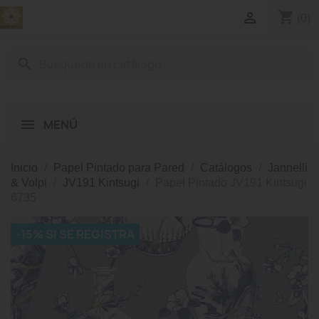
shopping_cart

(0)
search
MENÚ
Inicio
Papel Pintado para Pared
Catálogos
Jannelli
& Volpi
JV191 Kintsugi
Papel Pintado JV191 Kintsugi
6735
-15% SI SE REGISTRA