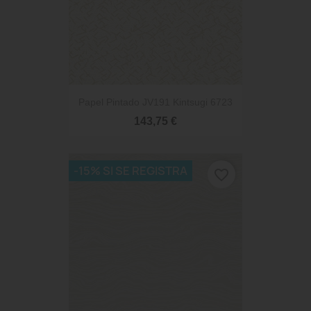
Papel Pintado JV191 Kintsugi 6723
143,75 €
-15% SI SE REGISTRA
favorite_border