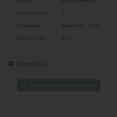
Soporte
Vinilo Sobre Papel
Fácil De Arrancar
Sí
Procedencia
Importación - Italia
Rapport O Case
35 Cm
Comentarios (0)
Sea el primero en escribir una reseña