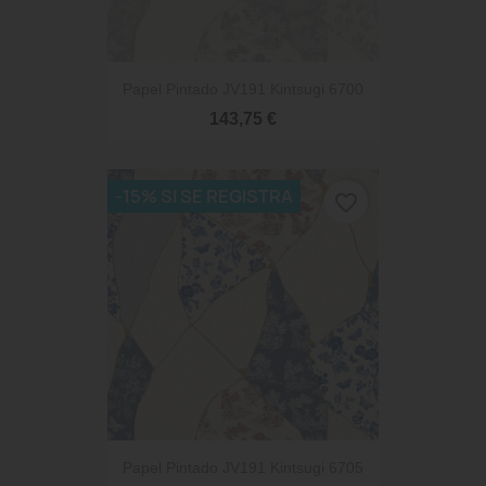
Papel Pintado JV191 Kintsugi 6700
143,75 €
-15% SI SE REGISTRA
favorite_border
Papel Pintado JV191 Kintsugi 6705