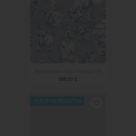
Papel Pintado JV191 Kintsugi 6735
308,07 €
-15% SI SE REGISTRA
favorite_border