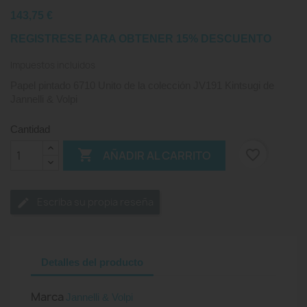
143,75 €
REGISTRESE PARA OBTENER 15% DESCUENTO
Impuestos incluidos
Papel pintado 6710 Unito de la colección JV191 Kintsugi de
Jannelli & Volpi
Cantidad

favorite_border
AÑADIR AL CARRITO
Escriba su propia reseña
Detalles del producto
Marca
Jannelli & Volpi