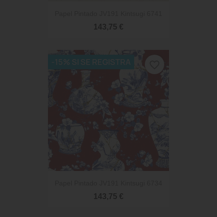
Papel Pintado JV191 Kintsugi 6741
143,75 €
-15% SI SE REGISTRA
favorite_border
Papel Pintado JV191 Kintsugi 6734
143,75 €