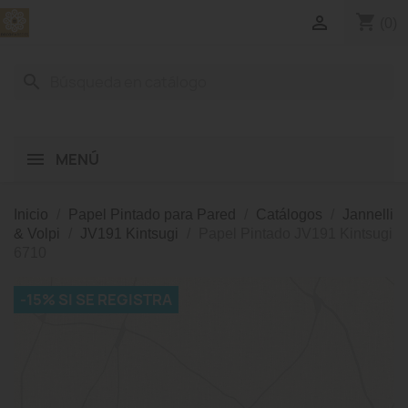
shopping_cart

(0)
search
MENÚ
Inicio
Papel Pintado para Pared
Catálogos
Jannelli
& Volpi
JV191 Kintsugi
Papel Pintado JV191 Kintsugi
6710
-15% SI SE REGISTRA