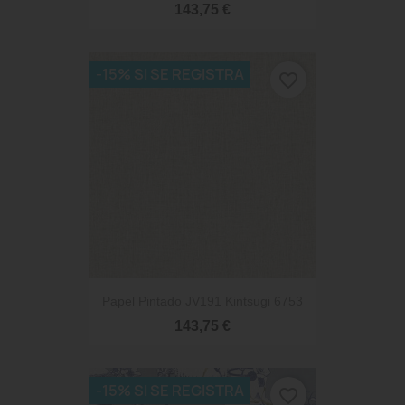
143,75 €
-15% SI SE REGISTRA
favorite_border
Papel Pintado JV191 Kintsugi 6753
143,75 €
-15% SI SE REGISTRA
favorite_border