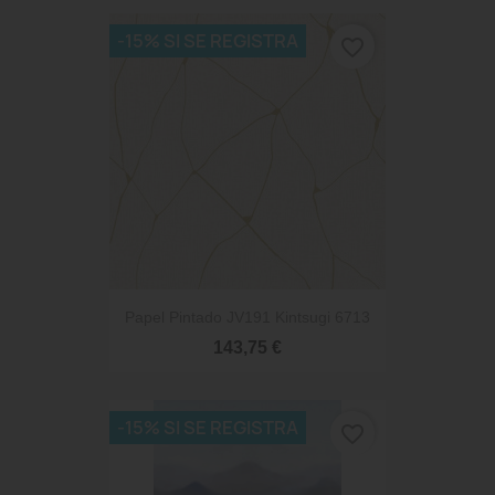
-15% SI SE REGISTRA
favorite_border
Papel Pintado JV191 Kintsugi 6713
143,75 €
-15% SI SE REGISTRA
favorite_border