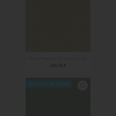
Papel Pintado JV191 Kintsugi 6761
143,75 €
-15% SI SE REGISTRA
favorite_border