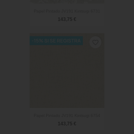
Papel Pintado JV191 Kintsugi 6731
143,75 €
-15% SI SE REGISTRA
favorite_border
Papel Pintado JV191 Kintsugi 6754
143,75 €