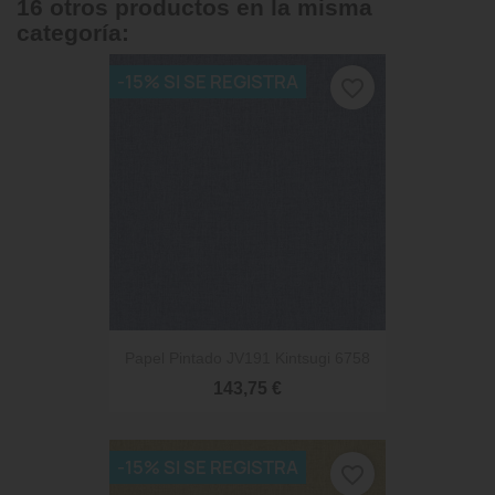
16 otros productos en la misma
categoría:
-15% SI SE REGISTRA
favorite_border
Papel Pintado JV191 Kintsugi 6758
143,75 €
-15% SI SE REGISTRA
favorite_border