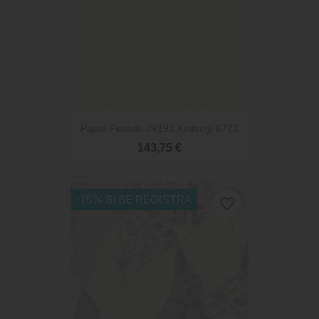
Papel Pintado JV191 Kintsugi 6722
143,75 €
-15% SI SE REGISTRA
favorite_border