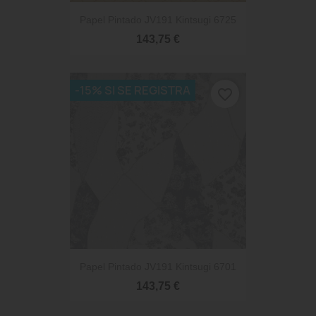
Papel Pintado JV191 Kintsugi 6725
143,75 €
-15% SI SE REGISTRA
favorite_border
Papel Pintado JV191 Kintsugi 6701
143,75 €