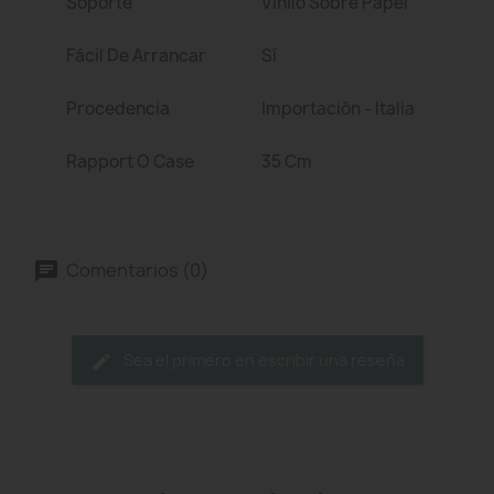
Soporte
Vinilo Sobre Papel
Fácil De Arrancar
Sí
Procedencia
Importación - Italia
Rapport O Case
35 Cm
Comentarios (0)
Sea el primero en escribir una reseña