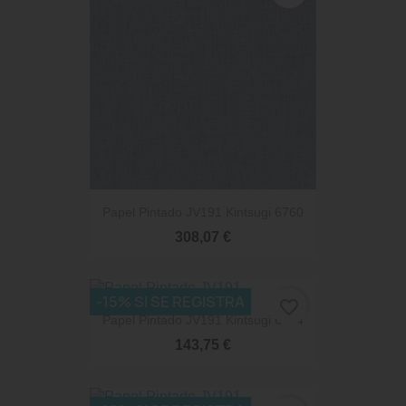
Papel Pintado JV191 Kintsugi 6760
308,07 €
-15% SI SE REGISTRA
favorite_border
Papel Pintado JV191 Kintsugi 6744
143,75 €