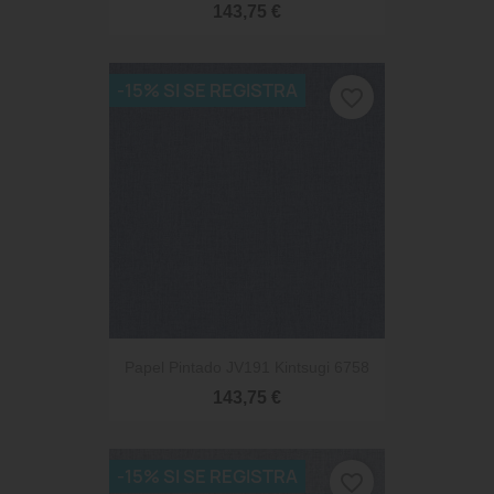
143,75 €
-15% SI SE REGISTRA
favorite_border
Papel Pintado JV191 Kintsugi 6758
143,75 €
-15% SI SE REGISTRA
favorite_border