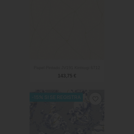
Papel Pintado JV191 Kintsugi 6712
143,75 €
-15% SI SE REGISTRA
favorite_border