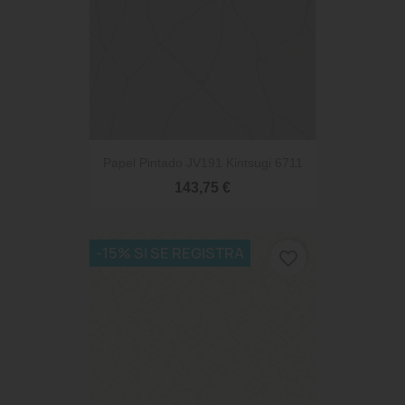
Papel Pintado JV191 Kintsugi 6711
143,75 €
-15% SI SE REGISTRA
favorite_border