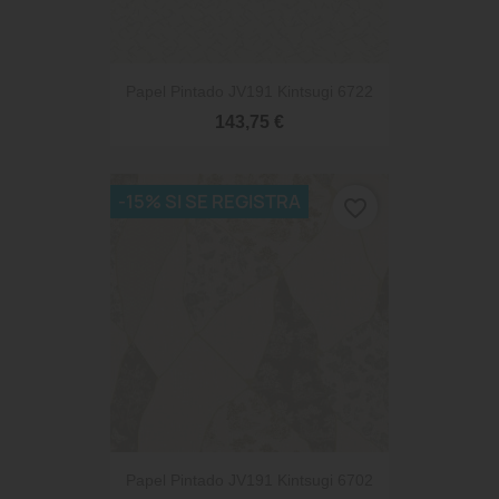
Papel Pintado JV191 Kintsugi 6722
143,75 €
-15% SI SE REGISTRA
favorite_border
Papel Pintado JV191 Kintsugi 6702