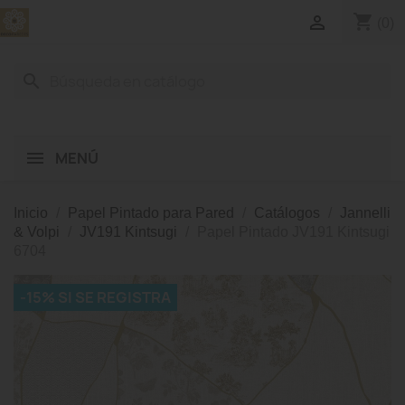
shopping_cart

(0)
search
MENÚ
Inicio
Papel Pintado para Pared
Catálogos
Jannelli
& Volpi
JV191 Kintsugi
Papel Pintado JV191 Kintsugi
6704
-15% SI SE REGISTRA