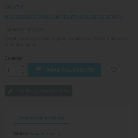
143,75 €
REGISTRESE PARA OBTENER 15% DESCUENTO
Impuestos incluidos
Papel pintado 6704 Kintsugi de la colección JV191 Kintsugi de
Jannelli & Volpi
Cantidad

favorite_border
AÑADIR AL CARRITO
Escriba su propia reseña
Detalles del producto
Marca
Jannelli & Volpi