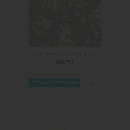
Papel Pintado JV191 Kintsugi 6732
143,75 €
-15% SI SE REGISTRA
favorite_border