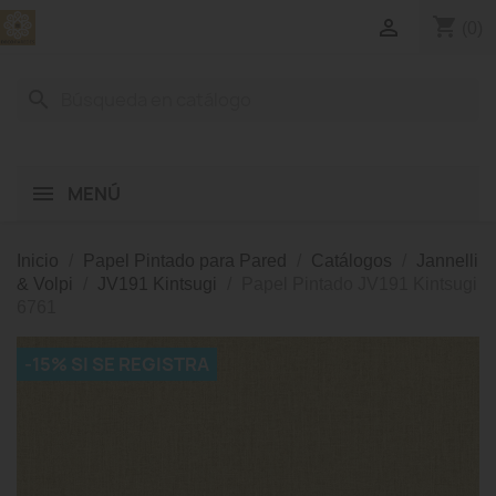
shopping_cart

(0)
search
MENÚ
Inicio
Papel Pintado para Pared
Catálogos
Jannelli
& Volpi
JV191 Kintsugi
Papel Pintado JV191 Kintsugi
6761
-15% SI SE REGISTRA