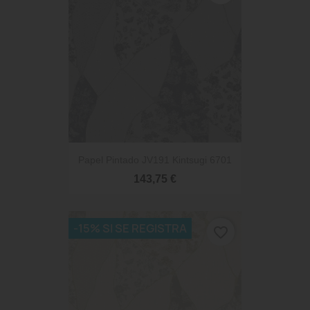
Papel Pintado JV191 Kintsugi 6701
143,75 €
-15% SI SE REGISTRA
favorite_border