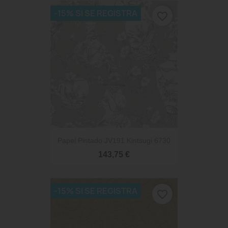
-15% SI SE REGISTRA
favorite_border
Papel Pintado JV191 Kintsugi 6730
143,75 €
-15% SI SE REGISTRA
favorite_border