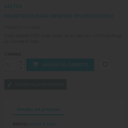
143,75 €
REGISTRESE PARA OBTENER 15% DESCUENTO
Impuestos incluidos
Papel pintado 6761 Unito Seline de la colección JV191 Kintsugi
de Jannelli & Volpi
Cantidad

favorite_border
AÑADIR AL CARRITO
Escriba su propia reseña
Detalles del producto
Marca
Jannelli & Volpi