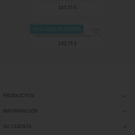
143,75 €
-15% SI SE REGISTRA
favorite_border
Papel Pintado JV191 Kintsugi 6704
143,75 €

PRODUCTOS

INFORMACIÓN

SU CUENTA