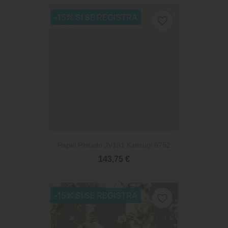
-15% SI SE REGISTRA
favorite_border
Papel Pintado JV191 Kintsugi 6752
143,75 €
-15% SI SE REGISTRA
favorite_border