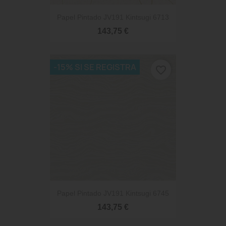
Papel Pintado JV191 Kintsugi 6713
143,75 €
-15% SI SE REGISTRA
favorite_border
Papel Pintado JV191 Kintsugi 6745
143,75 €