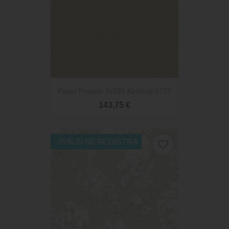
Papel Pintado JV191 Kintsugi 6725
143,75 €
-15% SI SE REGISTRA
favorite_border