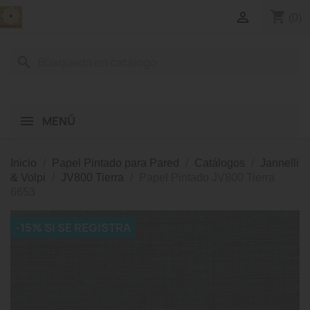
shopping_cart

(0)
search
MENÚ
Inicio
Papel Pintado para Pared
Catálogos
Jannelli
& Volpi
JV800 Tierra
Papel Pintado JV800 Tierra
6653
-15% SI SE REGISTRA