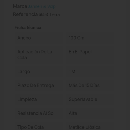
Marca
Jannelli & Volpi
Referencia
6653 Tierra
Ficha técnica
Ancho
100 Cm
Aplicación De La
En El Papel
Cola
Largo
1 M
Plazo De Entrega
Más De 15 Días
Limpieza
Superlavable
Resistencia Al Sol
Alta
Tipo De Cola
Metilcelulósica