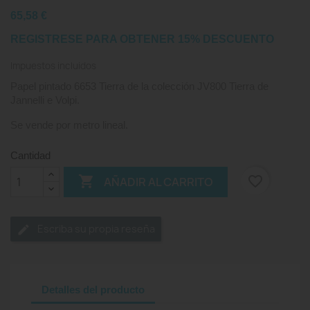
65,58 €
REGISTRESE PARA OBTENER 15% DESCUENTO
Impuestos incluidos
Papel pintado 6653 Tierra de la colección JV800 Tierra de
Jannelli e Volpi.
Se vende por metro lineal.
Cantidad

favorite_border
AÑADIR AL CARRITO
Escriba su propia reseña
Detalles del producto