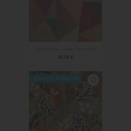
Papel Pintado JV800 Tierra 6633
65,58 €
-15% SI SE REGISTRA
favorite_border