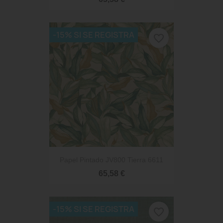
-15% SI SE REGISTRA
favorite_border
Papel Pintado JV800 Tierra 6611
65,58 €
-15% SI SE REGISTRA
favorite_border