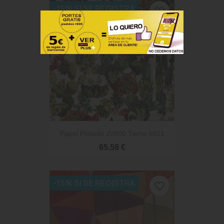
-15% SI SE REGISTRA
favorite_border
Papel Pintado JV800 Tierra 6601
65,58 €
-15% SI SE REGISTRA
favorite_border