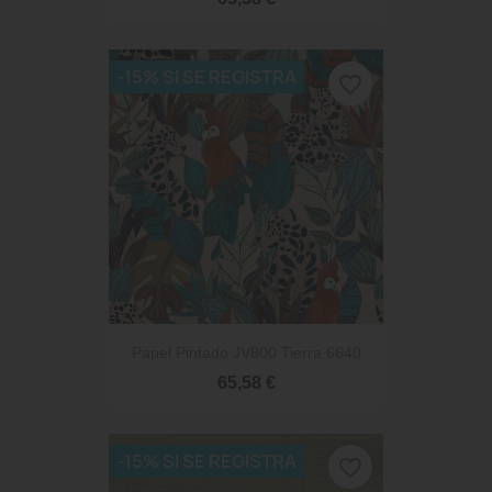
-15% SI SE REGISTRA
favorite_border
Papel Pintado JV800 Tierra 6640
65,58 €
-15% SI SE REGISTRA
favorite_border