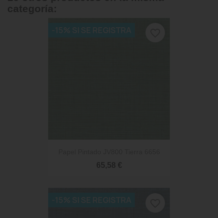
categoría:
-15% SI SE REGISTRA
favorite_border
Papel Pintado JV800 Tierra 6656
65,58 €
-15% SI SE REGISTRA
favorite_border