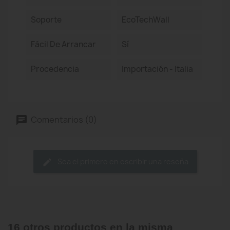
Soporte
EcoTechWall
Fácil De Arrancar
Sí
Procedencia
Importación - Italia
Comentarios (0)
Sea el primero en escribir una reseña
16 otros productos en la misma