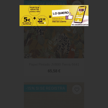
-15% SI SE REGISTRA
favorite_border
Papel Pintado JV800 Tierra 6641
65,58 €
-15% SI SE REGISTRA
favorite_border