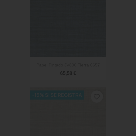
Papel Pintado JV800 Tierra 6657
65,58 €
-15% SI SE REGISTRA
favorite_border