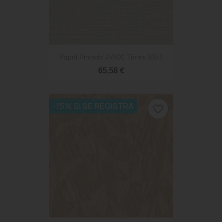
Papel Pintado JV800 Tierra 6651
65,58 €
-15% SI SE REGISTRA
favorite_border