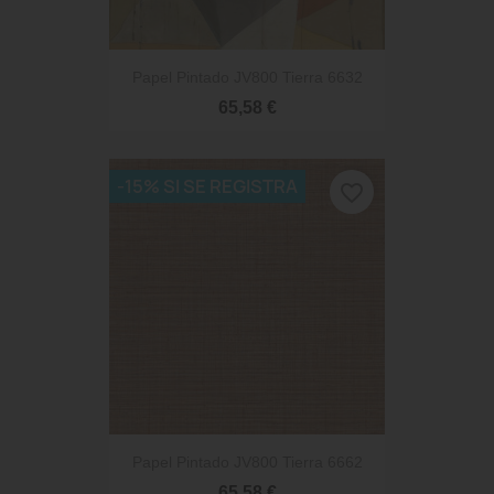
Papel Pintado JV800 Tierra 6632
65,58 €
-15% SI SE REGISTRA
favorite_border
Papel Pintado JV800 Tierra 6662
65,58 €