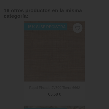
16 otros productos en la misma
categoría:
-15% SI SE REGISTRA
favorite_border
Papel Pintado JV800 Tierra 6662
65,58 €