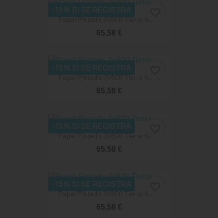
-15% SI SE REGISTRA
favorite_border
Papel Pintado JV800 Tierra 6630
65,58 €
-15% SI SE REGISTRA
favorite_border
Papel Pintado JV800 Tierra 6655
65,58 €
-15% SI SE REGISTRA
favorite_border
Papel Pintado JV800 Tierra 6633
65,58 €
-15% SI SE REGISTRA
favorite_border
Papel Pintado JV800 Tierra 6600
65,58 €