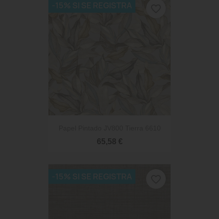
-15% SI SE REGISTRA
favorite_border
Papel Pintado JV800 Tierra 6610
65,58 €
-15% SI SE REGISTRA
favorite_border