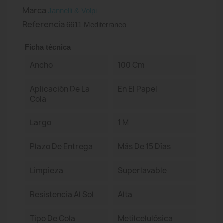
Marca
Jannelli & Volpi
Referencia
6611 Mediterraneo
Ficha técnica
Ancho
100 Cm
Aplicación De La
En El Papel
Cola
Largo
1 M
Plazo De Entrega
Más De 15 Días
Limpieza
Superlavable
Resistencia Al Sol
Alta
Tipo De Cola
Metilcelulósica