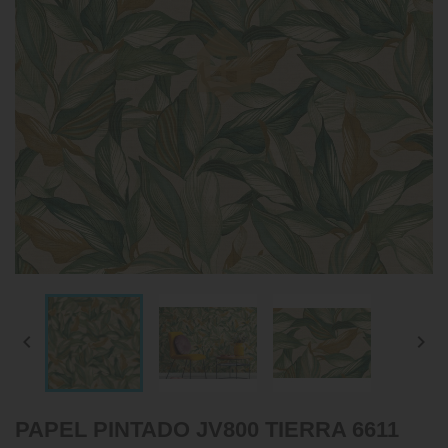


PAPEL PINTADO JV800 TIERRA 6611