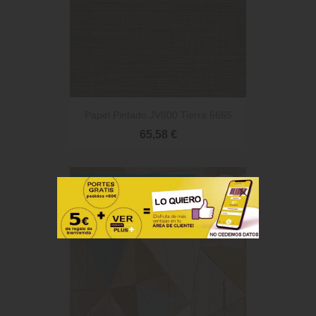
Papel Pintado JV800 Tierra 6665
65,58 €
-15% SI SE REGISTRA
favorite_border