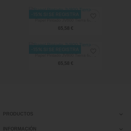
-15% SI SE REGISTRA
favorite_border
Papel Pintado JV800 Tierra 6650
65,58 €
-15% SI SE REGISTRA
favorite_border
Papel Pintado JV800 Tierra 6622
65,58 €

PRODUCTOS

INFORMACIÓN