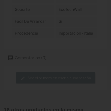
Soporte
EcoTechWall
Fácil De Arrancar
Sí
Procedencia
Importación - Italia
Comentarios (0)
Sea el primero en escribir una reseña
16 otros productos en la misma