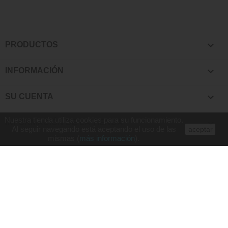

PRODUCTOS

INFORMACIÓN

SU CUENTA
Nuestra tienda utiliza cookies para su funcionamiento.
keyboard_arrow_down
INFORMACIÓN DE LA TIENDA
Al seguir navegando está aceptando el uso de las
aceptar
mismas (
más información
).