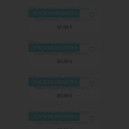
-15% SI SE REGISTRA
favorite_border
Papel Pintado JV800 Tierra 6661
65,58 €
-15% SI SE REGISTRA
favorite_border
Papel Pintado JV800 Tierra 6600
65,58 €
-15% SI SE REGISTRA
favorite_border
Papel Pintado JV800 Tierra 6664
65,58 €
-15% SI SE REGISTRA
favorite_border
Papel Pintado JV800 Tierra 6612