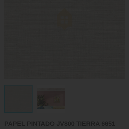
PAPEL PINTADO JV800 TIERRA 6651