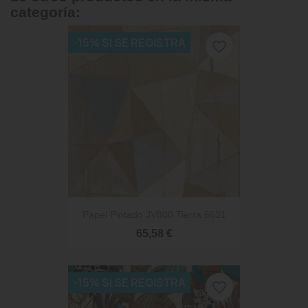
categoría:
-15% SI SE REGISTRA
favorite_border
Papel Pintado JV800 Tierra 6631
65,58 €
-15% SI SE REGISTRA
favorite_border