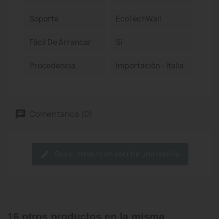
Soporte
EcoTechWall
Fácil De Arrancar
Sí
Procedencia
Importación - Italia
Comentarios (0)
Sea el primero en escribir una reseña
16 otros productos en la misma