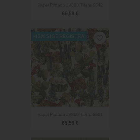
Papel Pintado JV800 Tierra 6642
65,58 €
-15% SI SE REGISTRA
favorite_border
Papel Pintado JV800 Tierra 6601
65,58 €