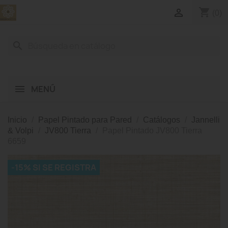
shopping_cart

(0)
search
MENÚ
Inicio
Papel Pintado para Pared
Catálogos
Jannelli
& Volpi
JV800 Tierra
Papel Pintado JV800 Tierra
6659
-15% SI SE REGISTRA