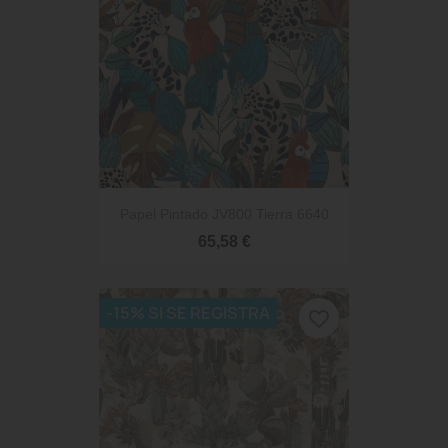
Papel Pintado JV800 Tierra 6640
65,58 €
-15% SI SE REGISTRA
favorite_border