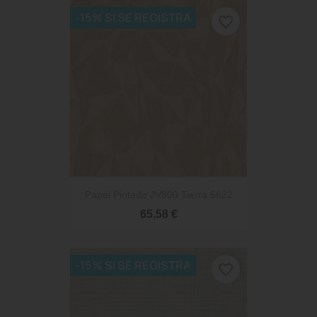
-15% SI SE REGISTRA
favorite_border
Papel Pintado JV800 Tierra 6622
65,58 €
-15% SI SE REGISTRA
favorite_border