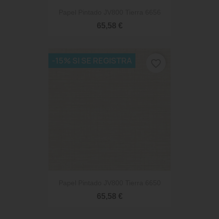
Papel Pintado JV800 Tierra 6656
65,58 €
-15% SI SE REGISTRA
favorite_border
Papel Pintado JV800 Tierra 6650
65,58 €