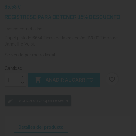
65,58 €
REGISTRESE PARA OBTENER 15% DESCUENTO
Impuestos incluidos
Papel pintado 6654 Tierra de la colección JV800 Tierra de
Jannelli e Volpi.
Se vende por metro lineal.
Cantidad

favorite_border
AÑADIR AL CARRITO
Escriba su propia reseña
Detalles del producto