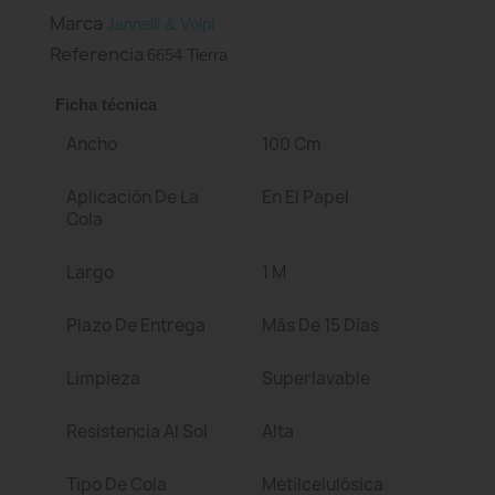
Marca
Jannelli & Volpi
Referencia
6654 Tierra
Ficha técnica
Ancho
100 Cm
Aplicación De La
En El Papel
Cola
Largo
1 M
Plazo De Entrega
Más De 15 Días
Limpieza
Superlavable
Resistencia Al Sol
Alta
Tipo De Cola
Metilcelulósica