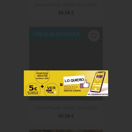
Papel Pintado JV800 Tierra 6623
65,58 €
-15% SI SE REGISTRA
favorite_border
Papel Pintado JV800 Tierra 6653
65,58 €