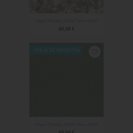
Papel Pintado JV800 Tierra 6600
65,58 €
-15% SI SE REGISTRA
favorite_border
Papel Pintado JV800 Tierra 6656
65,58 €