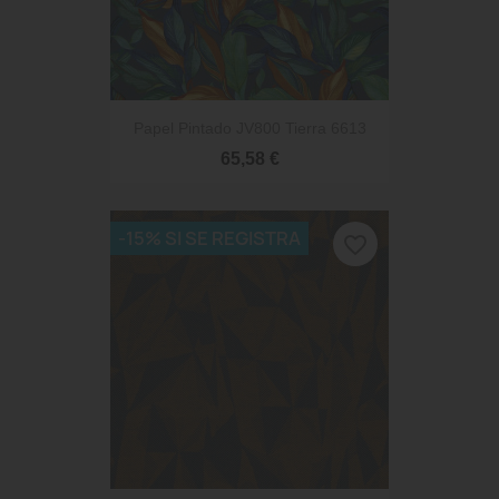
Papel Pintado JV800 Tierra 6613
65,58 €
-15% SI SE REGISTRA
favorite_border