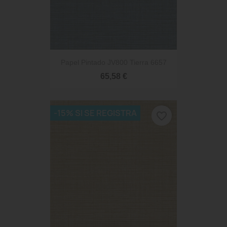
Papel Pintado JV800 Tierra 6657
65,58 €
-15% SI SE REGISTRA
favorite_border