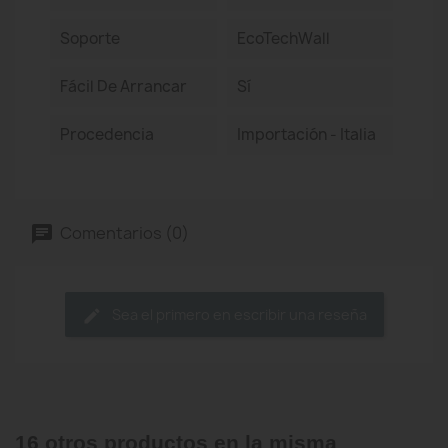
Soporte
EcoTechWall
Fácil De Arrancar
Sí
Procedencia
Importación - Italia
Comentarios (0)
Sea el primero en escribir una reseña
16 otros productos en la misma