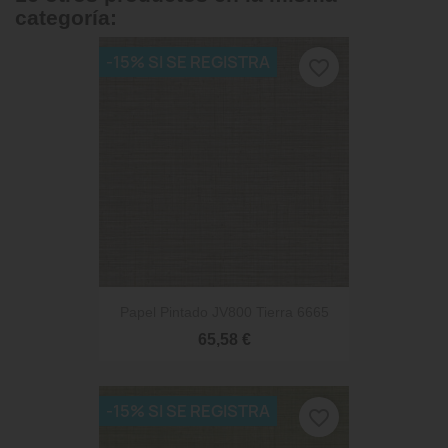
categoría:
-15% SI SE REGISTRA
favorite_border
Papel Pintado JV800 Tierra 6665
65,58 €
-15% SI SE REGISTRA
favorite_border