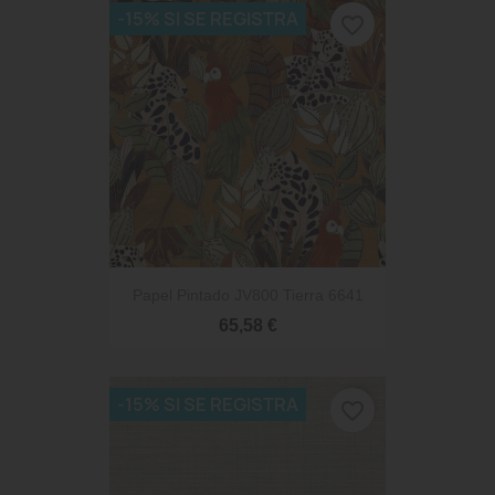
-15% SI SE REGISTRA
favorite_border
Papel Pintado JV800 Tierra 6641
65,58 €
-15% SI SE REGISTRA
favorite_border