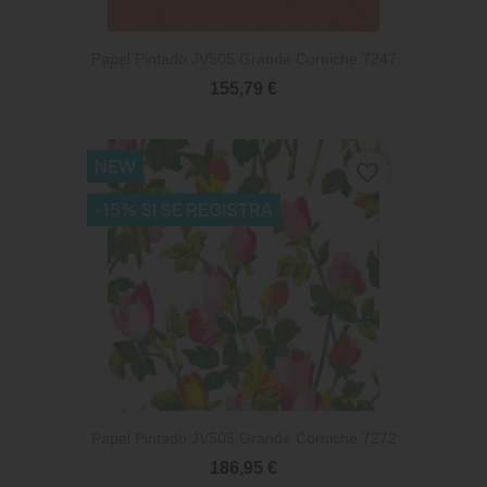
Papel Pintado JV505 Grande Corniche 7247
155,79 €
NEW
favorite_border
-15% SI SE REGISTRA
Papel Pintado JV505 Grande Corniche 7272
186,95 €