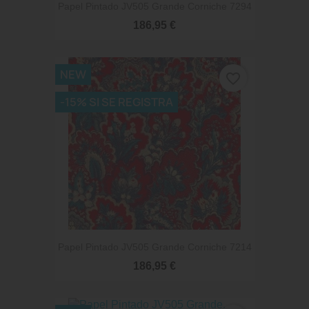
Papel Pintado JV505 Grande Corniche 7294
186,95 €
NEW
favorite_border
-15% SI SE REGISTRA
Papel Pintado JV505 Grande Corniche 7214
186,95 €