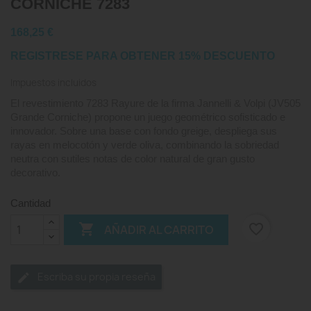
CORNICHE 7283
168,25 €
REGISTRESE PARA OBTENER 15% DESCUENTO
Impuestos incluidos
El revestimiento 7283 Rayure de la firma Jannelli & Volpi (JV505
Grande Corniche) propone un juego geométrico sofisticado e
innovador. Sobre una base con fondo greige, despliega sus
rayas en melocotón y verde oliva, combinando la sobriedad
neutra con sutiles notas de color natural de gran gusto
decorativo.
Cantidad

favorite_border
AÑADIR AL CARRITO
Escriba su propia reseña