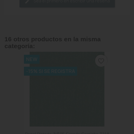
Sea el primero en escribir una reseña
16 otros productos en la misma
categoría:
NEW
favorite_border
-15% SI SE REGISTRA