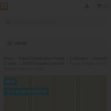
shopping_cart

(0)
search
MENÚ
Inicio
Papel Pintado para Pared
Catálogos
Jannelli
& Volpi
JV505 Grande Corniche
Papel Pintado JV505
Grande Corniche 7283
NEW
-15% SI SE REGISTRA