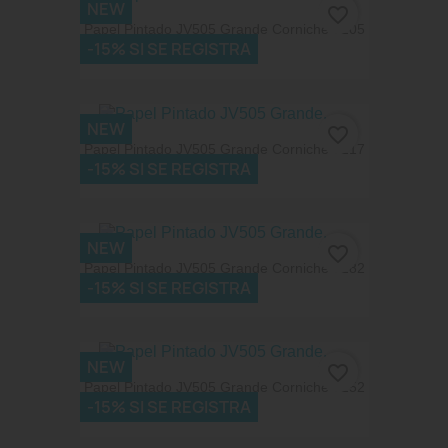
NEW
favorite_border
Papel Pintado JV505 Grande Corniche 7205
-15% SI SE REGISTRA
155,79 €
NEW
favorite_border
Papel Pintado JV505 Grande Corniche 7217
-15% SI SE REGISTRA
155,79 €
NEW
favorite_border
Papel Pintado JV505 Grande Corniche 7282
-15% SI SE REGISTRA
168,25 €
NEW
favorite_border
Papel Pintado JV505 Grande Corniche 7252
-15% SI SE REGISTRA
186,95 €