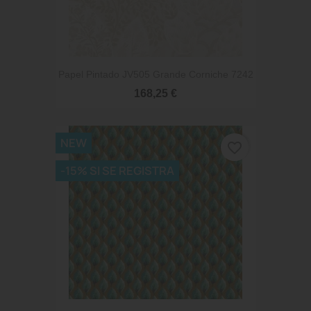
Papel Pintado JV505 Grande Corniche 7242
168,25 €
NEW
favorite_border
-15% SI SE REGISTRA