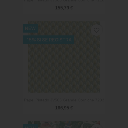
Papel Pintado JV505 Grande Corniche 7218
155,79 €
NEW
favorite_border
-15% SI SE REGISTRA
Papel Pintado JV505 Grande Corniche 7293
186,95 €