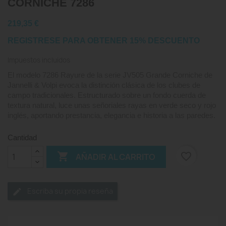
CORNICHE 7286
219,35 €
REGISTRESE PARA OBTENER 15% DESCUENTO
Impuestos incluidos
El modelo 7286 Rayure de la serie JV505 Grande Corniche de
Jannelli & Volpi evoca la distinción clásica de los clubes de
campo tradicionales. Estructurado sobre un fondo cuerda de
textura natural, luce unas señoriales rayas en verde seco y rojo
inglés, aportando prestancia, elegancia e historia a las paredes.
Cantidad

favorite_border
AÑADIR AL CARRITO
Escriba su propia reseña