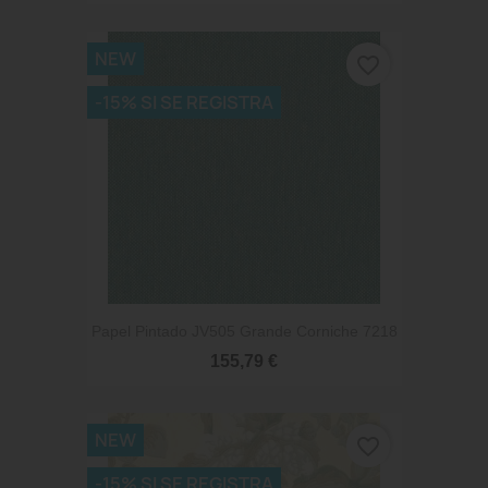
NEW
favorite_border
-15% SI SE REGISTRA
Papel Pintado JV505 Grande Corniche 7218
155,79 €
NEW
favorite_border
-15% SI SE REGISTRA