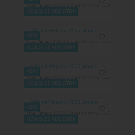
favorite_border
Papel Pintado JV505 Grande Corniche 7293
-15% SI SE REGISTRA
186,95 €
NEW
favorite_border
Papel Pintado JV505 Grande Corniche 7251
-15% SI SE REGISTRA
186,95 €
NEW
favorite_border
Papel Pintado JV505 Grande Corniche 7225
-15% SI SE REGISTRA
168,25 €
NEW
favorite_border
Papel Pintado JV505 Grande Corniche 7207
-15% SI SE REGISTRA
155,79 €