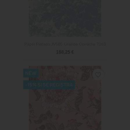
Papel Pintado JV505 Grande Corniche 7263
168,25 €
NEW
favorite_border
-15% SI SE REGISTRA