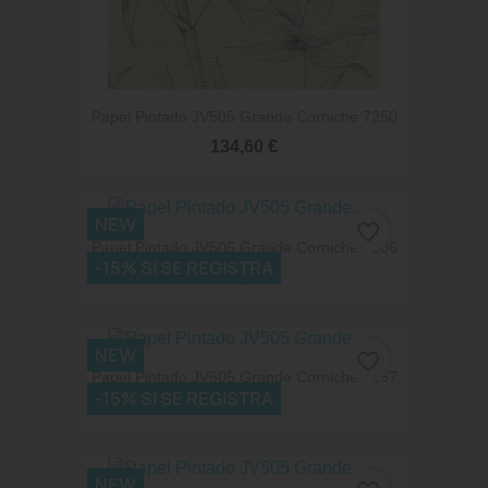
Papel Pintado JV505 Grande Corniche 7250
134,60 €
NEW
favorite_border
Papel Pintado JV505 Grande Corniche 7206
-15% SI SE REGISTRA
155,79 €
NEW
favorite_border
Papel Pintado JV505 Grande Corniche 7257
-15% SI SE REGISTRA
168,25 €
NEW