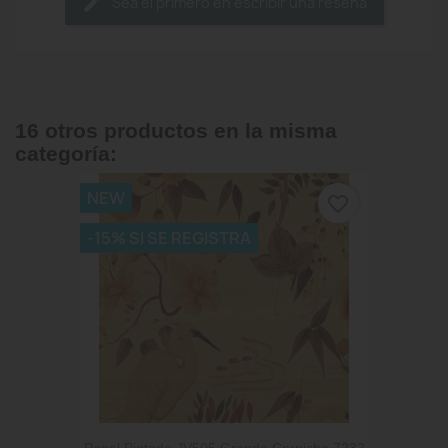
Sea el primero en escribir una reseña
16 otros productos en la misma
categoría:
NEW
favorite_border
-15% SI SE REGISTRA