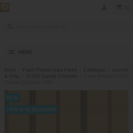
shopping_cart

(0)
search
MENÚ
Inicio
Papel Pintado para Pared
Catálogos
Jannelli
& Volpi
JV505 Grande Corniche
Papel Pintado JV505
Grande Corniche 7286
NEW
-15% SI SE REGISTRA