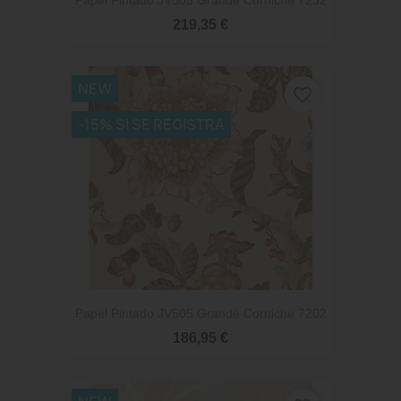
Papel Pintado JV505 Grande Corniche 7232
219,35 €
NEW
favorite_border
-15% SI SE REGISTRA
Papel Pintado JV505 Grande Corniche 7202
186,95 €