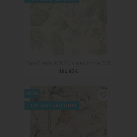
Papel Pintado JV505 Grande Corniche 7276
186,95 €
NEW
favorite_border
-15% SI SE REGISTRA