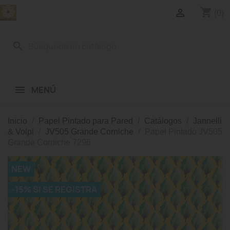
shopping_cart

(0)
search
MENÚ
Inicio
Papel Pintado para Pared
Catálogos
Jannelli
& Volpi
JV505 Grande Corniche
Papel Pintado JV505
Grande Corniche 7296
NEW
-15% SI SE REGISTRA