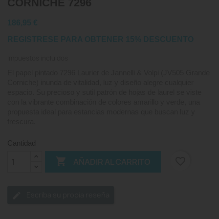
CORNICHE 7296
186,95 €
REGISTRESE PARA OBTENER 15% DESCUENTO
Impuestos incluidos
El papel pintado 7296 Laurier de Jannelli & Volpi (JV505 Grande
Corniche) inunda de vitalidad, luz y diseño alegre cualquier
espacio. Su precioso y sutil patrón de hojas de laurel se viste
con la vibrante combinación de colores amarillo y verde, una
propuesta ideal para estancias modernas que buscan luz y
frescura.
Cantidad

favorite_border
AÑADIR AL CARRITO
Escriba su propia reseña