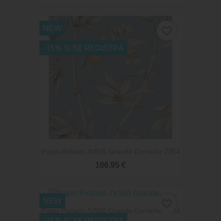
NEW
favorite_border
-15% SI SE REGISTRA
Papel Pintado JV505 Grande Corniche 7254
186,95 €
NEW
favorite_border
Papel Pintado JV505 Grande Corniche 7234
-15% SI SE REGISTRA