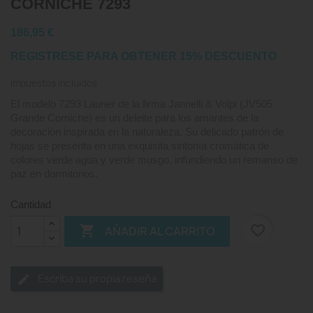
CORNICHE 7293
186,95 €
REGISTRESE PARA OBTENER 15% DESCUENTO
Impuestos incluidos
El modelo 7293 Laurier de la firma Jannelli & Volpi (JV505
Grande Corniche) es un deleite para los amantes de la
decoración inspirada en la naturaleza. Su delicado patrón de
hojas se presenta en una exquisita sintonía cromática de
colores verde agua y verde musgo, infundiendo un remanso de
paz en dormitorios.
Cantidad

favorite_border
AÑADIR AL CARRITO
Escriba su propia reseña