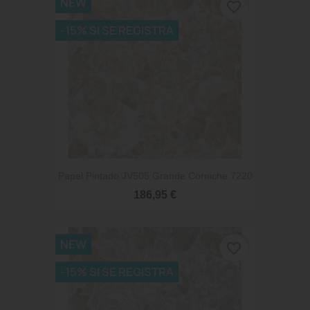
NEW
favorite_border
-15% SI SE REGISTRA
Papel Pintado JV505 Grande Corniche 7220
186,95 €
NEW
favorite_border
-15% SI SE REGISTRA