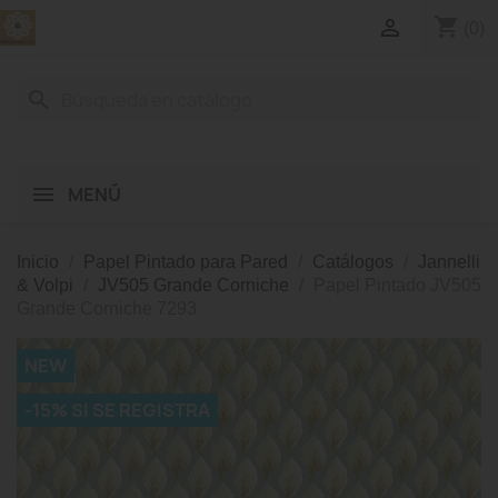
shopping_cart

(0)
search
MENÚ
Inicio
Papel Pintado para Pared
Catálogos
Jannelli
& Volpi
JV505 Grande Corniche
Papel Pintado JV505
Grande Corniche 7293
NEW
-15% SI SE REGISTRA