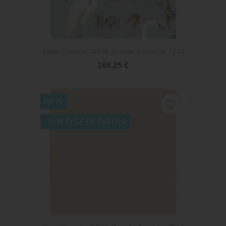
Papel Pintado JV505 Grande Corniche 7233
168,25 €
NEW
favorite_border
-15% SI SE REGISTRA