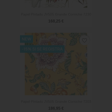
Papel Pintado JV505 Grande Corniche 7230
168,25 €
NEW
favorite_border
-15% SI SE REGISTRA
Papel Pintado JV505 Grande Corniche 7203
186,95 €