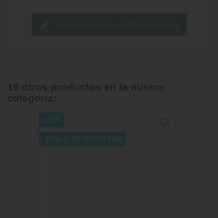
Sea el primero en escribir una reseña
16 otros productos en la misma
categoría:
NEW
favorite_border
-15% SI SE REGISTRA