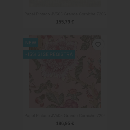
Papel Pintado JV505 Grande Corniche 7206
155,79 €
NEW
favorite_border
-15% SI SE REGISTRA
Papel Pintado JV505 Grande Corniche 7204
186,95 €