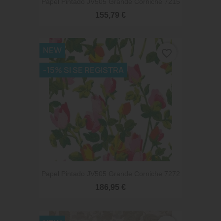
Papel Pintado JV505 Grande Corniche 7215
155,79 €
NEW
favorite_border
-15% SI SE REGISTRA
Papel Pintado JV505 Grande Corniche 7272
186,95 €