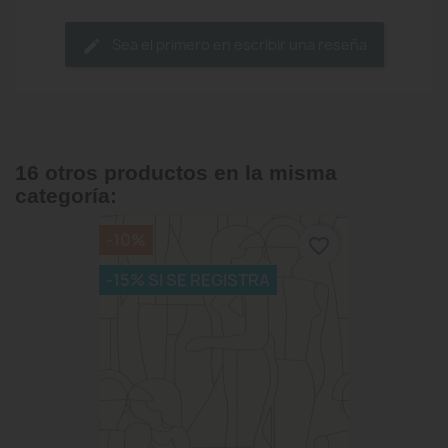
Sea el primero en escribir una reseña
16 otros productos en la misma
categoría:
-10%
favorite_border
-15% SI SE REGISTRA