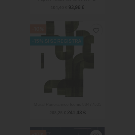
93,96 €
104,40 €
-10%
favorite_border
-15% SI SE REGISTRA
Mural Panorámico Iconic 88477503
241,43 €
268,25 €
-10%