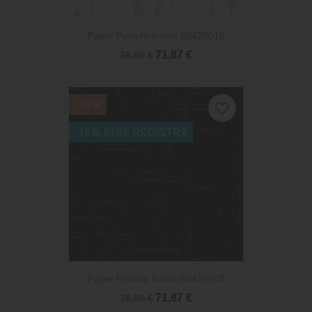
Papel Pintado Iconic 88420010
71,87 €
79,85 €
-10%
favorite_border
-15% SI SE REGISTRA
Papel Pintado Iconic 88439909
71,87 €
79,85 €