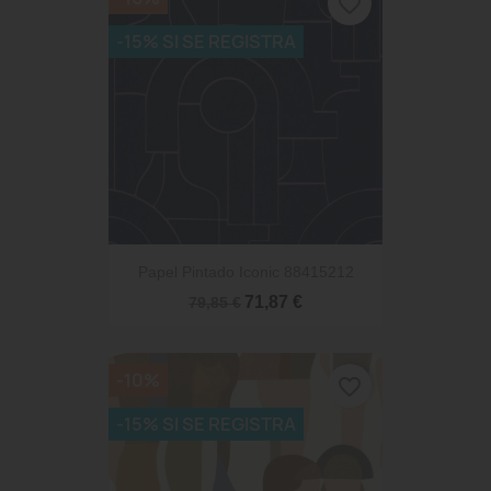
favorite_border
-15% SI SE REGISTRA
Papel Pintado Iconic 88415212
71,87 €
79,85 €
-10%
favorite_border
-15% SI SE REGISTRA