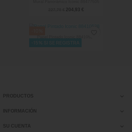
Mural Panorámico Iconic 88477505
204,93 €
227,70 €
-10%
favorite_border
Papel Pintado Iconic 88410528
-15% SI SE REGISTRA
71,87 €
79,85 €

PRODUCTOS

INFORMACIÓN

SU CUENTA