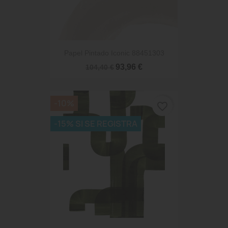
Papel Pintado Iconic 88451303
93,96 €
104,40 €
-10%
favorite_border
-15% SI SE REGISTRA