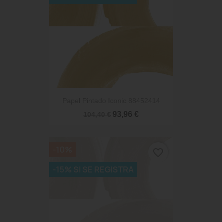
Papel Pintado Iconic 88452414
93,96 €
104,40 €
-10%
favorite_border
-15% SI SE REGISTRA