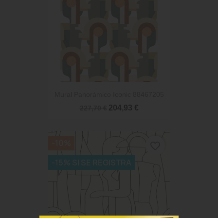
Mural Panorámico Iconic 88467205
204,93 €
227,70 €
-10%
favorite_border
-15% SI SE REGISTRA