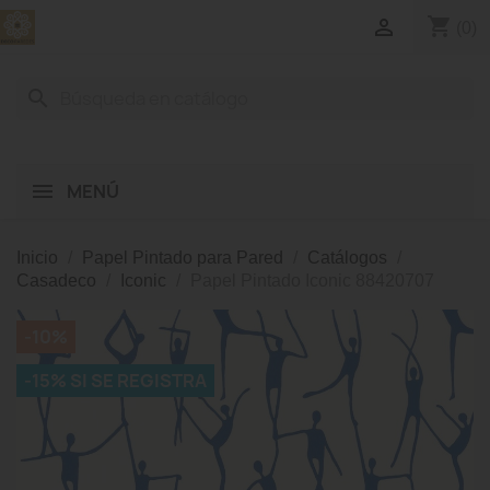
shopping_cart

(0)
search
MENÚ
Inicio
Papel Pintado para Pared
Catálogos
Casadeco
Iconic
Papel Pintado Iconic 88420707
-10%
-15% SI SE REGISTRA