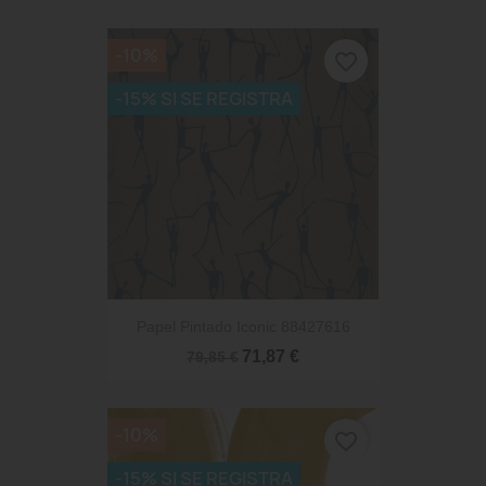
-10%
favorite_border
-15% SI SE REGISTRA
Papel Pintado Iconic 88427616
71,87 €
79,85 €
-10%
favorite_border
-15% SI SE REGISTRA