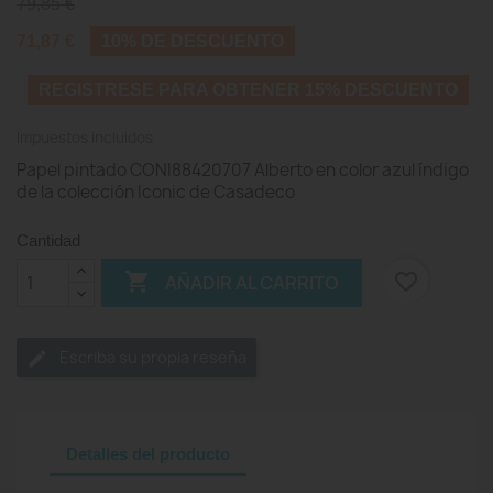
79,85 €
71,87 €
10% DE DESCUENTO
REGISTRESE PARA OBTENER 15% DESCUENTO
Impuestos incluidos
Papel pintado CONI88420707 Alberto en color azul índigo
de la colección Iconic de Casadeco
Cantidad

favorite_border
AÑADIR AL CARRITO
Escriba su propia reseña
Detalles del producto