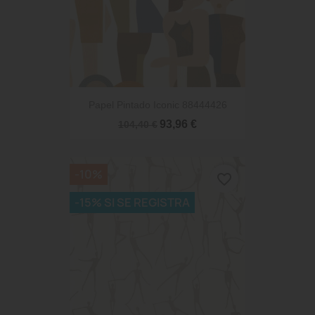
Papel Pintado Iconic 88444426
93,96 €
104,40 €
-10%
favorite_border
-15% SI SE REGISTRA