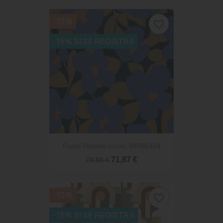
-10%
favorite_border
-15% SI SE REGISTRA
Papel Pintado Iconic 88396404
71,87 €
79,85 €
-10%
favorite_border
-15% SI SE REGISTRA