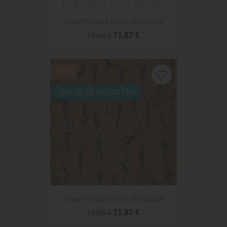
Papel Pintado Iconic 88431202
71,87 €
79,85 €
-10%
favorite_border
-15% SI SE REGISTRA
Papel Pintado Iconic 88422525
71,87 €
79,85 €