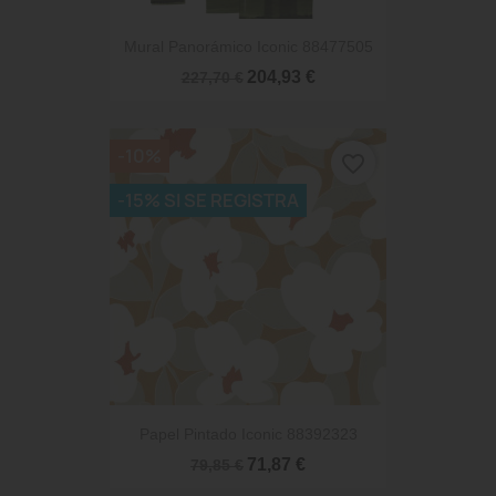
Mural Panorámico Iconic 88477505
204,93 €
227,70 €
-10%
favorite_border
-15% SI SE REGISTRA
Papel Pintado Iconic 88392323
71,87 €
79,85 €