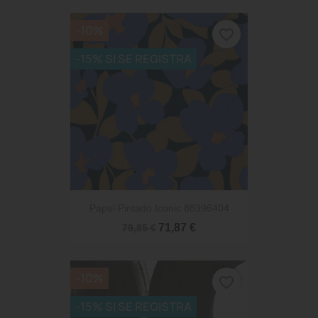
-10%
favorite_border
-15% SI SE REGISTRA
Papel Pintado Iconic 88396404
71,87 €
79,85 €
-10%
favorite_border
-15% SI SE REGISTRA