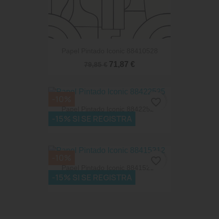
Papel Pintado Iconic 88410528
71,87 €
79,85 €
-10%
favorite_border
Papel Pintado Iconic 88422525
-15% SI SE REGISTRA
71,87 €
79,85 €
-10%
favorite_border
Papel Pintado Iconic 88415212
-15% SI SE REGISTRA
71,87 €
79,85 €