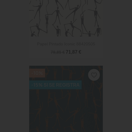
Papel Pintado Iconic 88420505
71,87 €
79,85 €
-10%
favorite_border
-15% SI SE REGISTRA