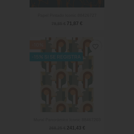
Papel Pintado Iconic 88426727
71,87 €
79,85 €
-10%
favorite_border
-15% SI SE REGISTRA
Mural Panorámico Iconic 88467203
241,43 €
268,25 €