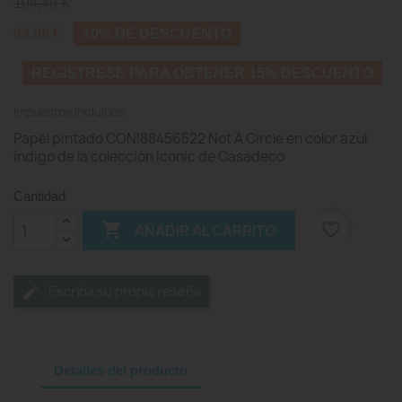
104,40 €
93,96 €
10% DE DESCUENTO
REGISTRESE PARA OBTENER 15% DESCUENTO
Impuestos incluidos
Papel pintado CONI88456522 Not A Circle en color azul
índigo de la colección Iconic de Casadeco
Cantidad

favorite_border
AÑADIR AL CARRITO
Escriba su propia reseña
Detalles del producto