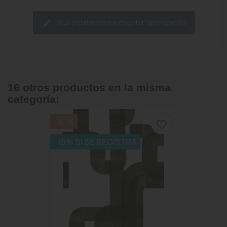
Sea el primero en escribir una reseña
16 otros productos en la misma
categoría:
-10%
favorite_border
-15% SI SE REGISTRA