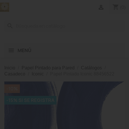
shopping_cart

(0)
search
MENÚ
Inicio
Papel Pintado para Pared
Catálogos
Casadeco
Iconic
Papel Pintado Iconic 88456522
-10%
-15% SI SE REGISTRA