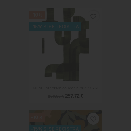
-10%
favorite_border
-15% SI SE REGISTRA
Mural Panorámico Iconic 88477504
257,72 €
286,35 €
-10%
favorite_border
-15% SI SE REGISTRA