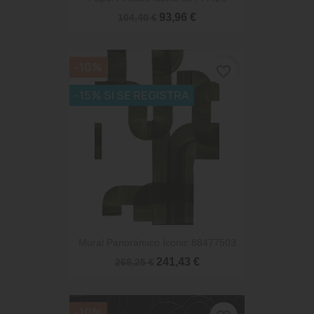
93,96 €
104,40 €
-10%
favorite_border
-15% SI SE REGISTRA
Mural Panorámico Iconic 88477503
241,43 €
268,25 €
-10%