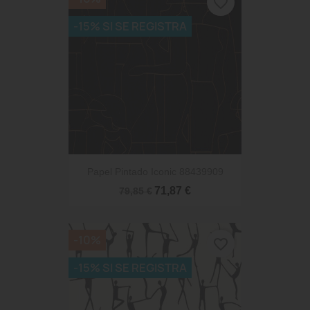
favorite_border
-15% SI SE REGISTRA
Papel Pintado Iconic 88439909
71,87 €
79,85 €
-10%
favorite_border
-15% SI SE REGISTRA