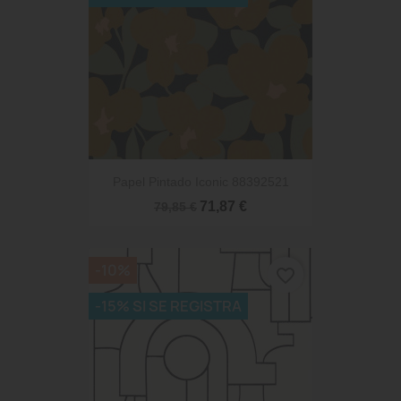
Papel Pintado Iconic 88392521
71,87 €
79,85 €
-10%
favorite_border
-15% SI SE REGISTRA