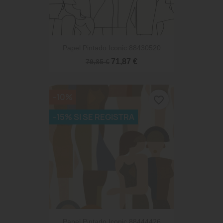
Papel Pintado Iconic 88430520
71,87 €
79,85 €
-10%
favorite_border
-15% SI SE REGISTRA
Papel Pintado Iconic 88444426