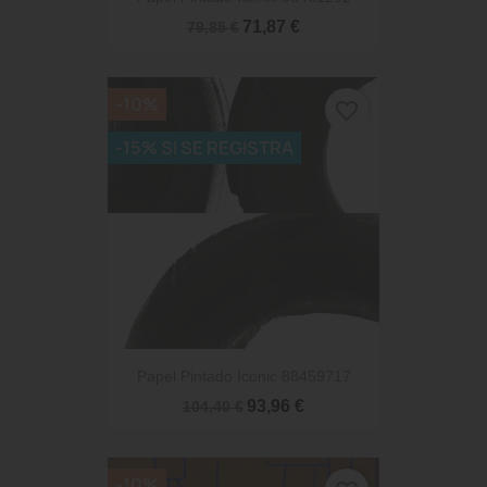
71,87 €
79,85 €
-10%
favorite_border
-15% SI SE REGISTRA
Papel Pintado Iconic 88459717
93,96 €
104,40 €
-10%