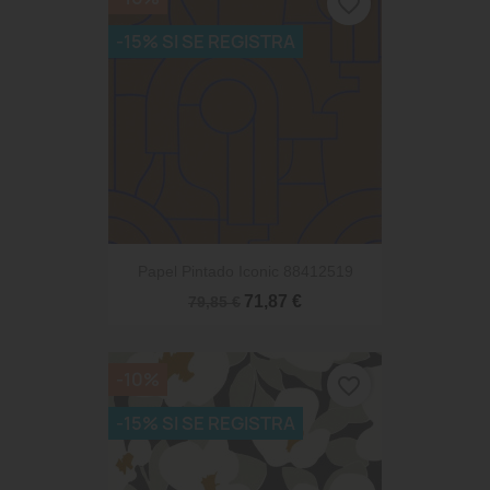
favorite_border
-15% SI SE REGISTRA
Papel Pintado Iconic 88412519
71,87 €
79,85 €
-10%
favorite_border
-15% SI SE REGISTRA