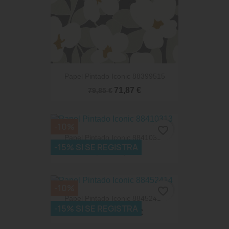
Papel Pintado Iconic 88399515
71,87 €
79,85 €
-10%
favorite_border
Papel Pintado Iconic 88410313
-15% SI SE REGISTRA
71,87 €
79,85 €
-10%
favorite_border
Papel Pintado Iconic 88452414
-15% SI SE REGISTRA
93,96 €
104,40 €