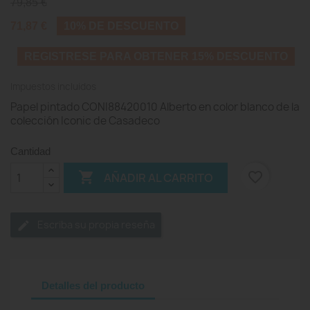
79,85 €
71,87 €
10% DE DESCUENTO
REGISTRESE PARA OBTENER 15% DESCUENTO
Impuestos incluidos
Papel pintado CONI88420010 Alberto en color blanco de la
colección Iconic de Casadeco
Cantidad

favorite_border
AÑADIR AL CARRITO
Escriba su propia reseña
Detalles del producto