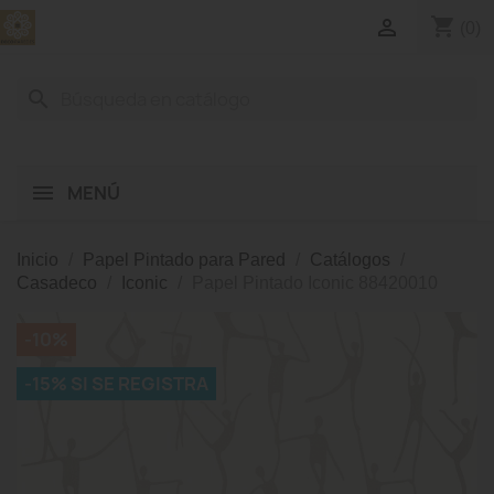
shopping_cart

(0)
search
MENÚ
Inicio
Papel Pintado para Pared
Catálogos
Casadeco
Iconic
Papel Pintado Iconic 88420010
-10%
-15% SI SE REGISTRA