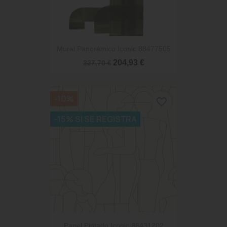
Mural Panorámico Iconic 88477505
204,93 €
227,70 €
-10%
favorite_border
-15% SI SE REGISTRA
Papel Pintado Iconic 88431202