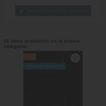
Sea el primero en escribir una reseña
16 otros productos en la misma
categoría:
-10%
favorite_border
-15% SI SE REGISTRA