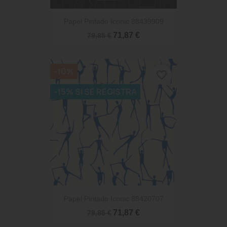
Papel Pintado Iconic 88439909
71,87 €
79,85 €
-10%
favorite_border
-15% SI SE REGISTRA
Papel Pintado Iconic 88420707
71,87 €
79,85 €