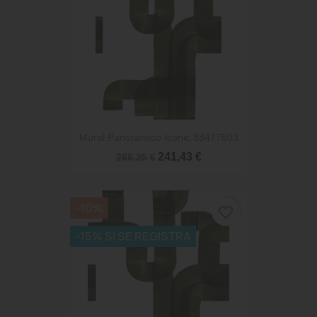
Mural Panorámico Iconic 88477503
241,43 €
268,25 €
-10%
favorite_border
-15% SI SE REGISTRA