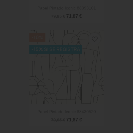
Papel Pintado Iconic 88393101
71,87 €
79,85 €
-10%
favorite_border
-15% SI SE REGISTRA
Papel Pintado Iconic 88430520
71,87 €
79,85 €