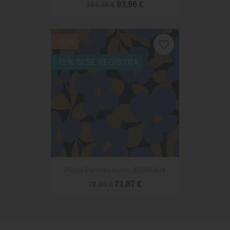
93,96 €
104,40 €
-10%
favorite_border
-15% SI SE REGISTRA
Papel Pintado Iconic 88396404
71,87 €
79,85 €