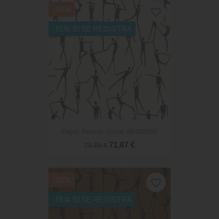
-10%
favorite_border
-15% SI SE REGISTRA
Papel Pintado Iconic 88420505
71,87 €
79,85 €
-10%
favorite_border
-15% SI SE REGISTRA