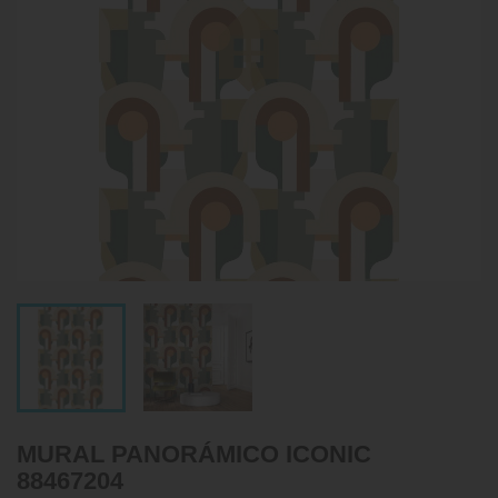
MURAL PANORÁMICO ICONIC
88467204