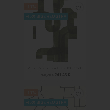
-10%
favorite_border
-15% SI SE REGISTRA
Mural Panorámico Iconic 88477503
241,43 €
268,25 €
-10%
favorite_border
-15% SI SE REGISTRA