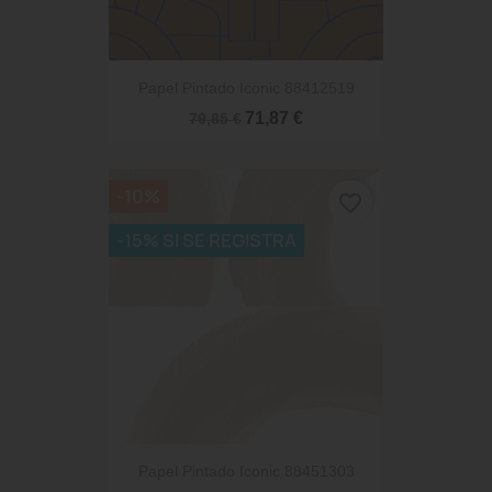
Papel Pintado Iconic 88412519
71,87 €
79,85 €
-10%
favorite_border
-15% SI SE REGISTRA
Papel Pintado Iconic 88451303