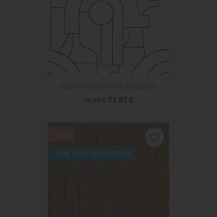
Papel Pintado Iconic 88410528
71,87 €
79,85 €
-10%
favorite_border
-15% SI SE REGISTRA