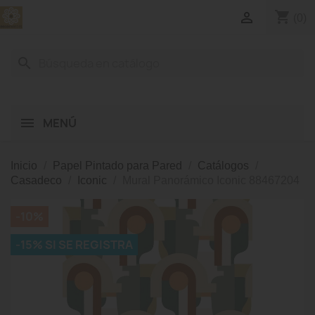
shopping_cart

(0)
search
MENÚ
Inicio
Papel Pintado para Pared
Catálogos
Casadeco
Iconic
Mural Panorámico Iconic 88467204
-10%
-15% SI SE REGISTRA