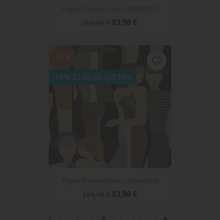
Papel Pintado Iconic 88444426
93,96 €
104,40 €
-10%
favorite_border
-15% SI SE REGISTRA
Papel Pintado Iconic 88444808
93,96 €
104,40 €