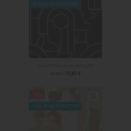
-15% SI SE REGISTRA
Papel Pintado Iconic 88417424
71,87 €
79,85 €
-10%
favorite_border
-15% SI SE REGISTRA