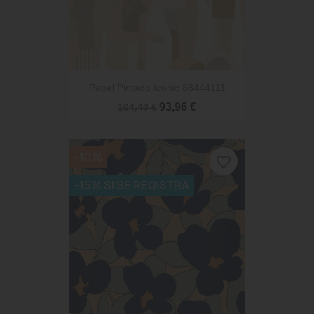
Papel Pintado Iconic 88444111
93,96 €
104,40 €
-10%
favorite_border
-15% SI SE REGISTRA