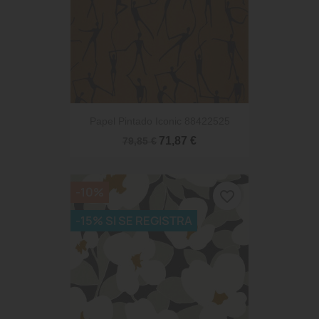
Papel Pintado Iconic 88422525
71,87 €
79,85 €
-10%
favorite_border
-15% SI SE REGISTRA