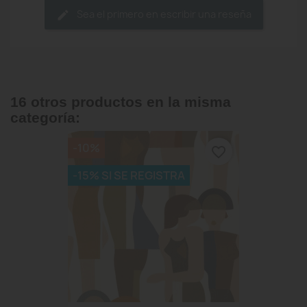
Sea el primero en escribir una reseña
16 otros productos en la misma
categoría:
-10%
favorite_border
-15% SI SE REGISTRA