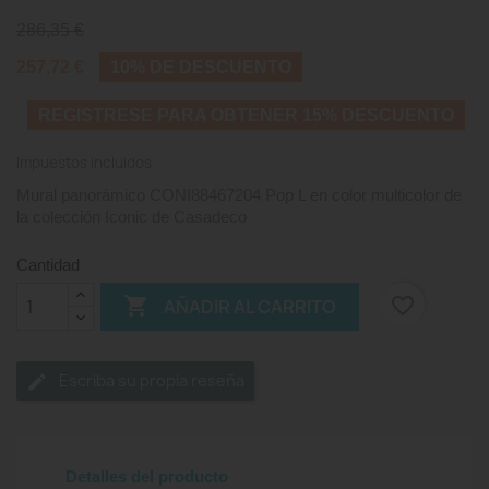
286,35 €
257,72 €
10% DE DESCUENTO
REGISTRESE PARA OBTENER 15% DESCUENTO
Impuestos incluidos
Mural panorámico CONI88467204 Pop L en color multicolor de
la colección Iconic de Casadeco
Cantidad

favorite_border
AÑADIR AL CARRITO
Escriba su propia reseña
Detalles del producto