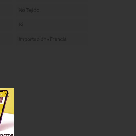
No Tejido
Sí
Importación - Francia