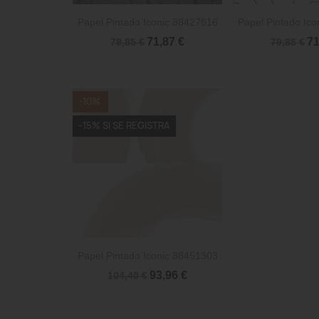


Vista rápida
Vista 
Papel Pintado Iconic 88427616
Papel Pintado Ic
71,87 €
71
79,85 €
79,85 €
-10%
-15% SI SE REGISTRA

Vista rápida
Papel Pintado Iconic 88451303
93,96 €
104,40 €