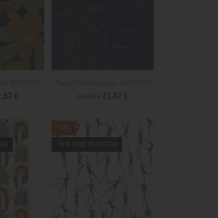

rápida
Vista rápida
onic 88392521
Papel Pintado Iconic 88415212
1,87 €
71,87 €
79,85 €
-10%
TRA
-15% SI SE REGISTRA