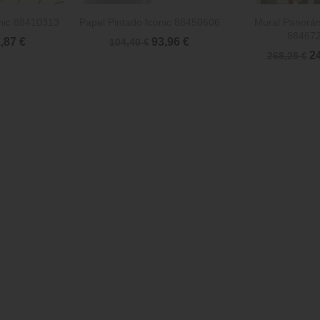


rápida
Vista rápida
Vista 
onic 88410313
Papel Pintado Iconic 88450606
Mural Panorám
88467
,87 €
93,96 €
104,40 €
24
268,25 €