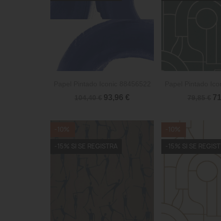


Vista rápida
Vista 
Papel Pintado Iconic 88456522
Papel Pintado Ic
93,96 €
71
104,40 €
79,85 €
-10%
-10%
-15% SI SE REGISTRA
-15% SI SE REGIS