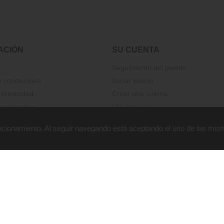
ACIÓN
SU CUENTA
Seguimiento del pedido
 condiciones
Iniciar sesión
 privacidad
Crear una cuenta
on nosotros
Mis alertas
funcionamiento. Al seguir navegando está aceptando el uso de las mis