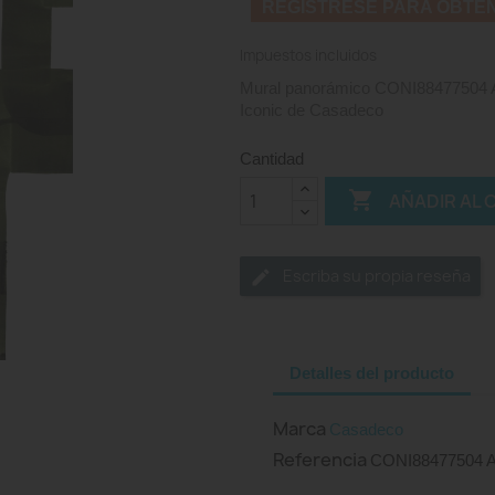
REGISTRESE PARA OBTE
Impuestos incluidos
Mural panorámico CONI88477504 Abs
Iconic de Casadeco
Cantidad

AÑADIR AL 
Escriba su propia reseña
Detalles del producto
Marca
Casadeco
Referencia
CONI88477504 Ab