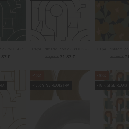


rápida
Vista rápida
Vista 
onic 88417424
Papel Pintado Iconic 88410528
Papel Pintado Ic
,87 €
71,87 €
7
79,85 €
79,85 €
-10%
-10%
TRA
-15% SI SE REGISTRA
-15% SI SE REGIS