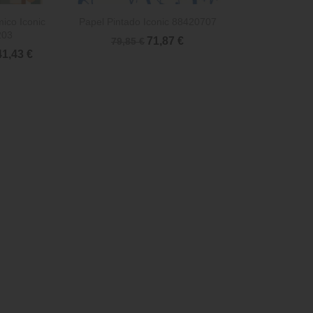

rápida
Vista rápida
ico Iconic
Papel Pintado Iconic 88420707
203
71,87 €
79,85 €
1,43 €