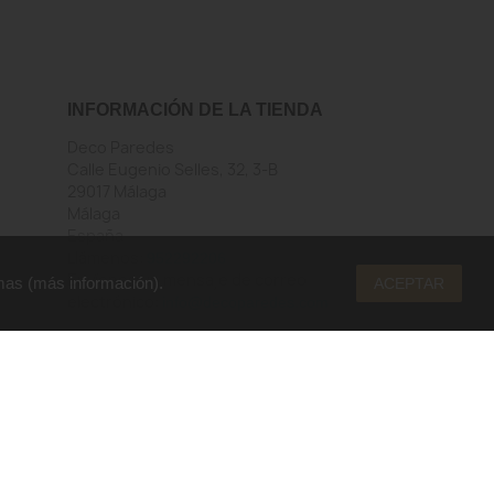
INFORMACIÓN DE LA TIENDA
Deco Paredes
Calle Eugenio Selles, 32, 3-B
29017 Málaga
Málaga
España
Llámenos:
952292206
Envíenos un mensaje de correo
mas (
más información
).
ACEPTAR
electrónico:
info@decoparedes.com