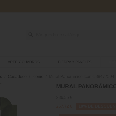
search
ARTE Y CUADROS
PIEDRA Y PANELES
LO
s
Casadeco
Iconic
Mural Panorámico Iconic 88477504
MURAL PANORÁMICO 
286,35 €
257,72 €
10% DE DESCUEN