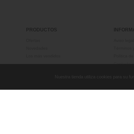
PRODUCTOS
INFORM
Ofertas
Aviso legal
Novedades
Términos y
Los más vendidos
Política de
Contacte c
Nuestra tienda utiliza cookies para su 