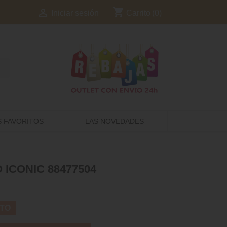
shopping_cart

Carrito
(0)
Iniciar sesión
S FAVORITOS
LAS NOVEDADES
ICONIC 88477504
TO