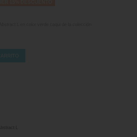
NER 15% DESCUENTO
tract L en color verde caqui de la colección
CARRITO
stract L