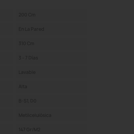
200 Cm
En La Pared
310 Cm
3 - 7 Días
Lavable
Alta
B-S1, D0
Metilcelulósica
147 Gr/m2