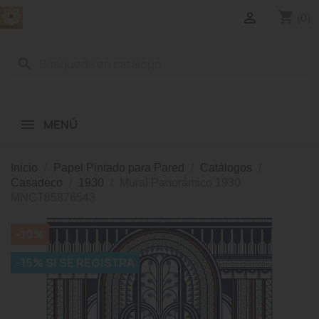
shopping_cart

(0)
search
MENÚ
Inicio
Papel Pintado para Pared
Catálogos
Casadeco
1930
Mural Panorámico 1930
MNCT85876543
-10%
-15% SI SE REGISTRA