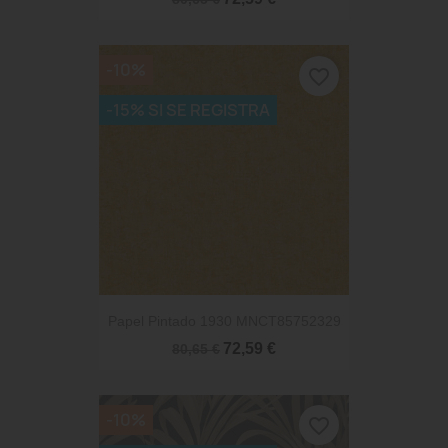
-10%
favorite_border
-15% SI SE REGISTRA
Papel Pintado 1930 MNCT85752329
72,59 €
80,65 €
-10%
favorite_border