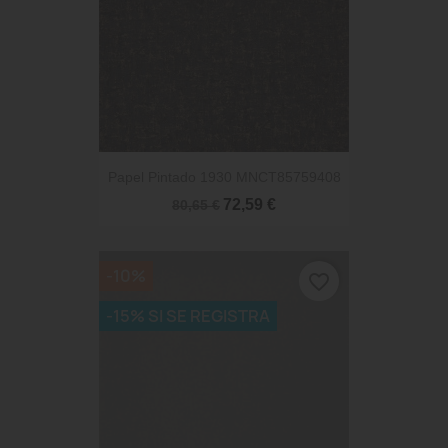
Papel Pintado 1930 MNCT85759408
72,59 €
80,65 €
-10%
favorite_border
-15% SI SE REGISTRA