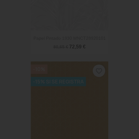
Papel Pintado 1930 MNCT28920101
72,59 €
80,65 €
-10%
favorite_border
-15% SI SE REGISTRA