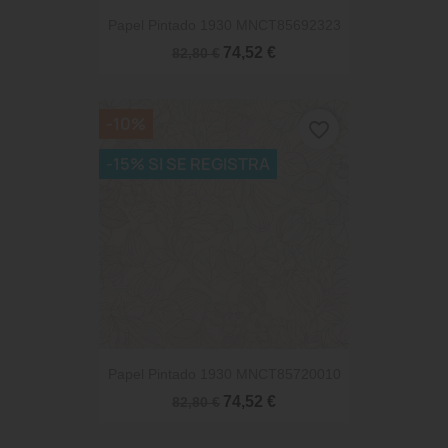
Papel Pintado 1930 MNCT85692323
74,52 €
82,80 €
-10%
favorite_border
-15% SI SE REGISTRA
Papel Pintado 1930 MNCT85720010
74,52 €
82,80 €