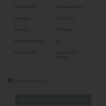
Tipo De Cola
Metilcelulósica
Gramaje
130 Gr/m2
Soporte
No Tejido
Fácil De Arrancar
Sí
Procedencia
Importación -
Francia
Comentarios (0)
Sea el primero en escribir una reseña