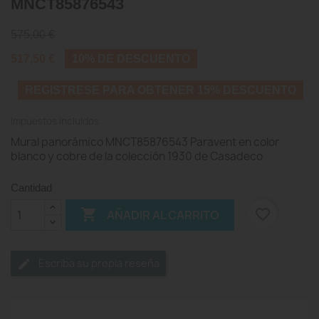
MNCT85876543
575,00 €
517,50 €
10% DE DESCUENTO
REGISTRESE PARA OBTENER 15% DESCUENTO
Impuestos incluidos
Mural panorámico MNCT85876543 Paravent en color
blanco y cobre de la colección 1930 de Casadeco
Cantidad

favorite_border
AÑADIR AL CARRITO
Escriba su propia reseña