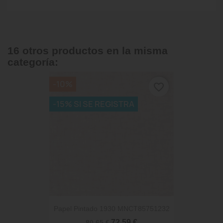
16 otros productos en la misma
categoría:
-10%
favorite_border
-15% SI SE REGISTRA
Papel Pintado 1930 MNCT85751232
72,59 €
80,65 €